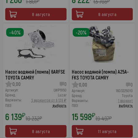
1 801
13 703
₽
₽
8 августа
8 августа
-40%
-20%
Насос водяной (помпа) 6ARFSE
Насос водяной (помпа) A25A-
TOYOTA CAMRY
FKS TOYOTA CAMRY
0,00
0
0,00
0
Артикул:
LWP1950
Артикул:
1603225010
Бренд:
Luzar
Бренд:
Toyota
Варианты:
5 вариантов от 6 139 ₽
Варианты:
1 вариант
ПВЗ:
выбрать
ПВЗ:
выбрать
6 139
15 598
₽
₽
10 232
19 497
₽
₽
8 августа
11 августа