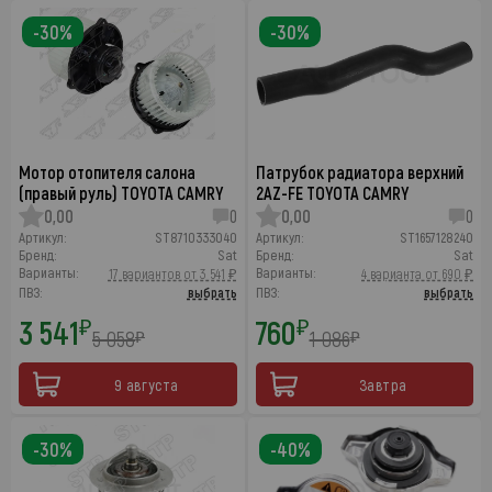
-30%
-30%
Мотор отопителя салона
Патрубок радиатора верхний
(правый руль) TOYOTA CAMRY
2AZ-FE TOYOTA CAMRY
0,00
0
0,00
0
Артикул:
ST8710333040
Артикул:
ST1657128240
Бренд:
Sat
Бренд:
Sat
Варианты:
Варианты:
17 вариантов от 3 541 ₽
4 варианта от 690 ₽
ПВЗ:
выбрать
ПВЗ:
выбрать
3 541
760
₽
₽
5 058
1 086
₽
₽
9 августа
Завтра
-30%
-40%