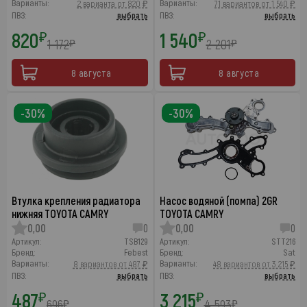
Варианты:
Варианты:
2 варианта от 820 ₽
71 вариантов от 1 540 ₽
ПВЗ:
выбрать
ПВЗ:
выбрать
820
1 540
₽
₽
1 172
2 201
₽
₽
8 августа
8 августа
-30%
-30%
Втулка крепления радиатора
Насос водяной (помпа) 2GR
нижняя TOYOTA CAMRY
TOYOTA CAMRY
0,00
0
0,00
0
Артикул:
TSB129
Артикул:
STT216
Бренд:
Febest
Бренд:
Sat
Варианты:
Варианты:
8 вариантов от 487 ₽
48 вариантов от 3 215 ₽
ПВЗ:
выбрать
ПВЗ:
выбрать
487
3 215
₽
₽
696
4 593
₽
₽