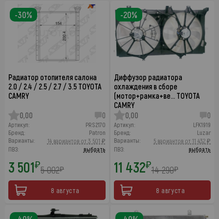
-30%
-20%
Радиатор отопителя салона
Диффузор радиатора
2.0 / 2.4 / 2.5 / 2.7 / 3.5 TOYOTA
охлаждения в сборе
CAMRY
(мотор+рамка+ве… TOYOTA
CAMRY
0,00
0
0,00
0
Артикул:
PRS2170
Артикул:
LFK1919
Бренд:
Patron
Бренд:
Luzar
Варианты:
Варианты:
14 вариантов от 3 501 ₽
5 вариантов от 11 432 ₽
ПВЗ:
выбрать
ПВЗ:
выбрать
3 501
11 432
₽
₽
5 002
14 290
₽
₽
8 августа
8 августа