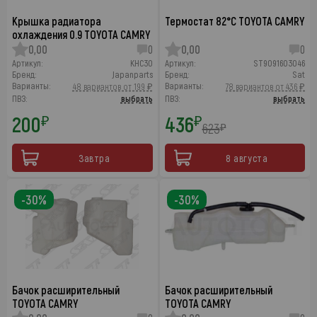
Крышка радиатора
Термостат 82°C TOYOTA CAMRY
охлаждения 0.9 TOYOTA CAMRY
0,00
0
0,00
0
Артикул:
KHC30
Артикул:
ST9091603046
Бренд:
Japanparts
Бренд:
Sat
Варианты:
Варианты:
48 вариантов от 199 ₽
78 вариантов от 436 ₽
ПВЗ:
выбрать
ПВЗ:
выбрать
200
436
₽
₽
623
₽
Завтра
8 августа
-30%
-30%
Бачок расширительный
Бачок расширительный
TOYOTA CAMRY
TOYOTA CAMRY