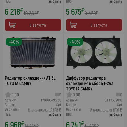
ПВЗ:
выбрать
ПВЗ:
выбрать
6 218
5 675
₽
₽
10 364
9 459
₽
₽
8 августа
8 августа
-40%
-40%
Радиатор охлаждения AT 3L
Диффузор радиатора
TOYOTA CAMRY
охлаждения в сборе 1-2AZ
TOYOTA CAMRY
0,00
0
0,00
0
Артикул:
TY0003MCV30
Артикул:
STTY382010
Бренд:
Sat
Бренд:
Sat
Варианты:
Варианты:
9 вариантов от 6 968 ₽
8 вариантов от 6 741 ₽
ПВЗ:
выбрать
ПВЗ:
выбрать
6 968
6 741
₽
₽
11 614
11 235
₽
₽