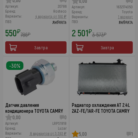
0,00
0
0,00
0
Артикул:
20786
Артикул:
1632174050
Бренд:
Rosteco
Бренд:
Toyota
Варианты:
4 варианта от 550 ₽
Варианты:
1 вариант
ПВЗ:
выбрать
ПВЗ:
выбрать
550
2 501
₽
₽
786
3 573
₽
₽
Завтра
Завтра
-30%
Датчик давления
Радиатор охлаждения AT 2.4L
кондиционера TOYOTA CAMRY
2AZ-FE/1AR-FE TOYOTA CAMRY
0,00
0
Артикул:
LRPS1918
Бренд:
Luzar
Варианты:
8 вариантов от 3 393 ₽
5,00
1