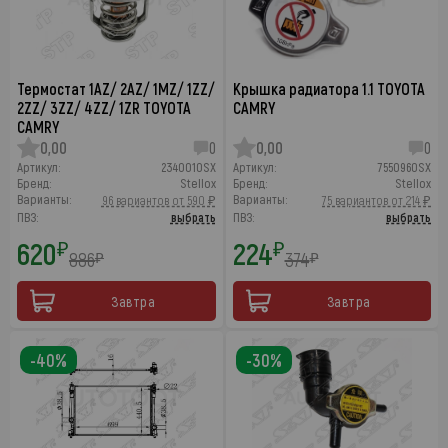
Термостат 1AZ/ 2AZ/ 1MZ/ 1ZZ/
Крышка радиатора 1.1 TOYOTA
2ZZ/ 3ZZ/ 4ZZ/ 1ZR TOYOTA
CAMRY
CAMRY
0,00
0
0,00
0
Артикул:
2340010SX
Артикул:
7550960SX
Бренд:
Stellox
Бренд:
Stellox
Варианты:
Варианты:
96 вариантов от 590 ₽
75 вариантов от 214 ₽
ПВЗ:
выбрать
ПВЗ:
выбрать
620
224
₽
₽
886
374
₽
₽
Завтра
Завтра
-40%
-30%