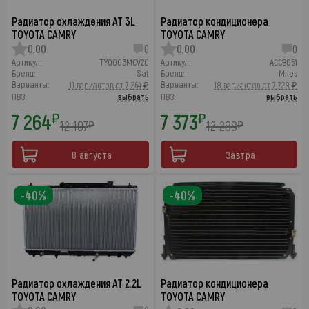
Радиатор охлаждения AT 3L
Радиатор кондиционера
TOYOTA CAMRY
TOYOTA CAMRY
0,00
0
0,00
0
Артикул:
TY0003MCV20
Артикул:
ACCB051
Бренд:
Sat
Бренд:
Miles
Варианты:
Варианты:
11 вариантов от 7 264 ₽
18 вариантов от 7 728 ₽
ПВЗ:
выбрать
ПВЗ:
выбрать
7 264
7 373
₽
₽
12 107
12 288
₽
₽
8 августа
Завтра
-40%
-40%
Радиатор охлаждения AT 2.2L
Радиатор кондиционера
TOYOTA CAMRY
TOYOTA CAMRY