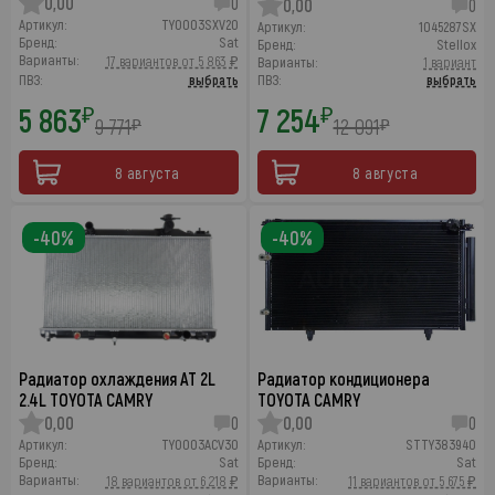
0,00
0
0,00
0
Артикул:
TY0003SXV20
Артикул:
1045287SX
Бренд:
Sat
Бренд:
Stellox
Варианты:
17 вариантов от 5 863 ₽
Варианты:
1 вариант
ПВЗ:
выбрать
ПВЗ:
выбрать
5 863
7 254
₽
₽
9 771
12 091
₽
₽
8 августа
8 августа
-40%
-40%
Радиатор охлаждения AT 2L
Радиатор кондиционера
2.4L TOYOTA CAMRY
TOYOTA CAMRY
0,00
0
0,00
0
Артикул:
TY0003ACV30
Артикул:
STTY383940
Бренд:
Sat
Бренд:
Sat
Варианты:
Варианты:
18 вариантов от 6 218 ₽
11 вариантов от 5 675 ₽