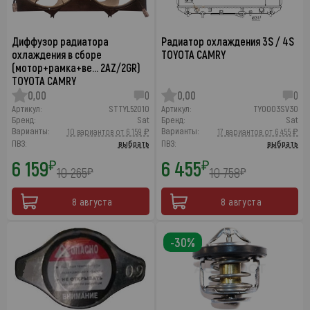
Диффузор радиатора
Радиатор охлаждения 3S / 4S
охлаждения в сборе
TOYOTA CAMRY
(мотор+рамка+ве… 2AZ/2GR)
TOYOTA CAMRY
0,00
0
0,00
0
Артикул:
STTYL52010
Артикул:
TY0003SV30
Бренд:
Sat
Бренд:
Sat
Варианты:
Варианты:
10 вариантов от 6 159 ₽
17 вариантов от 6 455 ₽
ПВЗ:
выбрать
ПВЗ:
выбрать
6 159
6 455
₽
₽
10 265
10 758
₽
₽
8 августа
8 августа
-30%