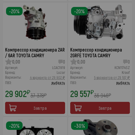
-20%
-20%
Компрессор кондиционера 2AR
Компрессор кондиционера
/ 6AR TOYOTA CAMRY
2GRFE TOYOTA CAMRY
0,00
0
0,00
0
Артикул:
LCAC1919
Артикул:
KCN1174SZ
Бренд:
Luzar
Бренд:
Krauf
Варианты:
Варианты:
4 варианта от 29 902 ₽
5 вариантов от 29 557 ₽
ПВЗ:
выбрать
ПВЗ:
выбрать
29 902
29 557
₽
₽
37 378
36 946
₽
₽
Завтра
Завтра
-20%
-30%