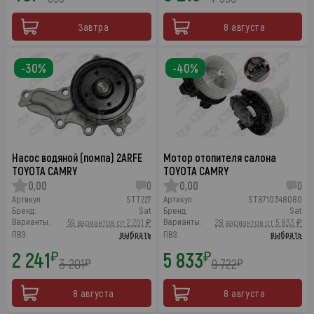
Завтра
8 августа
-30%
-40%
Насос водяной (помпа) 2ARFE
Мотор отопителя салона
TOYOTA CAMRY
TOYOTA CAMRY
0,00
0
0,00
0
Артикул:
STT227
Артикул:
ST8710348080
Бренд:
Sat
Бренд:
Sat
Варианты:
Варианты:
59 вариантов от 2 201 ₽
28 вариантов от 5 833 ₽
ПВЗ:
выбрать
ПВЗ:
выбрать
2 241
5 833
₽
₽
3 201
9 722
₽
₽
8 августа
8 августа