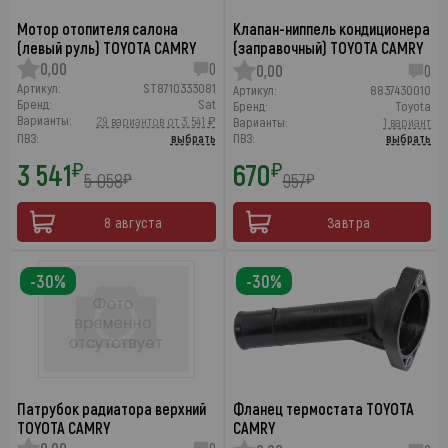
Мотор отопителя салона
Клапан-ниппель кондиционера
(левый руль) TOYOTA CAMRY
(заправочный) TOYOTA CAMRY
0,00
0
0,00
0
Артикул:
ST8710333081
Артикул:
8837430010
Бренд:
Sat
Бренд:
Toyota
Варианты:
29 вариантов от 3 541 ₽
Варианты:
1 вариант
ПВЗ:
выбрать
ПВЗ:
выбрать
3 541
670
₽
₽
5 058
957
₽
₽
8 августа
Завтра
-30%
-30%
Патрубок радиатора верхний
Фланец термостата TOYOTA
TOYOTA CAMRY
CAMRY