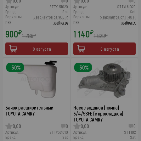
0,00
0
0,00
0
Артикул:
STTYL51020
Артикул:
STTYL61020
Бренд:
Sat
Бренд:
Sat
Варианты:
Варианты:
5 вариантов от 900 ₽
5 вариантов от 1 140 ₽
ПВЗ:
выбрать
ПВЗ:
выбрать
900
1 140
₽
₽
1 286
1 629
₽
₽
8 августа
8 августа
-30%
-30%
Бачок расширительный
Насос водяной (помпа)
TOYOTA CAMRY
3/4/5SFE (с прокладкой)
TOYOTA CAMRY
0,00
0
0,00
0
Артикул:
STTY361010
Артикул:
STT102
Бренд:
Sat
Бренд:
Sat