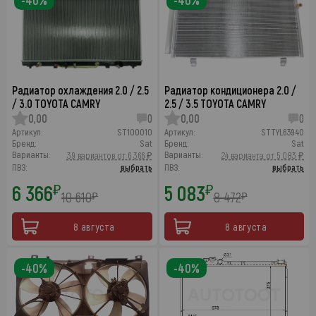
-40%
-40%
Радиатор охлаждения 2.0 / 2.5
Радиатор кондиционера 2.0 /
/ 3.0 TOYOTA CAMRY
2.5 / 3.5 TOYOTA CAMRY
0,00
0
0,00
0
Артикул:
ST100010
Артикул:
STTYL63940
Бренд:
Sat
Бренд:
Sat
Варианты:
Варианты:
39 вариантов от 6 366 ₽
24 варианта от 5 083 ₽
ПВЗ:
выбрать
ПВЗ:
выбрать
6 366
5 083
₽
₽
10 610
8 472
₽
₽
8 августа
8 августа
-40%
-40%