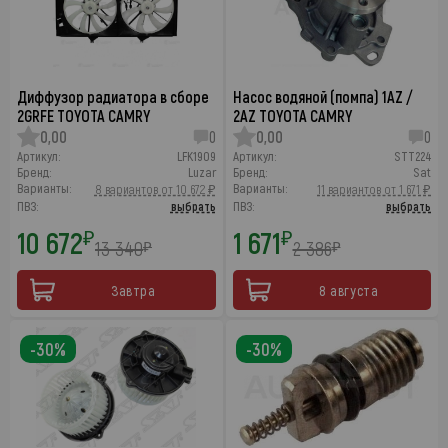
Диффузор радиатора в сборе
Насос водяной (помпа) 1AZ /
2GRFE TOYOTA CAMRY
2AZ TOYOTA CAMRY
0,00
0
0,00
0
Артикул:
LFK1909
Артикул:
STT224
Бренд:
Luzar
Бренд:
Sat
Варианты:
Варианты:
8 вариантов от 10 672 ₽
11 вариантов от 1 671 ₽
ПВЗ:
выбрать
ПВЗ:
выбрать
10 672
1 671
₽
₽
13 340
2 386
₽
₽
Завтра
8 августа
-30%
-30%