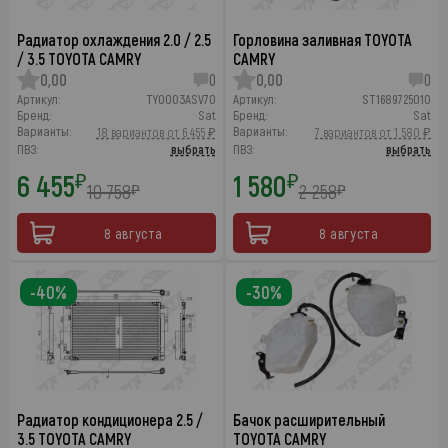
Радиатор охлаждения 2.0 / 2.5
Горловина заливная TOYOTA
/ 3.5 TOYOTA CAMRY
CAMRY
0,00
0
0,00
0
Артикул:
TY0003ASV70
Артикул:
ST1689725010
Бренд:
Sat
Бренд:
Sat
Варианты:
Варианты:
18 вариантов от 6 455 ₽
7 вариантов от 1 580 ₽
ПВЗ:
выбрать
ПВЗ:
выбрать
6 455
1 580
₽
₽
10 758
2 258
₽
₽
8 августа
8 августа
-40%
-30%
Радиатор кондиционера 2.5 /
Бачок расширительный
3.5 TOYOTA CAMRY
TOYOTA CAMRY