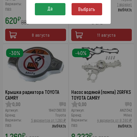
Варианты:
14 вариантов от 620 ₽
Варианты:
1 вариант
Да
Выбрать
ПВЗ:
выбрать
ПВЗ:
выбрать
620
2 291
₽
₽
886
3 272
₽
₽
8 августа
11 августа
-30%
-40%
Крышка радиатора TOYOTA
Насос водяной (помпа) 2GRFKS
CAMRY
TOYOTA CAMRY
0,00
0
0,00
0
Артикул:
1640136030
Артикул:
AN21342
Бренд:
Toyota
Бренд:
Miles
Варианты:
Варианты:
5 вариантов от 1 260 ₽
4 варианта от 8 390 ₽
ПВЗ:
выбрать
ПВЗ:
выбрать
1 260
8 222
₽
₽