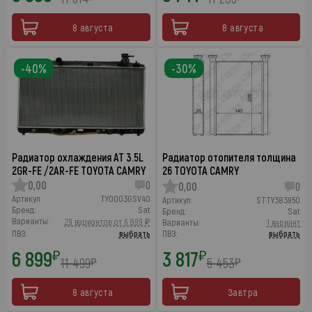
8 августа
8 августа
-40%
-30%
Радиатор охлаждения AT 3.5L
Радиатор отопителя толщина
2GR-FE /2AR-FE TOYOTA CAMRY
26 TOYOTA CAMRY
0,00
0
0,00
0
Артикул:
TY0003GSV40
Артикул:
STTY383950
Бренд:
Sat
Бренд:
Sat
Варианты:
29 вариантов от 6 899 ₽
Варианты:
1 вариант
ПВЗ:
выбрать
ПВЗ:
выбрать
6 899
3 817
₽
₽
11 499
5 453
₽
₽
8 августа
Завтра