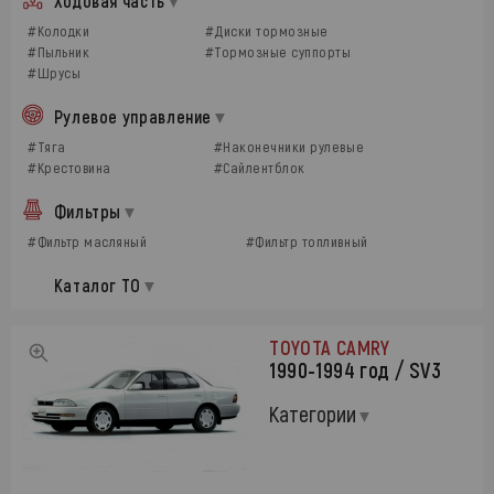
Ходовая часть
#Колодки
#Диски тормозные
#Пыльник
#Тормозные суппорты
#Шрусы
Рулевое управление
#Тяга
#Наконечники рулевые
#Крестовина
#Сайлентблок
Фильтры
#Фильтр масляный
#Фильтр топливный
Каталог ТО
TOYOTA CAMRY
1990-1994 год / SV3
Категории