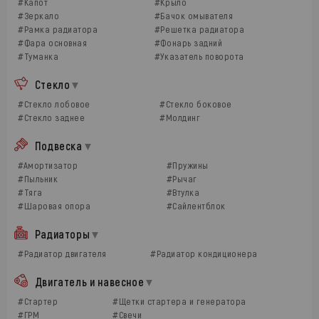
#Капот
#Крыло
#Зеркало
#Бачок омывателя
#Рамка радиатора
#Решетка радиатора
#Фара основная
#Фонарь задний
#Туманка
#Указатель поворота
Стекло
#Стекло лобовое
#Стекло боковое
#Стекло заднее
#Молдинг
Подвеска
#Амортизатор
#Пружины
#Пыльник
#Рычаг
#Тяга
#Втулка
#Шаровая опора
#Сайлентблок
Радиаторы
#Радиатор двигателя
#Радиатор кондиционера
Двигатель и навесное
#Стартер
#Щетки стартера и генератора
#ГРМ
#Свечи