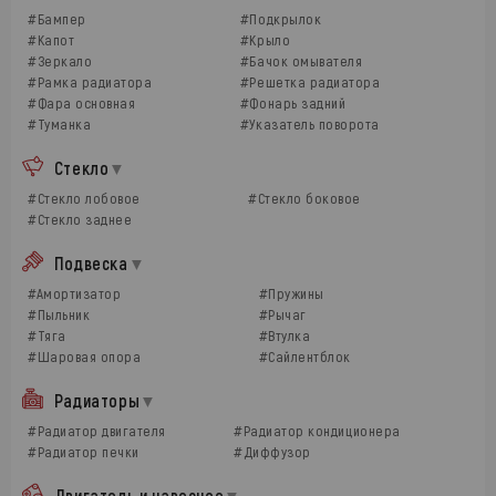
#Бампер
#Подкрылок
#Капот
#Крыло
#Зеркало
#Бачок омывателя
#Рамка радиатора
#Решетка радиатора
#Фара основная
#Фонарь задний
#Туманка
#Указатель поворота
Стекло
#Стекло лобовое
#Стекло боковое
#Стекло заднее
Подвеска
#Амортизатор
#Пружины
#Пыльник
#Рычаг
#Тяга
#Втулка
#Шаровая опора
#Сайлентблок
Радиаторы
#Радиатор двигателя
#Радиатор кондиционера
#Радиатор печки
#Диффузор
Двигатель и навесное