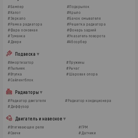
#Бампер
#Подкрылок
#Капот
#Крыло
#Зеркало
#Бачок омывателя
#Рамка радиатора
#Решетка радиатора
#Фара основная
#Фонарь задний
#Туманка
#Указатель поворота
#Двери
#Абсорбер
Подвеска
#Амортизатор
#Пружины
#Пыльник
#Рычаг
#Втулка
#Шаровая опора
#Сайлентблок
Радиаторы
#Радиатор двигателя
#Радиатор кондиционера
#Диффузор
Двигатель и навесное
#Втягивающее реле
#ГРМ
#Свечи
#Датчики