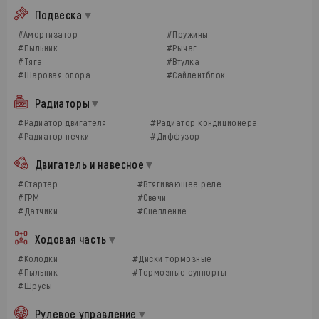
Подвеска
#Амортизатор
#Пружины
#Пыльник
#Рычаг
#Тяга
#Втулка
#Шаровая опора
#Сайлентблок
Радиаторы
#Радиатор двигателя
#Радиатор кондиционера
#Радиатор печки
#Диффузор
Двигатель и навесное
#Стартер
#Втягивающее реле
#ГРМ
#Свечи
#Датчики
#Сцепление
Ходовая часть
#Колодки
#Диски тормозные
#Пыльник
#Тормозные суппорты
#Шрусы
Рулевое управление