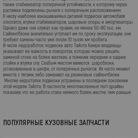
также стабилизатор поперечной устойчивости, к которому через
растяжки подключены рычаги с поперечным расположением.
К числу наиболее изнашиваемых деталей подвески автомобиля
относятся, втулки стабилизаторов, шаровые опоры и амортизаторы.
Однако даже они служат, как правил, не менее 50–80 тыс. км.
Сайлентблоки значительно уступают им по сроку эксплуатации, они
требуют замены часто уже после 10 тысяч км пробега.
В числе недоработок подвески авто Тайота Камри владельцы
указывают ее валкость в поворотах, которую можно решить
заменой стоек на более жесткие, и поменяв передние и задние
стойки и втулки спу. Слабым местом являются шароблоки,
установленные в цапфе, от поперечных рычагов. Их часто меняют
вместе с тягами, либо заменяют на резиновые сайлентблоки.
Многие недостатки подвески устранены в последнем поколении
этой модели Тайота. В частности, многочисленные тест-драйвы
показали, что ее работа стала немного более жестче, чем раньше.
ПОПУЛЯРНЫЕ КУЗОВНЫЕ ЗАПЧАСТИ