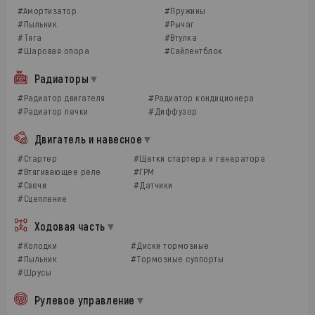
#Амортизатор
#Пружины
#Пыльник
#Рычаг
#Тяга
#Втулка
#Шаровая опора
#Сайлентблок
Радиаторы
#Радиатор двигателя
#Радиатор кондиционера
#Радиатор печки
#Диффузор
Двигатель и навесное
#Стартер
#Щетки стартера и генератора
#Втягивающее реле
#ГРМ
#Свечи
#Датчики
#Сцепление
Ходовая часть
#Колодки
#Диски тормозные
#Пыльник
#Тормозные суппорты
#Шрусы
Рулевое управление