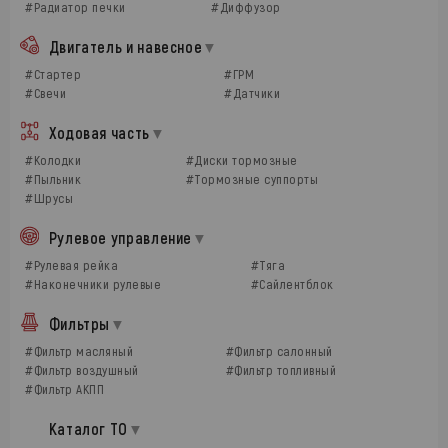
#Радиатор печки
#Диффузор
Двигатель и навесное
#Стартер
#ГРМ
#Свечи
#Датчики
Ходовая часть
#Колодки
#Диски тормозные
#Пыльник
#Тормозные суппорты
#Шрусы
Рулевое управление
#Рулевая рейка
#Тяга
#Наконечники рулевые
#Сайлентблок
Фильтры
#Фильтр масляный
#Фильтр салонный
#Фильтр воздушный
#Фильтр топливный
#Фильтр АКПП
Каталог ТО