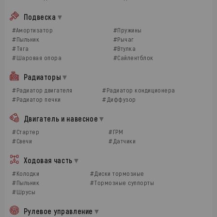
Подвеска
#Амортизатор
#Пружины
#Пыльник
#Рычаг
#Тяга
#Втулка
#Шаровая опора
#Сайлентблок
Радиаторы
#Радиатор двигателя
#Радиатор кондиционера
#Радиатор печки
#Диффузор
Двигатель и навесное
#Стартер
#ГРМ
#Свечи
#Датчики
Ходовая часть
#Колодки
#Диски тормозные
#Пыльник
#Тормозные суппорты
#Шрусы
Рулевое управление