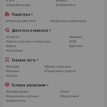
#Тяга
#Втулка
#Шаровая опора
#Сайлентблок
Радиаторы
#Радиатор двигателя
#Радиатор кондиционера
Двигатель и навесное
#Стартер
#Бендикс
#Щетки стартера и генератора
#ГРМ
#Свечи
#Датчики
#Сцепление
Ходовая часть
#Колодки
#Диски тормозные
#Пыльник
#Тормозные суппорты
#Шрусы
Рулевое управление
#Рулевая рейка
#Тяга
#Наконечники рулевые
#Крестовина
#Сайлентблок