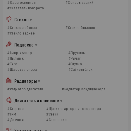
#Фара основная
#Фонарь задний
#Указатель поворота
Стекло
#Стекло лобовое
#Стекло боковое
#Стекло заднее
Подвеска
#Амортизатор
#Пружины
#Пыльник
#Рычаг
#Тяга
#Втулка
#Шаровая опора
#Сайлентблок
Радиаторы
#Радиатор двигателя
#Радиатор кондиционера
Двигатель и навесное
#Стартер
#Щетки стартера и генератора
#ГРМ
#Свечи
#Датчики
#Сцепление