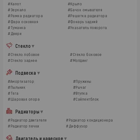
#Капот
#Крыло
#Зеркало
#Бачок омывателя
#Рамка радиатора
#Решетка радиатора
#Фара основная
#Фонарь задний
#Туманка
#Указатель поворота
#Двери
Стекло
#Стекло лобовое
#Стекло боковое
#Стекло заднее
#Молдинг
Подвеска
#Амортизатор
#Пружины
#Пыльник
#Рычаг
#Тяга
#Втулка
#Шаровая опора
#Сайлентблок
Радиаторы
#Радиатор двигателя
#Радиатор кондиционера
#Радиатор печки
#Диффузор
Двигатель и навесное