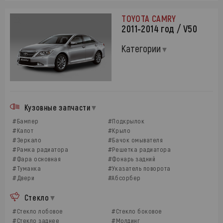
TOYOTA CAMRY
2011-2014 год / V50
Категории
Кузовные запчасти
#Бампер
#Подкрылок
#Капот
#Крыло
#Зеркало
#Бачок омывателя
#Рамка радиатора
#Решетка радиатора
#Фара основная
#Фонарь задний
#Туманка
#Указатель поворота
#Двери
#Абсорбер
Стекло
#Стекло лобовое
#Стекло боковое
#Стекло заднее
#Молдинг