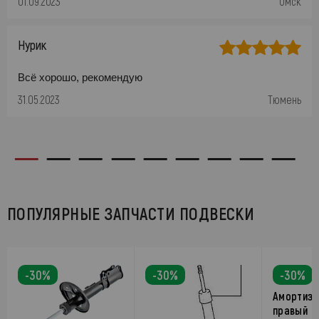
01.09.2023
Омск
Нурик
Всё хорошо, рекомендую
31.05.2023
Тюмень
ПОПУЛЯРНЫЕ ЗАПЧАСТИ ПОДВЕСКИ
-30%
-30%
-30%
Амортиза
правый