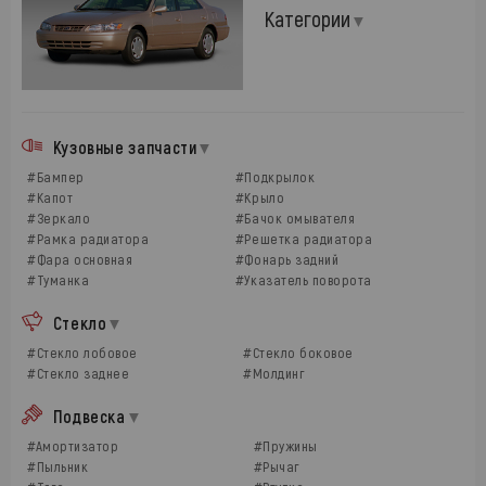
Категории
Кузовные запчасти
#Бампер
#Подкрылок
#Капот
#Крыло
#Зеркало
#Бачок омывателя
#Рамка радиатора
#Решетка радиатора
#Фара основная
#Фонарь задний
#Туманка
#Указатель поворота
Стекло
#Стекло лобовое
#Стекло боковое
#Стекло заднее
#Молдинг
Подвеска
#Амортизатор
#Пружины
#Пыльник
#Рычаг