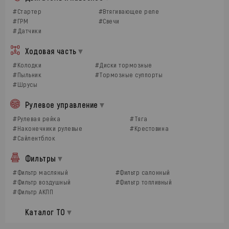
#Стартер
#Втягивающее реле
#ГРМ
#Свечи
#Датчики
Ходовая часть
#Колодки
#Диски тормозные
#Пыльник
#Тормозные суппорты
#Шрусы
Рулевое управление
#Рулевая рейка
#Тяга
#Наконечники рулевые
#Крестовина
#Сайлентблок
Фильтры
#Фильтр масляный
#Фильтр салонный
#Фильтр воздушный
#Фильтр топливный
#Фильтр АКПП
Каталог ТО