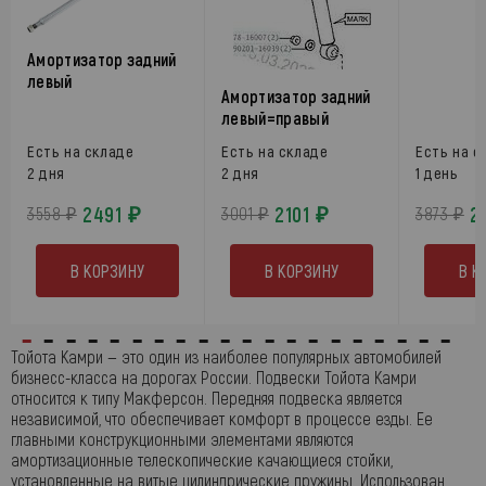
Амортизатор задний
левый
Амортизатор задний
левый=правый
Есть на складе
Есть на складе
Есть на с
2 дня
2 дня
1 день
2491 ₽
2101 ₽
2
3558 ₽
3001 ₽
3873 ₽
В КОРЗИНУ
В КОРЗИНУ
В К
Тойота Камри — это один из наиболее популярных автомобилей
бизнесс-класса на дорогах России. Подвески Тойота Камри
относится к типу Макферсон. Передняя подвеска является
независимой, что обеспечивает комфорт в процессе езды. Ее
главными конструкционными элементами являются
амортизационные телескопические качающиеся стойки,
установленные на витые цилиндрические пружины. Использован