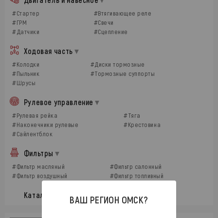
#Стартер
#Втягивающее реле
#ГРМ
#Свечи
#Датчики
#Сцепление
Ходовая часть
#Колодки
#Диски тормозные
#Пыльник
#Тормозные суппорты
#Шрусы
Рулевое управление
#Рулевая рейка
#Тяга
#Наконечники рулевые
#Крестовина
#Сайлентблок
Фильтры
#Фильтр масляный
#Фильтр салонный
#Фильтр воздушный
#Фильтр топливный
Каталог ТО
ВАШ РЕГИОН
ОМСК
?