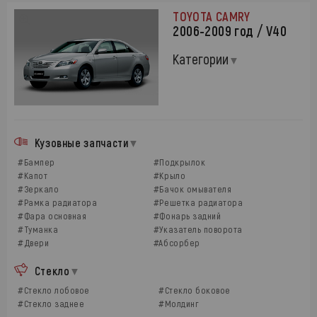
TOYOTA CAMRY
2006-2009 год / V40
Категории
Кузовные запчасти
#Бампер
#Подкрылок
#Капот
#Крыло
#Зеркало
#Бачок омывателя
#Рамка радиатора
#Решетка радиатора
#Фара основная
#Фонарь задний
#Туманка
#Указатель поворота
#Двери
#Абсорбер
Стекло
#Стекло лобовое
#Стекло боковое
#Стекло заднее
#Молдинг