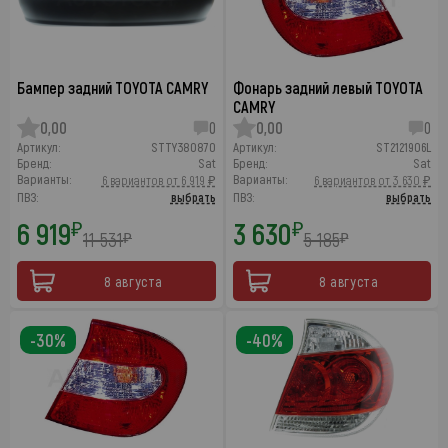
Бампер задний TOYOTA CAMRY
Фонарь задний левый TOYOTA
CAMRY
0,00
0
0,00
0
Артикул:
STTY380870
Артикул:
ST2121906L
Бренд:
Sat
Бренд:
Sat
Варианты:
Варианты:
6 вариантов от 6 919 ₽
6 вариантов от 3 630 ₽
ПВЗ:
выбрать
ПВЗ:
выбрать
6 919
3 630
₽
₽
11 531
5 185
₽
₽
8 августа
8 августа
-30%
-40%