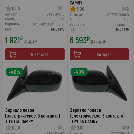
CAMRY
0,00
0
5,00
2
Артикул:
STTY381010
Артикул:
STTY38000C0
Бренд:
Sat
Бренд:
Sat
Варианты:
6 вариантов от 1 821 ₽
Варианты:
1 вариант
ПВЗ:
выбрать
ПВЗ:
выбрать
1 821
6 593
₽
₽
2 601
10 989
₽
₽
8 августа
Сегодня
-40%
-40%
Зеркало левое
Зеркало правое
(электрическое, 3 контакта)
(электрическое, 3 контакта)
TOYOTA CAMRY
TOYOTA CAMRY
0,00
0
0,00
0
Артикул:
STTY379402
Артикул:
STTY379401