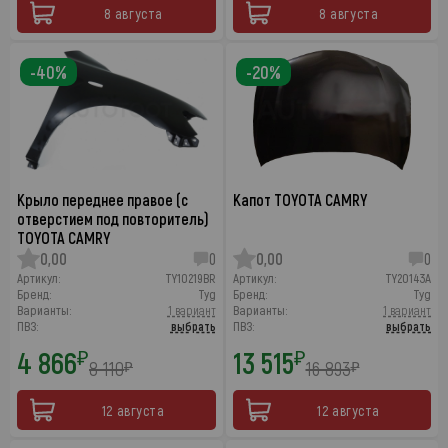
8 августа
8 августа
-40%
-20%
Крыло переднее правое (с
Капот TOYOTA CAMRY
отверстием под повторитель)
TOYOTA CAMRY
0,00
0
0,00
0
Артикул:
TY10219BR
Артикул:
TY20143A
Бренд:
Tyg
Бренд:
Tyg
Варианты:
1 вариант
Варианты:
1 вариант
ПВЗ:
выбрать
ПВЗ:
выбрать
4 866
13 515
₽
₽
8 110
16 893
₽
₽
12 августа
12 августа