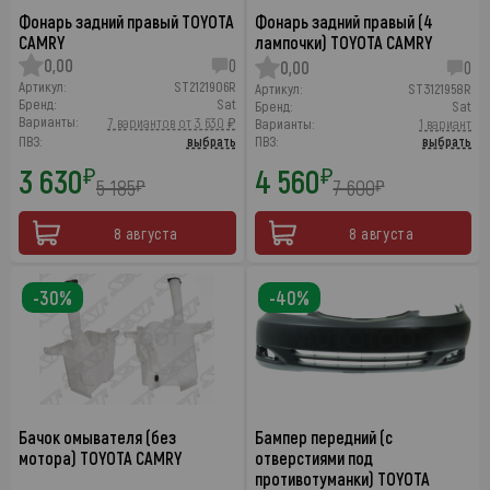
Фонарь задний правый TOYOTA
Фонарь задний правый (4
CAMRY
лампочки) TOYOTA CAMRY
0,00
0
0,00
0
Артикул:
ST2121906R
Артикул:
ST3121958R
Бренд:
Sat
Бренд:
Sat
Варианты:
7 вариантов от 3 630 ₽
Варианты:
1 вариант
ПВЗ:
выбрать
ПВЗ:
выбрать
3 630
4 560
₽
₽
5 185
7 600
₽
₽
8 августа
8 августа
-30%
-40%
Бачок омывателя (без
Бампер передний (с
мотора) TOYOTA CAMRY
отверстиями под
противотуманки) TOYOTA