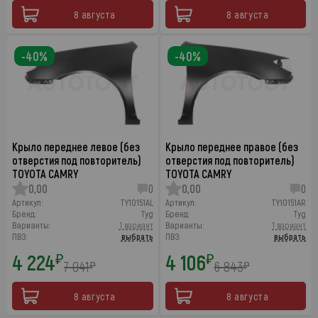
8 августа
8 августа
-40%
-40%
Крыло переднее левое (без
Крыло переднее правое (без
отверстия под повторитель)
отверстия под повторитель)
TOYOTA CAMRY
TOYOTA CAMRY
0,00
0
0,00
0
Артикул:
TY10151AL
Артикул:
TY10151AR
Бренд:
Tyg
Бренд:
Tyg
Варианты:
1 вариант
Варианты:
1 вариант
ПВЗ:
выбрать
ПВЗ:
выбрать
4 224
4 106
₽
₽
7 041
6 843
₽
₽
8 августа
8 августа