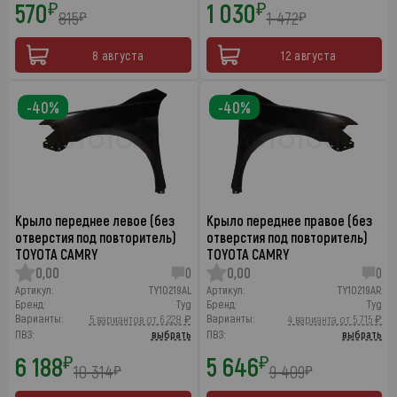
570
1 030
₽
₽
815
1 472
₽
₽
8 августа
12 августа
-40%
-40%
Крыло переднее левое (без
Крыло переднее правое (без
отверстия под повторитель)
отверстия под повторитель)
TOYOTA CAMRY
TOYOTA CAMRY
0,00
0
0,00
0
Артикул:
TY10219AL
Артикул:
TY10219AR
Бренд:
Tyg
Бренд:
Tyg
Варианты:
Варианты:
5 вариантов от 6 228 ₽
4 варианта от 5 715 ₽
ПВЗ:
выбрать
ПВЗ:
выбрать
6 188
5 646
₽
₽
10 314
9 409
₽
₽