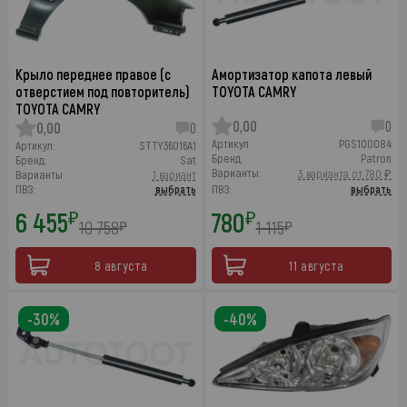
Крыло переднее правое (с
Амортизатор капота левый
отверстием под повторитель)
TOYOTA CAMRY
TOYOTA CAMRY
0,00
0
0,00
0
Артикул:
PGS100084
Артикул:
STTY36016A1
Бренд:
Patron
Бренд:
Sat
Варианты:
3 варианта от 780 ₽
Варианты:
1 вариант
ПВЗ:
выбрать
ПВЗ:
выбрать
6 455
780
₽
₽
10 758
1 115
₽
₽
8 августа
11 августа
-30%
-40%