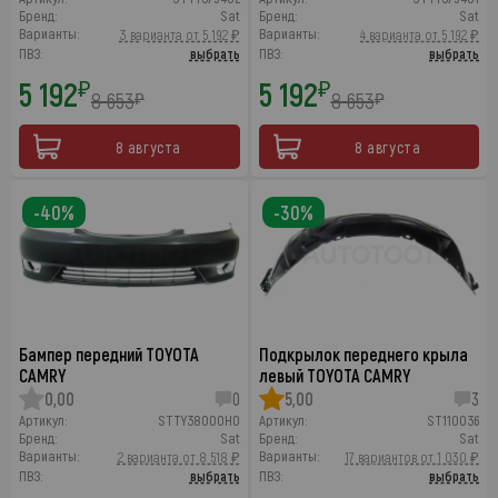
Бренд:
Sat
Бренд:
Sat
Варианты:
Варианты:
3 варианта от 5 192 ₽
4 варианта от 5 192 ₽
ПВЗ:
выбрать
ПВЗ:
выбрать
5 192
5 192
₽
₽
8 653
8 653
₽
₽
8 августа
8 августа
-40%
-30%
Бампер передний TOYOTA
Подкрылок переднего крыла
CAMRY
левый TOYOTA CAMRY
0,00
0
5,00
3
Артикул:
STTY38000H0
Артикул:
ST110036
Бренд:
Sat
Бренд:
Sat
Варианты:
Варианты:
2 варианта от 8 518 ₽
17 вариантов от 1 030 ₽
ПВЗ:
выбрать
ПВЗ:
выбрать