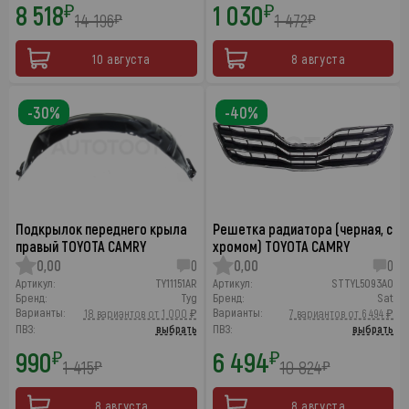
8 518
1 030
₽
₽
14 196
1 472
₽
₽
10 августа
8 августа
-30%
-40%
Подкрылок переднего крыла
Решетка радиатора (черная, с
правый TOYOTA CAMRY
хромом) TOYOTA CAMRY
0,00
0
0,00
0
Артикул:
TY11151AR
Артикул:
STTYL5093A0
Бренд:
Tyg
Бренд:
Sat
Варианты:
Варианты:
18 вариантов от 1 000 ₽
7 вариантов от 6 494 ₽
ПВЗ:
выбрать
ПВЗ:
выбрать
990
6 494
₽
₽
1 415
10 824
₽
₽
8 августа
8 августа