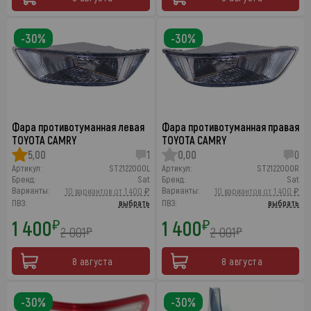
-30%
-30%
Фара противотуманная левая
Фара противотуманная правая
TOYOTA CAMRY
TOYOTA CAMRY
5,00
1
0,00
0
Артикул:
ST2122000L
Артикул:
ST2122000R
Бренд:
Sat
Бренд:
Sat
Варианты:
Варианты:
10 вариантов от 1 400 ₽
10 вариантов от 1 400 ₽
ПВЗ:
выбрать
ПВЗ:
выбрать
1 400
1 400
₽
₽
2 001
2 001
₽
₽
8 августа
8 августа
-30%
-30%