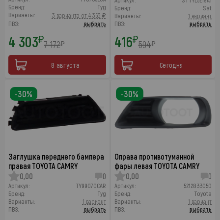
Артикул:
STTYL5219A1
Бренд:
Tyg
Бренд:
Sat
Варианты:
3 варианта от 4 363 ₽
Варианты:
1 вариант
ПВЗ:
выбрать
ПВЗ:
выбрать
4 303
416
₽
₽
7 172
594
₽
₽
8 августа
Сегодня
-30%
-30%
Заглушка переднего бампера
Оправа противотуманной
правая TOYOTA CAMRY
фары левая TOYOTA CAMRY
0,00
0
0,00
0
Артикул:
TY99070CAR
Артикул:
5212833050
Бренд:
Tyg
Бренд:
Toyota
Варианты:
1 вариант
Варианты:
1 вариант
ПВЗ:
выбрать
ПВЗ:
выбрать