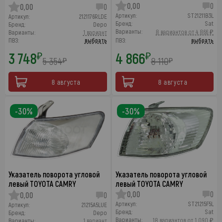
0,00
0
0,00
0
Артикул:
ST21211B3L
Артикул:
2121176RLDE
Бренд:
Sat
Бренд:
Depo
Варианты:
8 вариантов от 4 866 ₽
Варианты:
1 вариант
ПВЗ:
выбрать
ПВЗ:
выбрать
3 748
4 866
₽
₽
5 354
8 110
₽
₽
8 августа
8 августа
-30%
-30%
Указатель поворота угловой
Указатель поворота угловой
левый TOYOTA CAMRY
левый TOYOTA CAMRY
0,00
0
0,00
0
Артикул:
ST21215F5L
Артикул:
21215A5LUE
Бренд:
Sat
Бренд:
Depo
Варианты:
18 вариантов от 1 090 ₽
Варианты:
1 вариант