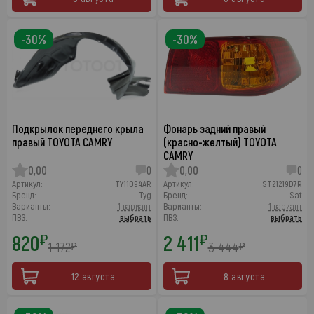
-30%
-30%
Подкрылок переднего крыла
Фонарь задний правый
правый TOYOTA CAMRY
(красно-желтый) TOYOTA
CAMRY
0,00
0
0,00
0
Артикул:
TY11094AR
Артикул:
ST21219D7R
Бренд:
Tyg
Бренд:
Sat
Варианты:
1 вариант
Варианты:
1 вариант
ПВЗ:
выбрать
ПВЗ:
выбрать
820
2 411
₽
₽
1 172
3 444
₽
₽
12 августа
8 августа