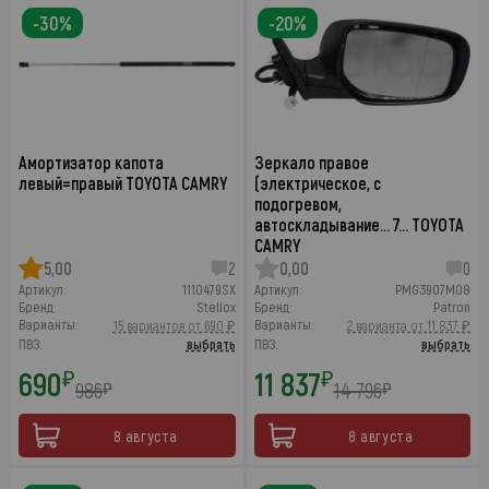
-30%
-20%
Амортизатор капота
Зеркало правое
левый=правый TOYOTA CAMRY
(электрическое, с
подогревом,
автоскладывание… 7… TOYOTA
CAMRY
5,00
2
0,00
0
Артикул:
1110479SX
Артикул:
PMG3907M08
Бренд:
Stellox
Бренд:
Patron
Варианты:
Варианты:
15 вариантов от 690 ₽
2 варианта от 11 837 ₽
ПВЗ:
выбрать
ПВЗ:
выбрать
690
11 837
₽
₽
986
14 796
₽
₽
8 августа
8 августа