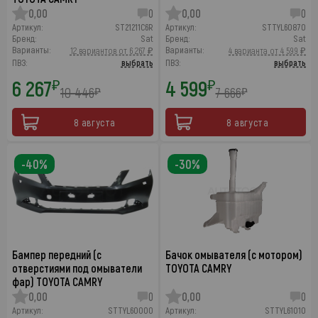
0,00
0
0,00
0
Артикул:
ST21211C6R
Артикул:
STTYL60870
Бренд:
Sat
Бренд:
Sat
Варианты:
Варианты:
12 вариантов от 6 267 ₽
4 варианта от 4 599 ₽
ПВЗ:
выбрать
ПВЗ:
выбрать
6 267
4 599
₽
₽
10 446
7 666
₽
₽
8 августа
8 августа
-40%
-30%
Бампер передний (с
Бачок омывателя (с мотором)
отверстиями под омыватели
TOYOTA CAMRY
фар) TOYOTA CAMRY
0,00
0
0,00
0
Артикул:
STTYL60000
Артикул:
STTYL61010