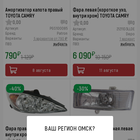
Амортизатор капота правый
Фара левая (короткое ухо,
TOYOTA CAMRY
внутри хром) TOYOTA CAMRY
0,00
0
0,00
0
Артикул:
PGS100085
Артикул:
21211D3LLDE
Бренд:
Patron
Бренд:
Depo
Варианты:
5 вариантов от 790 ₽
Варианты:
1 вариант
ПВЗ:
выбрать
ПВЗ:
выбрать
790
6 090
₽
₽
1 129
10 150
₽
₽
8 августа
11 августа
-40%
-30%
ВАШ РЕГИОН
ОМСК
?
Фара правая (короткое ухо,
Фара противотуманная левая
внутри хром) TOYOTA CAMRY
TOYOTA CAMRY