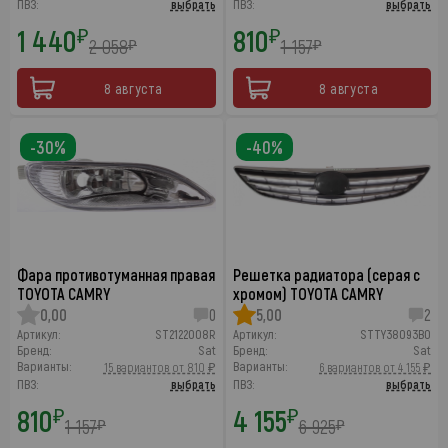
ПВЗ:
выбрать
ПВЗ:
выбрать
1 440
810
₽
₽
2 058
1 157
₽
₽
8 августа
8 августа
-30%
-40%
Фара противотуманная правая
Решетка радиатора (серая с
TOYOTA CAMRY
хромом) TOYOTA CAMRY
0,00
0
5,00
2
Артикул:
ST2122008R
Артикул:
STTY38093B0
Бренд:
Sat
Бренд:
Sat
Варианты:
Варианты:
15 вариантов от 810 ₽
6 вариантов от 4 155 ₽
ПВЗ:
выбрать
ПВЗ:
выбрать
810
4 155
₽
₽
1 157
6 925
₽
₽