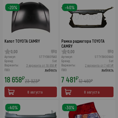
-20%
-40%
Капот TOYOTA CAMRY
Рамка радиатора TOYOTA
CAMRY
0,00
0
0,00
0
Артикул:
STTY38015A0
Артикул:
STTY38009A0
Бренд:
Sat
Бренд:
Sat
Варианты:
Варианты:
3 варианта от 18 658 ₽
2 варианта от 7 481 ₽
ПВЗ:
выбрать
ПВЗ:
выбрать
18 658
7 481
₽
₽
23 323
12 469
₽
₽
8 августа
8 августа
-40%
-30%