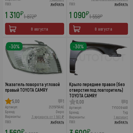
ПВЗ:
выбрать
ПВЗ:
выбрать
1 310
1 090
₽
₽
1 872
1 558
₽
₽
8 августа
8 августа
-30%
-30%
Указатель поворота угловой
Крыло переднее правое (без
правый TOYOTA CAMRY
отверстия под повторитель)
TOYOTA CAMRY
5,00
1
0,00
0
Артикул:
21215F5RAE
Артикул:
TY10094AR
Бренд:
Depo
Бренд:
Tyg
Варианты:
3 варианта от 1 560 ₽
Варианты:
1 вариант
ПВЗ:
выбрать
ПВЗ:
выбрать
1 560
3 600
₽
₽