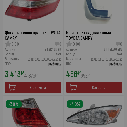
Фонарь задний правый TOYOTA
Брызговик задний левый
CAMRY
TOYOTA CAMRY
0,00
0
0,00
0
Артикул:
ST21219N8R
Артикул:
STTYL5064B2
Бренд:
Sat
Бренд:
Sat
Варианты:
Варианты:
8 вариантов от 3 413 ₽
17 вариантов от 487 ₽
ПВЗ:
выбрать
ПВЗ:
выбрать
3 413
456
₽
₽
4 875
652
₽
₽
8 августа
Сегодня
-30%
-40%