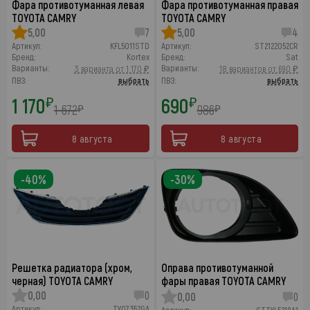
Фара противотуманная левая
Фара противотуманная правая
TOYOTA CAMRY
TOYOTA CAMRY
5,00
7
5,00
4
Артикул:
KFL5011STD
Артикул:
ST2122052CR
Бренд:
Kortex
Бренд:
Sat
Варианты:
Варианты:
3 варианта от 1 170 ₽
18 вариантов от 690 ₽
ПВЗ:
выбрать
ПВЗ:
выбрать
1 170
690
₽
₽
1 672
986
₽
₽
8 августа
8 августа
-40%
-30%
Решетка радиатора (хром,
Оправа противотуманной
черная) TOYOTA CAMRY
фары правая TOYOTA CAMRY
0,00
0
0,00
0
Артикул:
TY07352GA