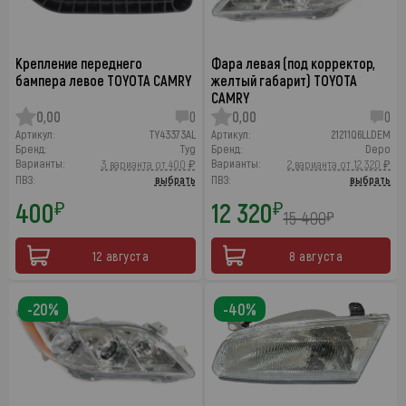
Крепление переднего
Фара левая (под корректор,
бампера левое TOYOTA CAMRY
желтый габарит) TOYOTA
CAMRY
0,00
0
0,00
0
Артикул:
TY43373AL
Артикул:
21211Q6LLDEM
Бренд:
Tyg
Бренд:
Depo
Варианты:
Варианты:
3 варианта от 400 ₽
2 варианта от 12 320 ₽
ПВЗ:
выбрать
ПВЗ:
выбрать
400
12 320
₽
₽
15 400
₽
12 августа
8 августа
-20%
-40%