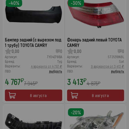
-40%
-30%
Бампер задний (с вырезом под
Фонарь задний левый TOYOTA
1 трубу) TOYOTA CAMRY
CAMRY
0,00
0
0,00
0
Артикул:
TY04278BA
Артикул:
ST21219N8L
Бренд:
Tyg
Бренд:
Sat
Варианты:
Варианты:
4 варианта от 4 797 ₽
9 вариантов от 3 413 ₽
ПВЗ:
выбрать
ПВЗ:
выбрать
4 767
3 413
₽
₽
7 945
4 875
₽
₽
8 августа
8 августа
-20%