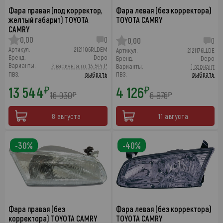
Фара правая (под корректор,
Фара левая (без корректора)
желтый габарит) TOYOTA
TOYOTA CAMRY
CAMRY
0,00
0
0,00
0
Артикул:
21211Q6RLDEM
Артикул:
2121176LLDE
Бренд:
Depo
Бренд:
Depo
Варианты:
2 варианта от 13 544 ₽
Варианты:
1 вариант
ПВЗ:
выбрать
ПВЗ:
выбрать
13 544
4 126
₽
₽
16 930
6 876
₽
₽
8 августа
11 августа
-30%
-40%
Фара правая (без
Фара левая (без корректора)
корректора) TOYOTA CAMRY
TOYOTA CAMRY