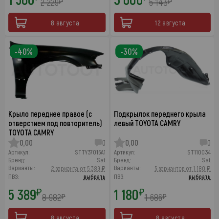
2 229
5 143
₽
₽
8 августа
12 августа
-40%
-30%
Крыло переднее правое (с
Подкрылок переднего крыла
отверстием под повторитель)
левый TOYOTA CAMRY
TOYOTA CAMRY
0,00
0
0,00
0
Артикул:
STTY37016A1
Артикул:
ST110034
Бренд:
Sat
Бренд:
Sat
Варианты:
Варианты:
2 варианта от 5 389 ₽
5 вариантов от 1 180 ₽
ПВЗ:
выбрать
ПВЗ:
выбрать
5 389
1 180
₽
₽
8 982
1 686
₽
₽
8 августа
8 августа