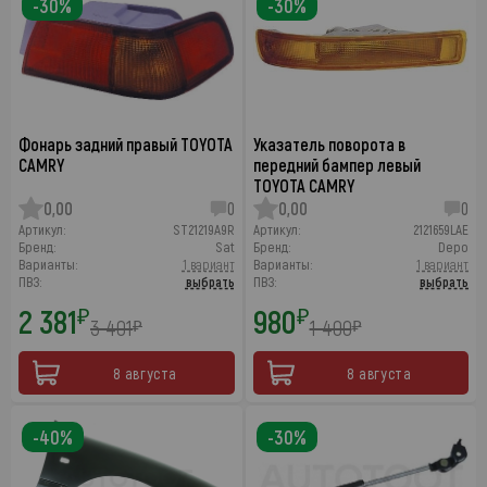
-30%
-30%
Фонарь задний правый TOYOTA
Указатель поворота в
CAMRY
передний бампер левый
TOYOTA CAMRY
0,00
0
0,00
0
Артикул:
ST21219A9R
Артикул:
2121659LAE
Бренд:
Sat
Бренд:
Depo
Варианты:
1 вариант
Варианты:
1 вариант
ПВЗ:
выбрать
ПВЗ:
выбрать
2 381
980
₽
₽
3 401
1 400
₽
₽
8 августа
8 августа
-40%
-30%