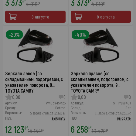
3 373
3 373
₽
₽
4 819
4 819
₽
₽
8 августа
8 августа
-20%
-40%
Зеркало левое (со
Зеркало правое (со
складыванием, подогревом, с
складыванием, подогревом, с
указателем поворота, 9…
указателем поворота, 9…
TOYOTA CAMRY
TOYOTA CAMRY
0,00
0
0,00
0
Артикул:
PMG3945M23
Артикул:
STTYL69401
Бренд:
Patron
Бренд:
Sat
Варианты:
Варианты:
5 вариантов от 12 123 ₽
11 вариантов от 6 258 ₽
ПВЗ:
выбрать
ПВЗ:
выбрать
12 123
6 258
₽
₽
15 154
10 429
₽
₽