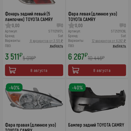
Фонарь задний левый (5
Фара левая (длинное ухо)
лампочек) TOYOTA CAMRY
TOYOTA CAMRY
0,00
0
0,00
0
Артикул:
ST1121917L
Артикул:
ST21211C6L
Бренд:
Sat
Бренд:
Sat
Варианты:
Варианты:
8 вариантов от 3 511 ₽
12 вариантов от 6 267 ₽
ПВЗ:
выбрать
ПВЗ:
выбрать
3 511
6 267
₽
₽
5 016
10 446
₽
₽
8 августа
8 августа
-40%
-40%
Фара правая (длинное ухо)
Бампер задний TOYOTA CAMRY
TOYOTA CAMRY