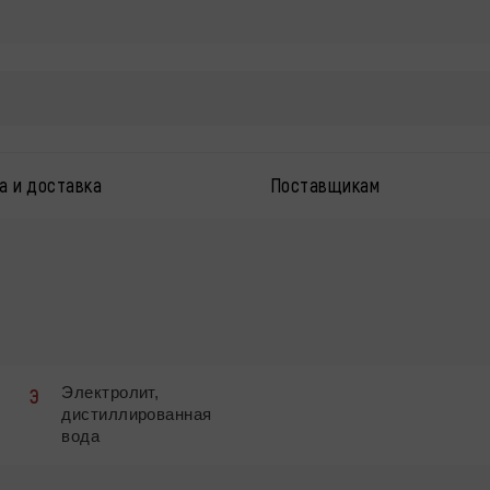
а и доставка
Поставщикам
Электролит,
Э
дистиллированная
вода