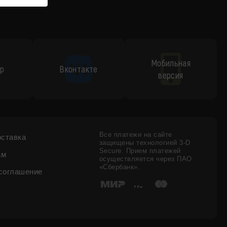
Мобильная
p
Вконтакте
версия
Все платежи на сайте
оставка
защищены технологией 3-D
Secure. Прием платежей
ам
осуществляется через ПАО
«Сбербанк».
соглашение