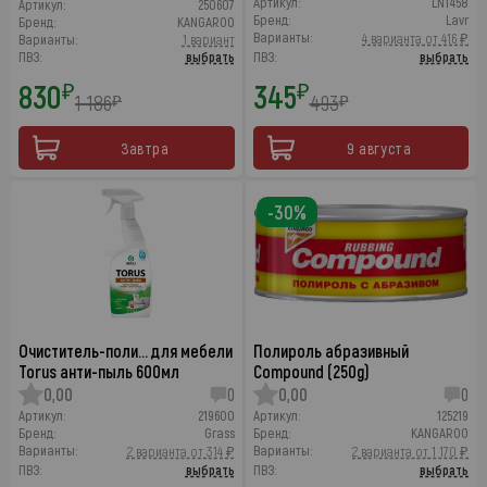
Артикул:
LN1458
Артикул:
250607
Бренд:
Lavr
Бренд:
KANGAROO
Варианты:
4 варианта от 416 ₽
Варианты:
1 вариант
ПВЗ:
выбрать
ПВЗ:
выбрать
830
345
₽
₽
1 186
493
₽
₽
Завтра
9 августа
-30%
Очиститель-поли… для мебели
Полироль абразивный
Torus анти-пыль 600мл
Compound (250g)
0,00
0
0,00
0
Артикул:
219600
Артикул:
125219
Бренд:
Grass
Бренд:
KANGAROO
Варианты:
Варианты:
2 варианта от 314 ₽
2 варианта от 1 170 ₽
ПВЗ:
выбрать
ПВЗ:
выбрать