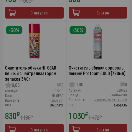
1 000
9 августа
Завтра
-30%
-30%
Очиститель обивки HI-GEAR
Очиститель обивки аэрозоль
пенный с нейтрализатором
пенный Profoam 4000 (780мл)
запахов 340г
0,00
0
0,00
0
Артикул:
320492
Артикул:
HG5200
Бренд:
KANGAROO
Бренд:
HI-GEAR
Варианты:
3 варианта от 1 070 ₽
Варианты:
1 вариант
ПВЗ:
выбрать
ПВЗ:
выбрать
830
1 030
₽
₽
1 186
1 472
₽
₽
9 августа
Завтра