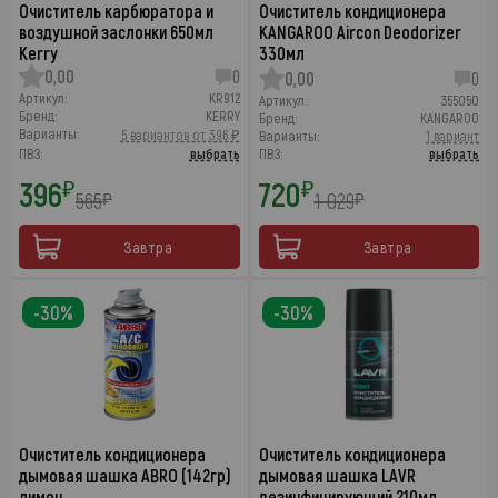
Очиститель карбюратора и
Очиститель кондиционера
воздушной заслонки 650мл
KANGAROO Aircon Deodorizer
Kerry
330мл
0,00
0
0,00
0
Артикул:
KR912
Артикул:
355050
Бренд:
KERRY
Бренд:
KANGAROO
Варианты:
5 вариантов от 396 ₽
Варианты:
1 вариант
ПВЗ:
выбрать
ПВЗ:
выбрать
396
720
₽
₽
565
1 029
₽
₽
Завтра
Завтра
-30%
-30%
Очиститель кондиционера
Очиститель кондиционера
дымовая шашка ABRO (142гр)
дымовая шашка LAVR
лимон
дезинфицирующий 210мл