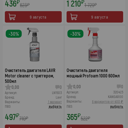
436
1 210
₽
₽
623
1 729
₽
₽
9 августа
9 августа
-30%
-30%
Очиститель двигателя LAVR
Очиститель двигателя
Motor cleaner с триггером,
мощный Profoam 1000 600мл
500мл
0,00
0
0,00
0
Артикул:
320423
Артикул:
LN1503
Бренд:
KANGAROO
Бренд:
Lavr
Варианты:
6 вариантов от 400 ₽
Варианты:
1 вариант
ПВЗ:
выбрать
ПВЗ:
выбрать
497
365
₽
₽
710
522
₽
₽