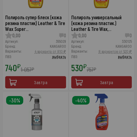
Полироль супер блеск (кожа
Полироль универсальный
резина пластик) Leather & Tire
(кожа резина пластик.)
Wax Super…
Leather & Tire Wax,…
0,00
0
0,00
0
Артикул:
355029
Артикул:
330125
Бренд:
KANGAROO
Бренд:
KANGAROO
Варианты:
Варианты:
4 варианта от 810 ₽
8 вариантов от 520 ₽
ПВЗ:
выбрать
ПВЗ:
выбрать
740
530
₽
₽
1 057
757
₽
₽
Завтра
Завтра
-30%
-40%