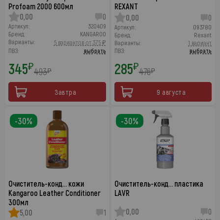
Profoam 2000 600мл
REXANT
0,00
0
0,00
0
Артикул:
320409
Артикул:
093780
Бренд:
KANGAROO
Бренд:
Rexant
Варианты:
5 вариантов от 375 ₽
Варианты:
1 вариант
ПВЗ:
выбрать
ПВЗ:
выбрать
345
285
₽
₽
493
476
₽
₽
Завтра
9 августа
-30%
-30%
Очиститель-конд… кожи
Очиститель-конд… пластика
Kangaroo Leather Conditioner
LAVR
300мл
0,00
0
5,00
1