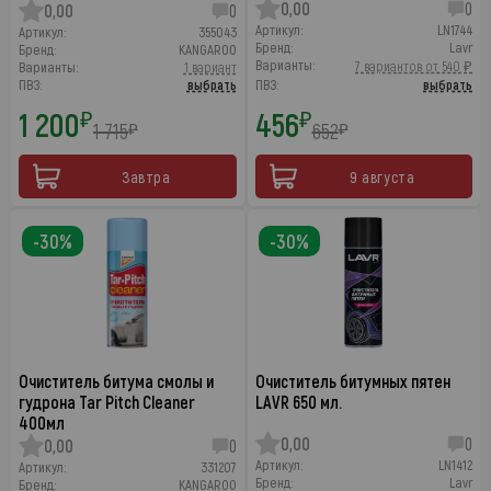
0,00
0
0,00
0
Артикул:
LN1744
Артикул:
355043
Бренд:
Lavr
Бренд:
KANGAROO
Варианты:
7 вариантов от 540 ₽
Варианты:
1 вариант
ПВЗ:
выбрать
ПВЗ:
выбрать
1 200
456
₽
₽
1 715
652
₽
₽
Завтра
9 августа
-30%
-30%
Очиститель битума смолы и
Очиститель битумных пятен
гудрона Tar Pitch Cleaner
LAVR 650 мл.
400мл
0,00
0
0,00
0
Артикул:
LN1412
Артикул:
331207
Бренд:
Lavr
Бренд:
KANGAROO