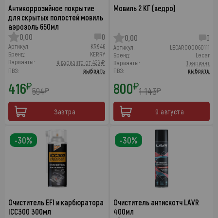
Антикоррозийное покрытие
Мовиль 2 КГ (ведро)
для скрытых полостей мовиль
аэрозоль 650мл
0,00
0
0,00
0
Артикул:
KR946
Артикул:
LECAR000060111
Бренд:
KERRY
Бренд:
Lecar
Варианты:
4 варианта от 426 ₽
Варианты:
1 вариант
ПВЗ:
выбрать
ПВЗ:
выбрать
416
800
₽
₽
594
1 143
₽
₽
Завтра
9 августа
-30%
-30%
Очиститель EFI и карбюратора
Очиститель антискотч LAVR
ICC300 300мл
400мл