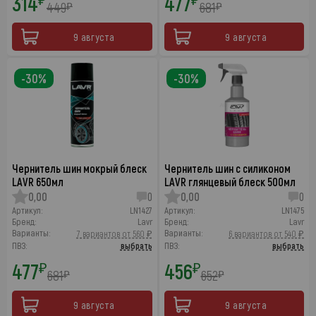
314
477
449
681
₽
₽
9 августа
9 августа
-30%
-30%
Чернитель шин мокрый блеск
Чернитель шин с силиконом
LAVR 650мл
LAVR глянцевый блеск 500мл
0,00
0
0,00
0
Артикул:
LN1427
Артикул:
LN1475
Бренд:
Lavr
Бренд:
Lavr
Варианты:
Варианты:
7 вариантов от 560 ₽
6 вариантов от 540 ₽
ПВЗ:
выбрать
ПВЗ:
выбрать
477
456
₽
₽
681
652
₽
₽
9 августа
9 августа