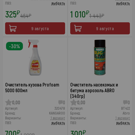
ПВЗ:
выбрать
ПВЗ:
выбрать
325
1 010
₽
₽
464
1 443
₽
₽
9 августа
9 августа
-30%
Очиститель кузова Profoam
Очиститель насекомых и
5000 600мл
битума аэрозоль ABRO
(340гр)
0,00
0
0,00
0
Артикул:
320478
Артикул:
BT422
Бренд:
KANGAROO
Бренд:
Abro
Варианты:
1 вариант
Варианты:
1 вариант
ПВЗ:
выбрать
ПВЗ:
выбрать
700
300
₽
₽
₽