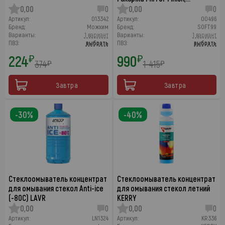
0,00
0
0,00
0
Артикул:
013342
Артикул:
00496
Бренд:
Можхим
Бренд:
SOFT99
Варианты:
1 вариант
Варианты:
1 вариант
ПВЗ:
выбрать
ПВЗ:
выбрать
224
990
₽
₽
374
1 415
₽
₽
Завтра
Завтра
-30%
-40%
Стеклоомыватель концентрат
Стеклоомыватель концентрат
для омывания стекол Anti-ice
для омывания стекол летний
(-80C) LAVR
KERRY
0,00
0
0,00
0
Артикул:
LN1324
Артикул:
KR336