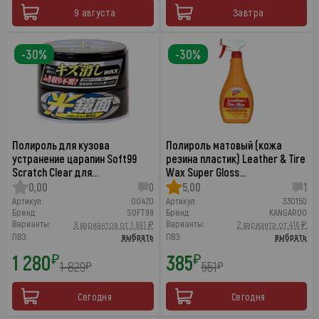
9 августа
Завтра
-30%
-30%
Полироль для кузова
Полироль матовый (кожа
устранение царапин Soft99
резина пластик) Leather & Tire
Scratch Clear для…
Wax Super Gloss…
0,00
0
5,00
1
Артикул:
00420
Артикул:
330150
Бренд:
SOFT99
Бренд:
KANGAROO
Варианты:
Варианты:
6 вариантов от 1 691 ₽
2 варианта от 416 ₽
ПВЗ:
выбрать
ПВЗ:
выбрать
1 280
385
₽
₽
1 829
551
₽
₽
Сегодня
Сегодня