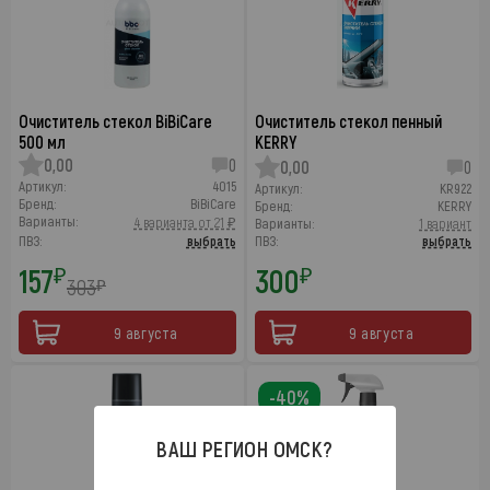
Очиститель стекол BiBiCare
Очиститель стекол пенный
500 мл
KERRY
0,00
0
0,00
0
Артикул:
4015
Артикул:
KR922
Бренд:
BiBiCare
Бренд:
KERRY
Варианты:
4 варианта от 21 ₽
Варианты:
1 вариант
ПВЗ:
выбрать
ПВЗ:
выбрать
157
300
₽
₽
303
₽
9 августа
9 августа
-40%
ВАШ РЕГИОН
ОМСК
?