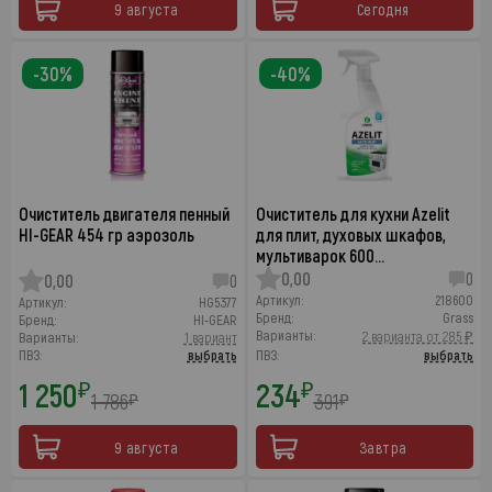
9 августа
Сегодня
-30%
-40%
Очиститель двигателя пенный
Очиститель для кухни Azelit
HI-GEAR 454 гр аэрозоль
для плит, духовых шкафов,
мультиварок 600…
0,00
0
0,00
0
Артикул:
218600
Артикул:
HG5377
Бренд:
Grass
Бренд:
HI-GEAR
Варианты:
2 варианта от 285 ₽
Варианты:
1 вариант
ПВЗ:
выбрать
ПВЗ:
выбрать
1 250
234
₽
₽
1 786
391
₽
₽
9 августа
Завтра