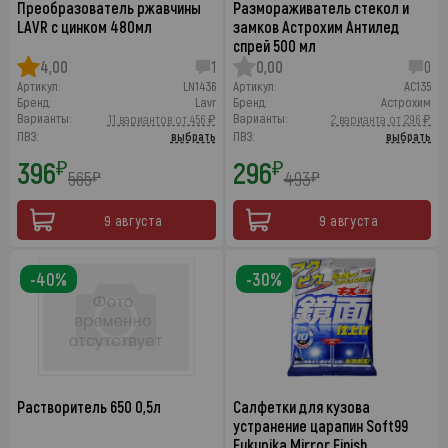
Преобразователь ржавчины
Размораживатель стекол и
LAVR с цинком 480мл
замков Астрохим Антилед
спрей 500 мл
4,00
1
0,00
0
Артикул:
LN1436
Артикул:
AC135
Бренд:
Lavr
Бренд:
Астрохим
Варианты:
Варианты:
11 вариантов от 456 ₽
2 варианта от 296 ₽
ПВЗ:
выбрать
ПВЗ:
выбрать
396
296
₽
₽
565
493
₽
₽
9 августа
9 августа
-40%
-30%
Растворитель 650 0,5л
Салфетки для кузова
устранение царапин Soft99
Fukupika Mirror Finish,…