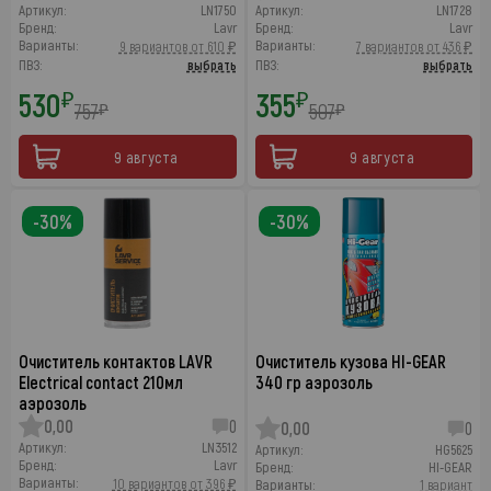
Артикул:
LN1750
Артикул:
LN1728
Бренд:
Lavr
Бренд:
Lavr
Варианты:
Варианты:
9 вариантов от 610 ₽
7 вариантов от 436 ₽
ПВЗ:
выбрать
ПВЗ:
выбрать
530
355
₽
₽
757
507
₽
₽
9 августа
9 августа
-30%
-30%
Очиститель контактов LAVR
Очиститель кузова HI-GEAR
Electrical contact 210мл
340 гр аэрозоль
аэрозоль
0,00
0
0,00
0
Артикул:
LN3512
Артикул:
HG5625
Бренд:
Lavr
Бренд:
HI-GEAR
Варианты:
10 вариантов от 396 ₽
Варианты:
1 вариант