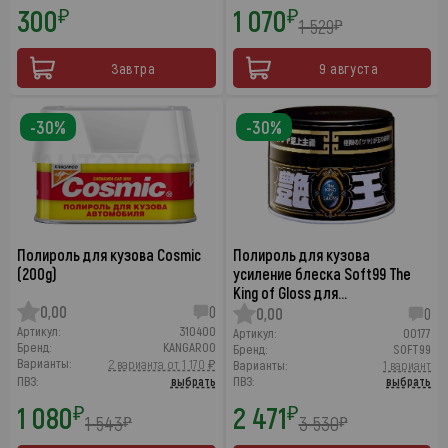
300
1 070
₽
₽
1 529
₽
Завтра
9 августа
-30%
-30%
Полироль для кузова Cosmic
Полироль для кузова
(200g)
усиление блеска Soft99 The
King of Gloss для…
0,00
0
0,00
0
Артикул:
310400
Артикул:
00177
Бренд:
KANGAROO
Бренд:
SOFT99
Варианты:
2 варианта от 1 170 ₽
Варианты:
1 вариант
ПВЗ:
выбрать
ПВЗ:
выбрать
1 080
2 471
₽
₽
1 543
3 530
₽
₽