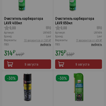
Очиститель карбюратора
Очиститель карбюратора
LAVR 400мл
LAVR 650мл
0,00
0
0,00
0
Артикул:
LN1493
Артикул:
LN1494
Бренд:
Lavr
Бренд:
Lavr
Варианты:
Варианты:
10 вариантов от 385 ₽
11 вариантов от 436 ₽
ПВЗ:
выбрать
ПВЗ:
выбрать
314
375
₽
₽
449
536
₽
₽
9 августа
9 августа
-30%
-30%