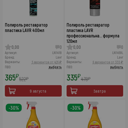
Полироль реставратор
Полироль реставратор
пластика LAVR 400мл
пластика LAVR
профессиональна… формула
120мл
0,00
0
0,00
0
Артикул:
LN1418
Артикул:
LN1459L
Бренд:
Lavr
Бренд:
Lavr
Варианты:
Варианты:
5 вариантов от 426 ₽
6 вариантов от 335 ₽
ПВЗ:
выбрать
ПВЗ:
выбрать
365
335
₽
₽
522
478
₽
₽
9 августа
Завтра
-30%
-30%