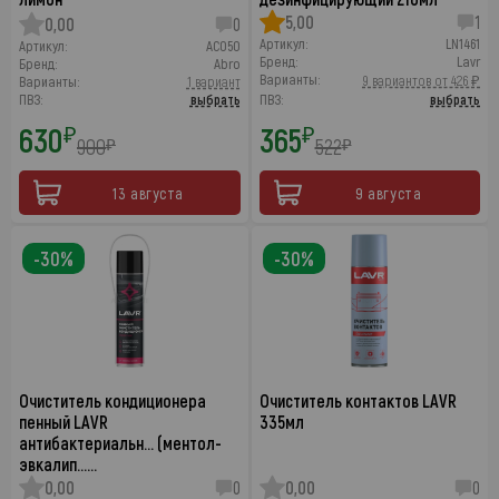
5,00
1
0,00
0
Артикул:
LN1461
Артикул:
AC050
Бренд:
Lavr
Бренд:
Abro
Варианты:
9 вариантов от 426 ₽
Варианты:
1 вариант
ПВЗ:
выбрать
ПВЗ:
выбрать
630
365
₽
₽
900
522
₽
₽
13 августа
9 августа
-30%
-30%
Очиститель кондиционера
Очиститель контактов LAVR
пенный LAVR
335мл
антибактериальн… (ментол-
эвкалип……
0,00
0
0,00
0