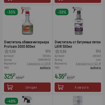
-30%
-30%
Очиститель обивки интерьера
Очиститель от битумных пятен
Profoam 3000 600мл
LAVR 500мл
0,00
0
0,00
0
Артикул:
320454
Артикул:
LN1403
Бренд:
KANGAROO
Бренд:
Lavr
Варианты:
Варианты:
4 варианта от 355 ₽
6 вариантов от 520 ₽
ПВЗ:
выбрать
ПВЗ:
выбрать
325
436
₽
₽
464
623
₽
₽
Сегодня
9 августа
-48%