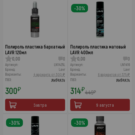
-30%
Полироль пластика бархатный
Полироль пластика матовый
LAVR 120мл
LAVR 400мл
0,00
0
0,00
0
Артикул:
LN1425L
Артикул:
LN1416
Бренд:
Lavr
Бренд:
Lavr
Варианты:
Варианты:
4 варианта от 300 ₽
6 вариантов от 375 ₽
ПВЗ:
выбрать
ПВЗ:
выбрать
300
314
₽
₽
449
₽
Завтра
9 августа
-30%
-30%