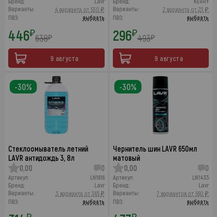
Бренд:
Lavr
Бренд:
KERRY
Варианты:
Варианты:
4 варианта от 530 ₽
2 варианта от 23 ₽
ПВЗ:
выбрать
ПВЗ:
выбрать
446
296
₽
₽
638
493
₽
₽
9 августа
9 августа
-30%
-30%
Стеклоомыватель летний
Чернитель шин LAVR 650мл
LAVR антидождь 3, 8л
матовый
0,00
0
0,00
0
Артикул:
LN1616
Артикул:
LN1433
Бренд:
Lavr
Бренд:
Lavr
Варианты:
Варианты:
3 варианта от 365 ₽
7 вариантов от 560 ₽
ПВЗ:
выбрать
ПВЗ:
выбрать
₽
₽