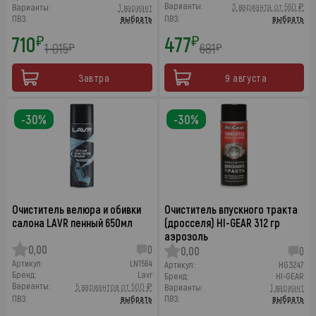
Варианты:
3 варианта от 560 ₽
Варианты:
1 вариант
ПВЗ:
выбрать
ПВЗ:
выбрать
710
477
₽
₽
1 015
681
₽
₽
Завтра
9 августа
-30%
-30%
Очиститель велюра и обивки
Очиститель впускного тракта
салона LAVR пенный 650мл
(дросселя) HI-GEAR 312 гр
аэрозоль
0,00
0
0,00
0
Артикул:
LN1564
Артикул:
HG3247
Бренд:
Lavr
Бренд:
HI-GEAR
Варианты:
5 вариантов от 500 ₽
Варианты:
1 вариант
ПВЗ:
выбрать
ПВЗ:
выбрать