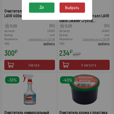
Да
Выбрать
Очиститель стекол Пенный
Очиститель стекол
LAVR 400мл
универсальный Кристалл LAVR
Glass Cleaner Crystal,…
0,00
0
0,00
0
Артикул:
LN1621
Артикул:
LN1601
Бренд:
Lavr
Бренд:
Lavr
Варианты:
Варианты:
4 варианта от 300 ₽
6 вариантов от 285 ₽
ПВЗ:
выбрать
ПВЗ:
выбрать
300
234
₽
₽
391
₽
Завтра
9 августа
-30%
-40%
Очиститель универсальный
Очиститель хрома с пластика