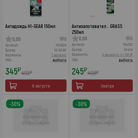
Антидождь HI-GEAR 150мл
Антизапотевател… GRASS
250мл
0,00
0
0,00
0
Артикул:
154250
Артикул:
HG5624
Бренд:
Grass
Бренд:
HI-GEAR
Варианты:
4 варианта от 245 ₽
Варианты:
1 вариант
ПВЗ:
выбрать
ПВЗ:
выбрать
345
245
₽
₽
493
408
₽
₽
9 августа
Завтра
-30%
-30%