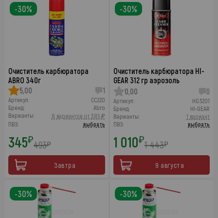
-30%
-30%
Очиститель карбюратора
Очиститель карбюратора HI-
ABRO 340г
GEAR 312 гр аэрозоль
5,00
1
0,00
0
Артикул:
CC220
Артикул:
HG3201
Бренд:
Abro
Бренд:
HI-GEAR
Варианты:
8 вариантов от 385 ₽
Варианты:
1 вариант
ПВЗ:
выбрать
ПВЗ:
выбрать
345
1 010
₽
₽
493
1 443
₽
₽
Завтра
9 августа
-30%
-30%