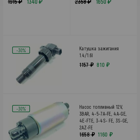
1915 ₽
1340 ₽
2358 ₽
1650 ₽
Катушка зажигания
-30%
1.4/1.6l
1157 ₽
810 ₽
Насос топливный 12V,
-30%
3BAR, 4-5-7A-FE, 4A-GE,
4E-FTE, 3-4S- FE, 3S-GE,
2AZ-FE
1658 ₽
1160 ₽