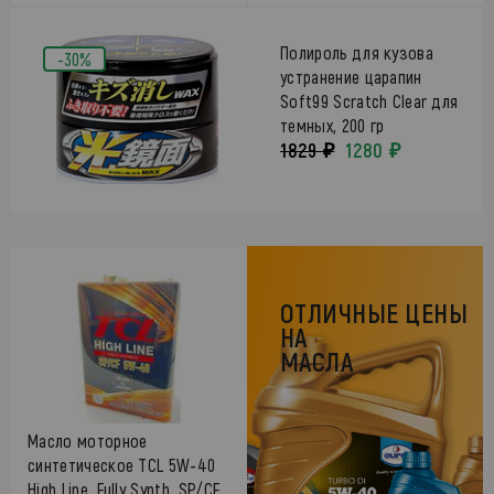
Полироль для кузова
-30%
устранение царапин
Soft99 Scratch Clear для
темных, 200 гр
1829 ₽
1280 ₽
ОТЛИЧНЫЕ ЦЕНЫ
НА
МАСЛА
Масло моторное
синтетическое TCL 5W-40
High Line, Fully Synth, SP/CF,