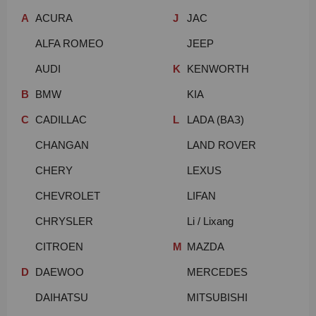
A
ACURA
J
JAC
ALFA ROMEO
JEEP
AUDI
K
KENWORTH
B
BMW
KIA
C
CADILLAC
L
LADA (ВАЗ)
CHANGAN
LAND ROVER
CHERY
LEXUS
CHEVROLET
LIFAN
CHRYSLER
Li / Lixang
CITROEN
M
MAZDA
D
DAEWOO
MERCEDES
DAIHATSU
MITSUBISHI