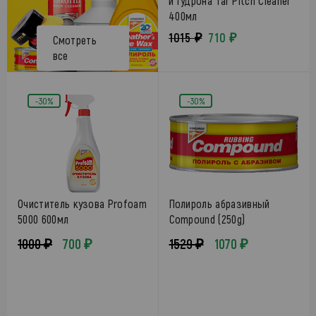
и гудрона Tar Pitch Cleaner
400мл
1015 ₽
710 ₽
Смотреть
все
-30%
-30%
Очиститель кузова Profoam
Полироль абразивный
5000 600мл
Compound (250g)
1000 ₽
700 ₽
1529 ₽
1070 ₽