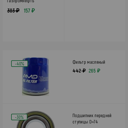
Газпромнефть
303 ₽
157 ₽
Фильтр масляный
-40%
442 ₽
265 ₽
Подшипник передней
-30%
ступицы D=74