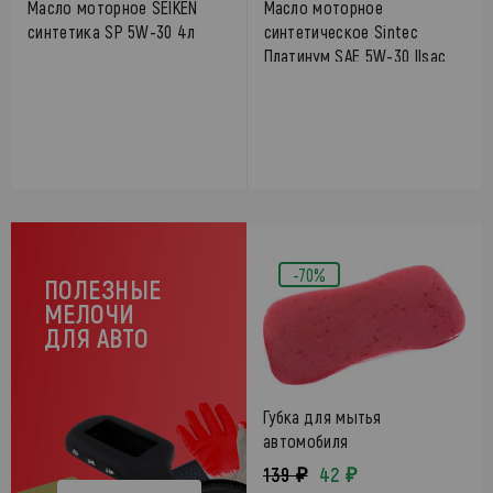
Масло моторное SEIKEN
Масло моторное
синтетика SP 5W-30 4л
синтетическое Sintec
Платинум SAE 5W-30 Ilsac
gf-5. Api sn
-70%
ПОЛЕЗНЫЕ
МЕЛОЧИ
ДЛЯ АВТО
Губка для мытья
автомобиля
139 ₽
42 ₽