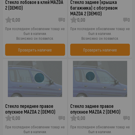
Стекло лобовое в клей MAZDA
Стекло заднее (крышка
2 (DEMIO)
багажника) с обогревом
MAZDA 2 (DEMIO)
0,00
0
0,00
0
При последнем обновлении товар не
При последнем обновлении товар не
был в наличии.
был в наличии.
Возможно он появился.
Возможно он появился.
Проверить наличие
Проверить наличие
Стекло переднее правое
Стекло заднее правое
опускное MAZDA 2 (DEMIO)
опускное MAZDA 2 (DEMIO)
0,00
0
0,00
0
При последнем обновлении товар не
При последнем обновлении товар не
был в наличии.
был в наличии.