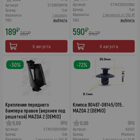
Артикул:
STMZ52000BA2
Артикул:
STD651561Y1A
Бренд:
Sat
Бренд:
Sat
Варианты:
2 варианта от 590 ₽
Варианты:
1 вариант
ПВЗ:
выбрать
ПВЗ:
выбрать
189
590
₽
₽
363
843
₽
₽
9 августа
9 августа
-30%
-72%
Крепление переднего
Клипса 90467-08145/015…
бампера правое (верхнее под
MAZDA 2 (DEMIO)
решеткой) MAZDA 2 (DEMIO)
0,00
0
0,00
0
Артикул:
STMZ52000BA1
Артикул:
KJ007
Бренд:
Sat
Бренд:
Masuma
Варианты:
Варианты:
2 варианта от 590 ₽
5 вариантов от 20 ₽