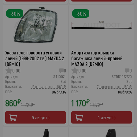
-30%
-30%
Указатель поворота угловой
Амортизатор крышки
левый (1999-2002 г.в.) MAZDA 2
багажника левый=правый
(DEMIO)
MAZDA 2 (DEMIO)
0,00
0
0,00
0
Артикул:
ST1002L
Артикул:
STDD1062620
Бренд:
Sat
Бренд:
Sat
Варианты:
Варианты:
12 вариантов от 860 ₽
7 вариантов от 1 170 ₽
ПВЗ:
выбрать
ПВЗ:
выбрать
860
1 170
₽
₽
1 229
1 672
₽
₽
9 августа
9 августа