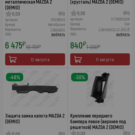
металлическая MAZDA 2
(хрусталь) MAZDA 2 (DEMIO)
(DEMIO)
0,00
0
0,00
0
Артикул:
ST2162022CR
Артикул:
111038012
Бренд:
Sat
Бренд:
Автоброня
Варианты:
2 варианта от 840 ₽
Варианты:
1 вариант
ПВЗ:
выбрать
ПВЗ:
выбрать
6 475
840
₽
₽
10 791
1 200
₽
₽
12 августа
11 августа
-48%
-30%
Защита замка капота MAZDA 2
Крепление переднего
(DEMIO)
бампера левое (верхнее под
решеткой) MAZDA 2 (DEMIO)
0,00
0
0,00
0