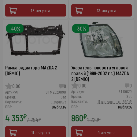
13 августа
13 августа
-40%
-30%
Рамка радиатора MAZDA 2
Указатель поворота угловой
(DEMIO)
правый (1999-2002 г.в.) MAZDA
2 (DEMIO)
0,00
0
0,00
0
Артикул:
ST1002R
Артикул:
STMZ520090
Бренд:
Sat
Бренд:
Sat
Варианты:
11 вариантов от 860 ₽
Варианты:
1 вариант
ПВЗ:
выбрать
ПВЗ:
выбрать
4 353
860
₽
₽
7 254
1 229
₽
₽
11 августа
9 августа