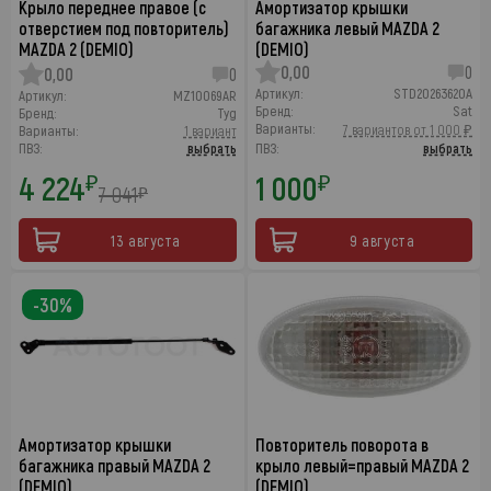
Крыло переднее правое (с
Амортизатор крышки
отверстием под повторитель)
багажника левый MAZDA 2
MAZDA 2 (DEMIO)
(DEMIO)
0,00
0
0,00
0
Артикул:
STD20263620A
Артикул:
MZ10069AR
Бренд:
Sat
Бренд:
Tyg
Варианты:
7 вариантов от 1 000 ₽
Варианты:
1 вариант
ПВЗ:
выбрать
ПВЗ:
выбрать
4 224
1 000
₽
₽
7 041
₽
13 августа
9 августа
-30%
Амортизатор крышки
Повторитель поворота в
багажника правый MAZDA 2
крыло левый=правый MAZDA 2
(DEMIO)
(DEMIO)