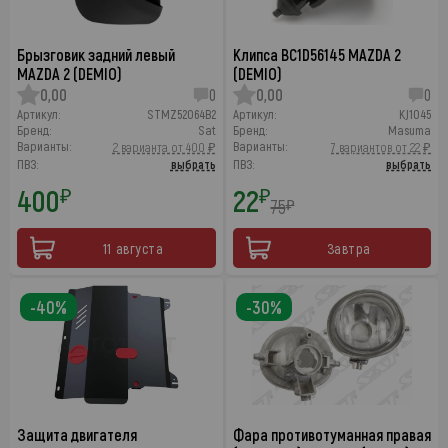
Брызговик задний левый
Клипса BC1D56145 MAZDA 2
MAZDA 2 (DEMIO)
(DEMIO)
0,00
0
0,00
0
Артикул:
STMZ52064B2
Артикул:
KJ1045
Бренд:
Sat
Бренд:
Masuma
Варианты:
Варианты:
2 варианта от 400 ₽
7 вариантов от 22 ₽
ПВЗ:
выбрать
ПВЗ:
выбрать
400
22
₽
₽
75
₽
11 августа
Завтра
-40%
-30%
Защита двигателя
Фара противотуманная правая