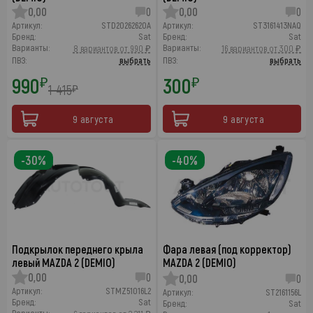
0,00
0
0,00
0
Артикул:
STD20262620A
Артикул:
ST3161413NAQ
Бренд:
Sat
Бренд:
Sat
Варианты:
Варианты:
8 вариантов от 990 ₽
16 вариантов от 300 ₽
ПВЗ:
выбрать
ПВЗ:
выбрать
990
300
₽
₽
1 415
₽
9 августа
9 августа
-30%
-40%
Подкрылок переднего крыла
Фара левая (под корректор)
левый MAZDA 2 (DEMIO)
MAZDA 2 (DEMIO)
0,00
0
0,00
0
Артикул:
STMZ51016L2
Артикул:
ST2161156L
Бренд:
Sat
Бренд:
Sat