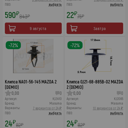
ПВЗ:
выбрать
ПВЗ:
выбрать
590
22
₽
₽
843
75
₽
₽
9 августа
Завтра
-72%
-72%
Клипса NA01-56-145 MAZDA 2
Клипса GJ21-68-885B-02 MAZDA
(DEMIO)
2 (DEMIO)
0,00
0
0,00
0
Артикул:
KJ2410
Артикул:
KJ2065
Бренд:
Masuma
Бренд:
Masuma
Варианты:
Варианты:
7 вариантов от 24 ₽
10 вариантов от 24 ₽
ПВЗ:
выбрать
ПВЗ:
выбрать
24
24
₽
₽
82
82
₽
₽