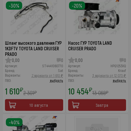
-30%
-20%
Шланг высокого давления ГУР
Насос ГУР TOYOTA LAND
1KDFTV TOYOTA LAND CRUISER
CRUISER PRADO
PRADO
0,00
0
0,00
0
Артикул:
ST4441060770
Артикул:
HPQ1253XQ
Бренд:
Sat
Бренд:
Krauf
Варианты:
Варианты:
2 варианта от 1 610 ₽
3 варианта от 12 073 ₽
ПВЗ:
выбрать
ПВЗ:
выбрать
1 610
10 454
₽
₽
2 301
13 068
₽
₽
10 августа
Завтра
-40%