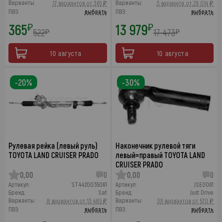
Варианты:
Варианты:
17 вариантов от 365 ₽
3 варианта от 29 014 ₽
ПВЗ:
выбрать
ПВЗ:
выбрать
365
13 979
₽
₽
522
17 473
₽
₽
10 августа
10 августа
-20%
-30%
Рулевая рейка (левый руль)
Наконечник рулевой тяги
TOYOTA LAND CRUISER PRADO
левый=правый TOYOTA LAND
CRUISER PRADO
0,00
0
0,00
0
Артикул:
ST4420035061
Артикул:
JSE0061
Бренд:
Sat
Бренд:
Just Drive
Варианты:
Варианты:
8 вариантов от 13 485 ₽
39 вариантов от 570 ₽
ПВЗ:
выбрать
ПВЗ:
выбрать