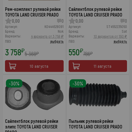
Рем-комплект рулевой рейки
Сайлентблок рулевой рейки
TOYOTA LAND CRUISER PRADO
TOYOTA LAND CRUISER PRADO
0,00
0
0,00
0
Артикул:
K0444528091
Артикул:
ST4552235050
Бренд:
Nok
Бренд:
Sat
Варианты:
Варианты:
4 варианта от 3 758 ₽
10 вариантов от 550 ₽
ПВЗ:
выбрать
ПВЗ:
выбрать
3 758
550
₽
₽
5 368
786
₽
₽
10 августа
11 августа
-30%
-30%
Сайлентблок рулевой рейки
Пыльник рулевой рейки
элипс TOYOTA LAND CRUISER
TOYOTA LAND CRUISER PRADO