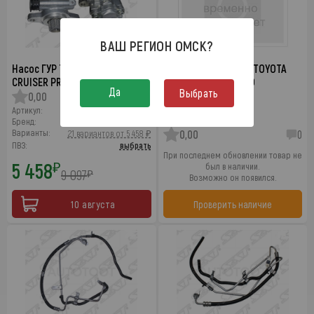
ВАШ РЕГИОН
ОМСК
?
Насос ГУР TOYOTA LAND
Сальник насоса ГУР TOYOTA
CRUISER PRADO
LAND CRUISER PRADO
Да
Выбрать
0,00
0
Артикул:
STVP10
Бренд:
Sat
Варианты:
21 вариантов от 5 458 ₽
0,00
0
ПВЗ:
выбрать
При последнем обновлении товар не
5 458
₽
был в наличии.
9 097
₽
Возможно он появился.
10 августа
Проверить наличие