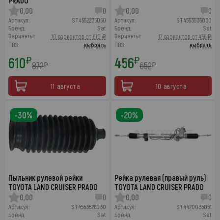
PRADO
0,00
0
0,00
0
Артикул:
ST4552235060
Артикул:
ST4553535030
Бренд:
Sat
Бренд:
Sat
Варианты:
Варианты:
10 вариантов от 610 ₽
17 вариантов от 456 ₽
ПВЗ:
выбрать
ПВЗ:
выбрать
610
456
₽
₽
872
652
₽
₽
11 августа
10 августа
-30%
-20%
Пыльник рулевой рейки
Рейка рулевая (правый руль)
TOYOTA LAND CRUISER PRADO
TOYOTA LAND CRUISER PRADO
0,00
0
0,00
0
Артикул:
ST4553526030
Артикул:
ST4420035051
Бренд:
Sat
Бренд:
Sat