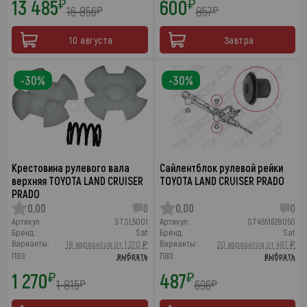
13 485
600
₽
₽
16 856
857
₽
₽
10 августа
Завтра
-30%
-30%
Крестовина рулевого вала
Сайлентблок рулевой рейки
верхняя TOYOTA LAND CRUISER
TOYOTA LAND CRUISER PRADO
PRADO
0,00
0
0,00
0
Артикул:
STSL5001
Артикул:
ST4551628050
Бренд:
Sat
Бренд:
Sat
Варианты:
Варианты:
18 вариантов от 1 270 ₽
20 вариантов от 487 ₽
ПВЗ:
выбрать
ПВЗ:
выбрать
1 270
487
₽
₽
1 815
696
₽
₽