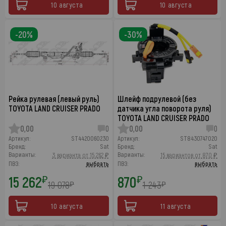
10 августа
10 августа
-20%
-30%
Рейка рулевая (левый руль)
Шлейф подрулевой (без
TOYOTA LAND CRUISER PRADO
датчика угла поворота руля)
TOYOTA LAND CRUISER PRADO
0,00
0
0,00
0
Артикул:
ST4420060230
Артикул:
ST8430747020
Бренд:
Sat
Бренд:
Sat
Варианты:
Варианты:
3 варианта от 15 262 ₽
15 вариантов от 870 ₽
ПВЗ:
выбрать
ПВЗ:
выбрать
15 262
870
₽
₽
19 078
1 243
₽
₽
10 августа
11 августа