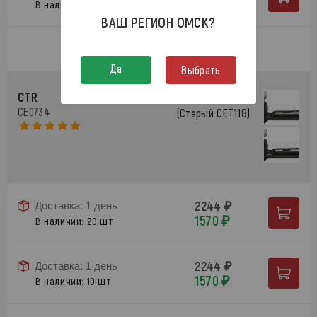
1420 ₽
В наличии: 2 шт
ВАШ РЕГИОН
ОМСК
?
Еще предложения
(2)
Да
Выбрать
CTR
Наконечник рулевой SE3841
CE0734
(Старый CET118)
2244 ₽
Доставка: 1 день
1570 ₽
В наличии: 20 шт
2244 ₽
Доставка: 1 день
1570 ₽
В наличии: 10 шт