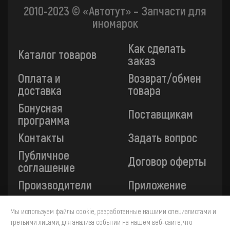
2010-2023 © «Автотут» – Запчасти для
иномарок
Как сделать
Каталог товаров
заказ
Оплата и
Возврат/обмен
доставка
товара
Бонусная
Поставщикам
программа
Контакты
Задать вопрос
Публичное
Договор оферты
соглашение
Производители
Приложение
Мы используем файлы cookie, разработанные нашими специалистами и
Все платежи на сайте защищены технологией 3-D
третьими лицами, для анализа событий на нашем веб-сайте, что
Secure. Прием платежей осуществляется через ПАО