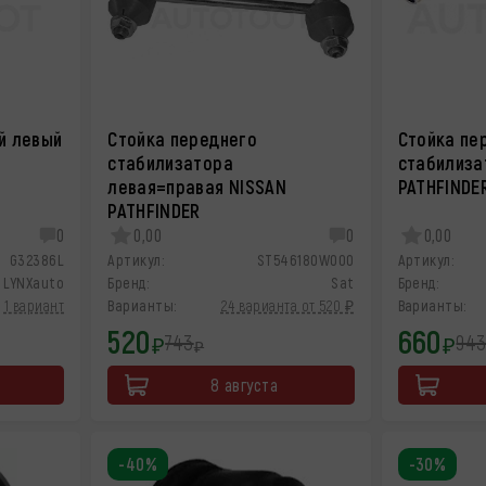
й левый
Стойка переднего
Стойка пе
стабилизатора
стабилиза
левая=правая NISSAN
PATHFINDE
PATHFINDER
0
0,00
0
0,00
G32386L
Артикул:
ST546180W000
Артикул:
LYNXauto
Бренд:
Sat
Бренд:
1 вариант
Варианты:
24 варианта от 520 ₽
Варианты:
520
660
743
94
₽
₽
₽
8 августа
-40%
-30%