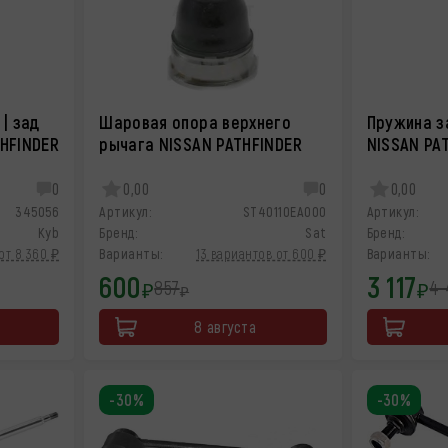
 | зад
Шаровая опора верхнего
Пружина з
THFINDER
рычага NISSAN PATHFINDER
NISSAN PA
0
0,00
0
0,00
345056
Артикул:
ST40110EA000
Артикул:
Kyb
Бренд:
Sat
Бренд:
от 8 360 ₽
Варианты:
13 вариантов от 600 ₽
Варианты:
600
3 117
857
4 
₽
₽
₽
8 августа
-30%
-30%