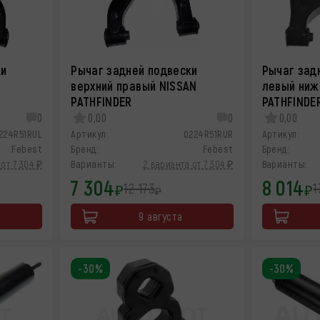
ки
Рычаг задней подвески
Рычаг зад
N
верхний правый NISSAN
левый ниж
PATHFINDER
PATHFINDE
0
0,00
0
0,00
224R51RUL
Артикул:
0224R51RUR
Артикул:
Febest
Бренд:
Febest
Бренд:
от 7 304 ₽
Варианты:
2 варианта от 7 304 ₽
Варианты:
7 304
8 014
12 173
1
₽
₽
₽
9 августа
-30%
-30%