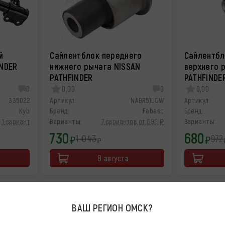
й
Сайлентблок переднего
Сайлентбл
INDER
нижнего рычага NISSAN
верхнего 
PATHFINDER
PATHFINDE
0
0,00
0
0,00
335022
Артикул:
NABR51LOW
Артикул:
Kyb
Бренд:
Febest
Бренд:
1 вариант
Варианты:
7 вариантов от 690 ₽
Варианты:
730
680
1 043
972
₽
₽
₽
8 августа
-48%
-40%
ВАШ РЕГИОН
ОМСК
?