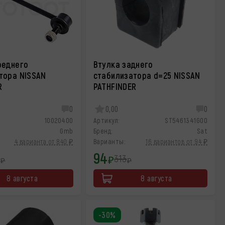
реднего
Втулка заднего
тора NISSAN
стабилизатора d=25 NISSAN
R
PATHFINDER
0
0,00
0
10020400
Артикул:
ST5461341G00
Gmb
Бренд:
Sat
4 варианта от 840 ₽
Варианты:
16 вариантов от 94 ₽
94
3
313
₽
₽
₽
8 августа
8 августа
-30%