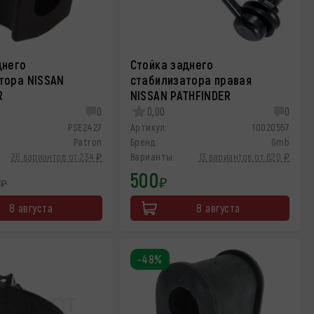
днего
Стойка заднего
тора NISSAN
стабилизатора правая
R
NISSAN PATHFINDER
0
0,00
0
PSE2427
Артикул:
10020557
Patron
Бренд:
Gmb
26 вариантов от 234 ₽
Варианты:
13 вариантов от 620 ₽
500
8
₽
₽
8 августа
8 августа
-48%