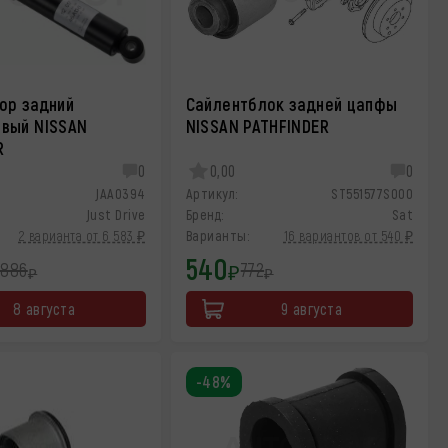
ор задний
Сайлентблок задней цапфы
вый NISSAN
NISSAN PATHFINDER
R
0
0,00
0
JAA0394
Артикул:
ST551577S000
Just Drive
Бренд:
Sat
2 варианта от 6 583 ₽
Варианты:
16 вариантов от 540 ₽
540
 886
772
₽
₽
₽
8 августа
9 августа
-48%