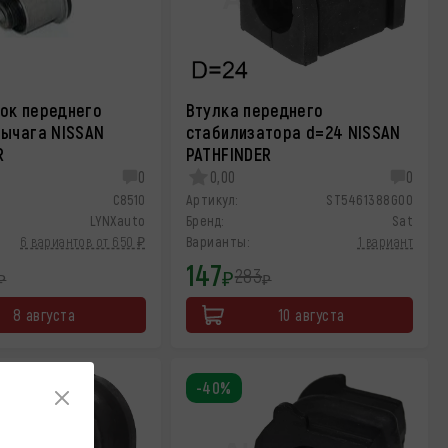
ок переднего
Втулка переднего
рычага NISSAN
стабилизатора d=24 NISSAN
R
PATHFINDER
0
0,00
0
C8510
Артикул:
ST5461388G00
LYNXauto
Бренд:
Sat
6 вариантов от 650 ₽
Варианты:
1 вариант
147
283
₽
₽
₽
8 августа
10 августа
-40%