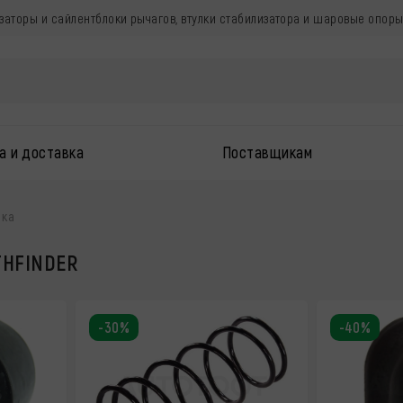
изаторы и сайлентблоки рычагов, втулки стабилизатора и шаровые опор
а и доставка
Поставщикам
ска
THFINDER
-30%
-40%