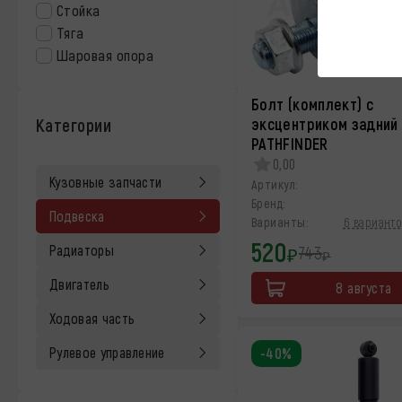
Стойка
Тяга
Шаровая опора
Болт (комплект) с
Категории
эксцентриком задний
PATHFINDER
0,00
Кузовные запчасти
Артикул:
Бренд:
Подвеска
Варианты:
6 варианто
520
743
Радиаторы
₽
₽
Двигатель
8 августа
Ходовая часть
Рулевое управление
-40%