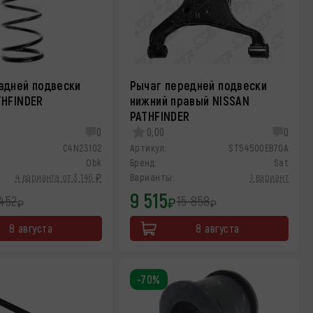
адней подвески
Рычаг передней подвески
THFINDER
нижний правый NISSAN
PATHFINDER
0
0,00
0
C4N23102
Артикул:
ST54500EB70A
Obk
Бренд:
Sat
4 варианта от 3 146 ₽
Варианты:
1 вариант
9 515
452
15 858
₽
₽
₽
8 августа
8 августа
-70%