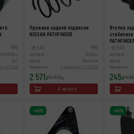
него
Пружина задней подвески
Втулка за
N
NISSAN PATHFINDER
стабилиза
PATHFINDE
0
0,00
0
0,00
094801002
Артикул:
CS2002
Артикул:
Sat
Бренд:
Masuma
Бренд:
ов от 39 ₽
Варианты:
4 варианта от 2 281 ₽
Варианты:
2 571
245
3 673
40
₽
₽
₽
8 августа
-40%
-40%