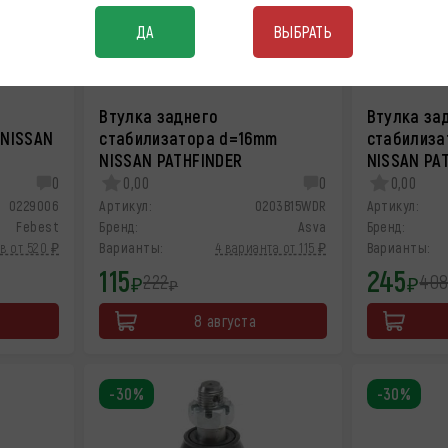
ДА
ВЫБРАТЬ
Втулка заднего
Втулка за
 NISSAN
стабилизатора d=16mm
стабилиза
NISSAN PATHFINDER
NISSAN PA
0
0,00
0
0,00
0229006
Артикул:
0203B15WDR
Артикул:
Febest
Бренд:
Asva
Бренд:
в от 520 ₽
Варианты:
4 варианта от 115 ₽
Варианты:
115
245
222
40
₽
₽
₽
8 августа
-30%
-30%