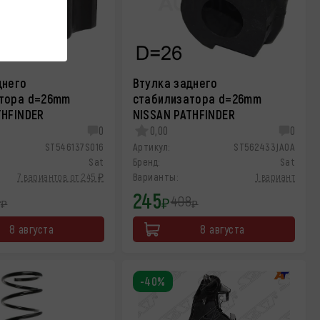
днего
Втулка заднего
тора d=26mm
стабилизатора d=26mm
THFINDER
NISSAN PATHFINDER
0
0,00
0
ST546137S016
Артикул:
ST562433JA0A
Sat
Бренд:
Sat
7 вариантов от 245 ₽
Варианты:
1 вариант
245
8
408
₽
₽
₽
8 августа
8 августа
-40%