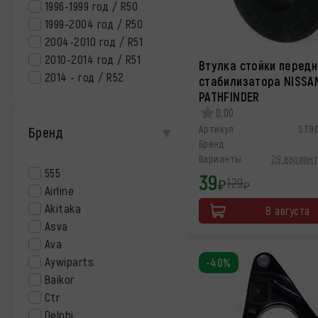
1996-1999 год / R50
1999-2004 год / R50
2004-2010 год / R51
2010-2014 год / R51
Втулка стойки перед
2014 - год / R52
стабилизатора NISSA
PATHFINDER
0,00
Артикул:
ST9
Бренд
Бренд:
Варианты:
29 вариант
555
39
129
₽
₽
Airline
Akitaka
8 августа
Asva
Ava
Aywiparts
-40%
Baikor
Ctr
Delphi