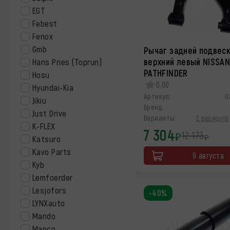
EGT
Febest
Fenox
Gmb
Рычаг задней подвес
верхний левый NISSA
Hans Pries (Toprun)
PATHFINDER
Hosu
0,00
Hyundai-Kia
Артикул:
0
Jikiu
Бренд:
Just Drive
Варианты:
2 варианта 
K-FLEX
7 304
12 173
₽
₽
Katsuro
Kavo Parts
9 августа
Kyb
Lemfoerder
Lesjofors
-40%
LYNXauto
Mando
Mapco