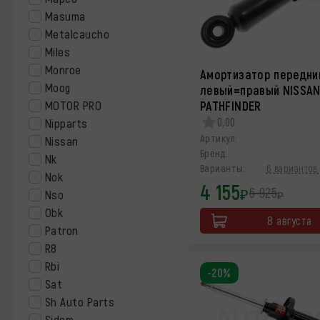
Masuma
Metalcaucho
Miles
Monroe
Амортизатор передни
Moog
левый=правый NISSA
MOTOR PRO
PATHFINDER
0,00
Nipparts
Артикул:
Nissan
Бренд:
Nk
Варианты:
6 вариантов 
Nok
4 155
6 925
₽
Nso
₽
Obk
8 августа
Patron
R8
Rbi
-20%
Sat
Sh Auto Parts
Sidem