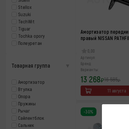
Stellox
Suzuki
TechWit
Tiguar
Амортизатор передни
Tochka opory
правый NISSAN PATHF
Полеуретан
0,00
Артикул:
Бренд:
Товарная группа
Варианты:
13 268
16 585
₽
₽
Амортизатор
Втулка
11 августа
Опора
Пружины
Рычаг
-30%
Сайлентблок
Сальник