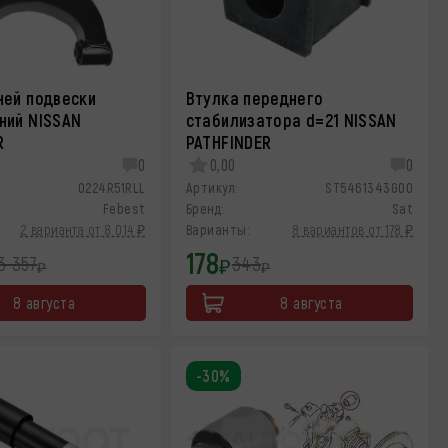
ней подвески
Втулка переднего
ний NISSAN
стабилизатора d=21 NISSAN
R
PATHFINDER
0
0,00
0
0224R51RLL
Артикул:
ST5461343G00
Febest
Бренд:
Sat
2 варианта от 8 014 ₽
Варианты:
8 вариантов от 178 ₽
178
3 357
343
₽
₽
₽
8 августа
8 августа
-30%