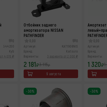
й
Отбойник заднего
Амортизат
N
амортизатора NISSAN
левый=пра
PATHFINDER
PATHFINDE
0
0,00
0
0,00
344200
Артикул:
KAT1908NIS
Артикул:
Kyb
Бренд:
Katsuro
Бренд:
от 4 076 ₽
Варианты:
3 варианта от 2 000 ₽
Варианты:
2 181
1 320
3 115
1
₽
₽
₽
9 августа
-30%
-30%