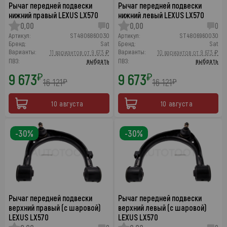
Рычаг передней подвески
Рычаг передней подвески
нижний правый LEXUS LX570
нижний левый LEXUS LX570
0,00
0
0,00
0
Артикул:
ST4806860030
Артикул:
ST4806960030
Бренд:
Sat
Бренд:
Sat
Варианты:
Варианты:
11 вариантов от 9 673 ₽
10 вариантов от 9 673 ₽
ПВЗ:
выбрать
ПВЗ:
выбрать
9 673
9 673
₽
₽
16 121
16 121
₽
₽
10 августа
10 августа
-30%
-30%
Рычаг передней подвески
Рычаг передней подвески
верхний правый (с шаровой)
верхний левый (с шаровой)
LEXUS LX570
LEXUS LX570