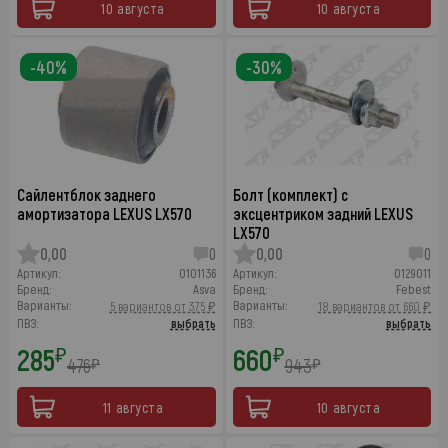
10 августа
10 августа
-40%
-30%
Сайлентблок заднего
Болт (комплект) с
амортизатора LEXUS LX570
эксцентриком задний LEXUS
LX570
0,00
0
0,00
0
Артикул:
0101136
Артикул:
0129011
Бренд:
Asva
Бренд:
Febest
Варианты:
Варианты:
5 вариантов от 375 ₽
18 вариантов от 660 ₽
ПВЗ:
выбрать
ПВЗ:
выбрать
285
660
₽
₽
476
943
₽
₽
11 августа
10 августа