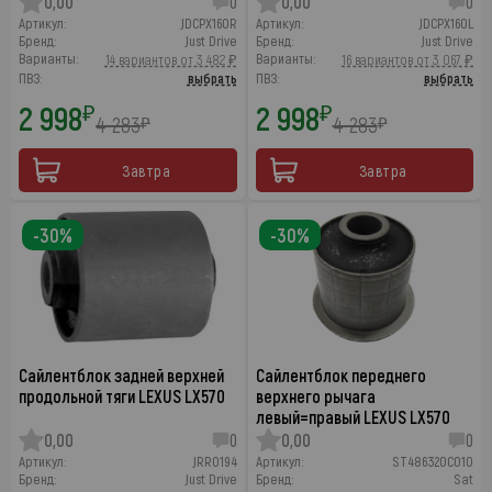
0,00
0
0,00
0
Артикул:
JDCPX160R
Артикул:
JDCPX160L
Бренд:
Just Drive
Бренд:
Just Drive
Варианты:
Варианты:
14 вариантов от 3 482 ₽
16 вариантов от 3 067 ₽
ПВЗ:
выбрать
ПВЗ:
выбрать
2 998
2 998
₽
₽
4 283
4 283
₽
₽
Завтра
Завтра
-30%
-30%
Сайлентблок задней верхней
Сайлентблок переднего
продольной тяги LEXUS LX570
верхнего рычага
левый=правый LEXUS LX570
0,00
0
0,00
0
Артикул:
JRR0194
Артикул:
ST486320C010
Бренд:
Just Drive
Бренд:
Sat