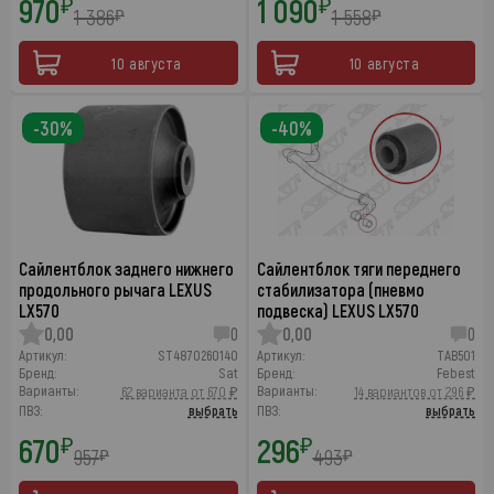
970
1 090
₽
₽
1 386
1 558
₽
₽
10 августа
10 августа
-30%
-40%
Сайлентблок заднего нижнего
Сайлентблок тяги переднего
продольного рычага LEXUS
стабилизатора (пневмо
LX570
подвеска) LEXUS LX570
0,00
0
0,00
0
Артикул:
ST4870260140
Артикул:
TAB501
Бренд:
Sat
Бренд:
Febest
Варианты:
Варианты:
62 варианта от 670 ₽
14 вариантов от 296 ₽
ПВЗ:
выбрать
ПВЗ:
выбрать
670
296
₽
₽
957
493
₽
₽