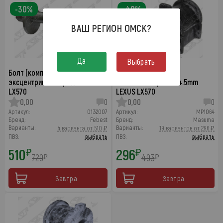
-30%
-40%
ВАШ РЕГИОН
ОМСК
?
Да
Выбрать
Болт (комплект) с
Втулка заднего
эксцентриком передний LEXUS
стабилизатора d=24.5mm
LX570
LEXUS LX570
0,00
0
0,00
0
Артикул:
0132007
Артикул:
MP1064
Бренд:
Febest
Бренд:
Masuma
Варианты:
Варианты:
4 варианта от 510 ₽
19 вариантов от 296 ₽
ПВЗ:
выбрать
ПВЗ:
выбрать
510
296
₽
₽
729
493
₽
₽
Завтра
Завтра