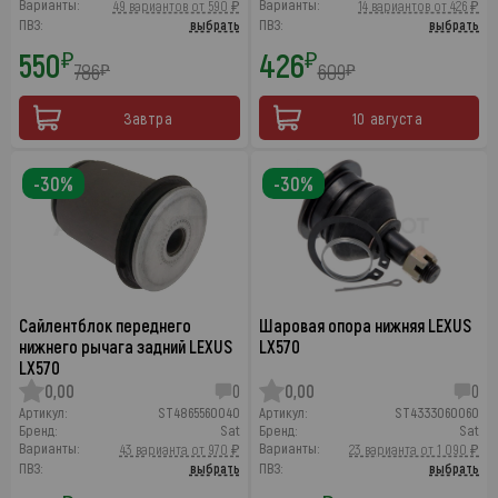
Варианты:
Варианты:
49 вариантов от 590 ₽
14 вариантов от 426 ₽
ПВЗ:
выбрать
ПВЗ:
выбрать
550
426
₽
₽
786
609
₽
₽
Завтра
10 августа
-30%
-30%
Сайлентблок переднего
Шаровая опора нижняя LEXUS
нижнего рычага задний LEXUS
LX570
LX570
0,00
0
0,00
0
Артикул:
ST4865560040
Артикул:
ST4333060060
Бренд:
Sat
Бренд:
Sat
Варианты:
Варианты:
43 варианта от 970 ₽
23 варианта от 1 090 ₽
ПВЗ:
выбрать
ПВЗ:
выбрать