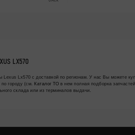
US LX570
Всегда в ассортименте салонные и воздушные фильтры Lexus Lx570 с доставкой по 
 по городу (см.
Каталог ТО
в нем полная подборка запчастей
ьного склада или из терминалов выдачи.