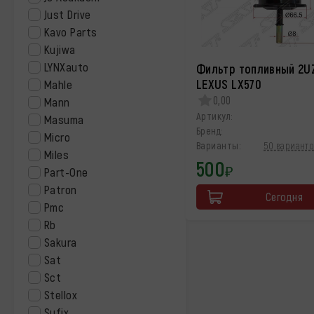
Just Drive
Kavo Parts
Kujiwa
LYNXauto
Фильтр топливный 2U
LEXUS LX570
Mahle
0,00
Mann
Артикул:
Masuma
Бренд:
Micro
Варианты:
50 варианто
Miles
500
₽
Part-One
Patron
Сегодня
Pmc
Rb
Sakura
Sat
Sct
Stellox
Sufix