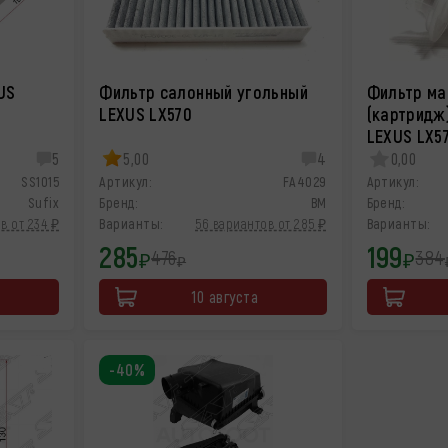
US
Фильтр салонный угольный
Фильтр ма
LEXUS LX570
(картридж
LEXUS LX5
5
5,00
4
0,00
SS1015
Артикул:
FA4029
Артикул:
Sufix
Бренд:
BM
Бренд:
в от 234 ₽
Варианты:
56 вариантов от 285 ₽
Варианты:
285
199
476
384
₽
₽
₽
10 августа
-40%