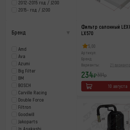
2012-2015 год / J200
2015- год / J200
Фильтр салонный LEX
Бренд
LX570
5,00
Amd
Артикул:
Ava
Бренд:
Azumi
Варианты:
21 варианто
Big Filter
234
391
₽
₽
BM
BOSCH
10 августа
Carville Racing
Double Force
Filtron
Goodwill
Jakoparts
Js Asakashi