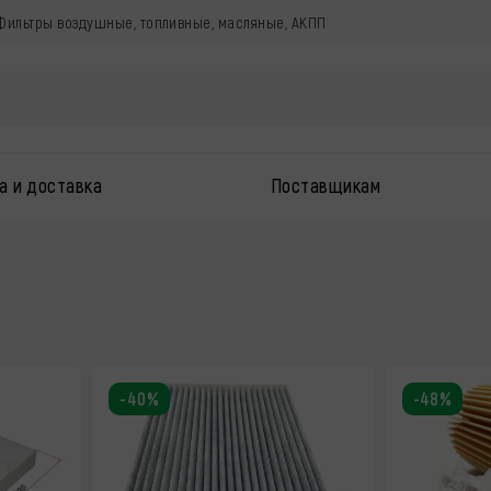
 Фильтры воздушные, топливные, масляные, АКПП
а и доставка
Поставщикам
-40%
-48%