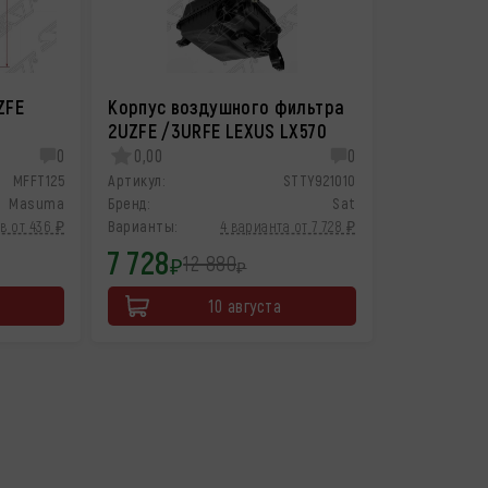
ZFE
Корпус воздушного фильтра
2UZFE /3URFE LEXUS LX570
0
0,00
0
MFFT125
Артикул:
STTY921010
Masuma
Бренд:
Sat
в от 436 ₽
Варианты:
4 варианта от 7 728 ₽
7 728
12 880
₽
₽
10 августа