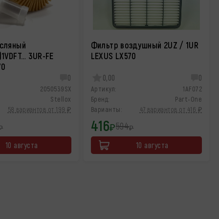
сляный
Фильтр воздушный 2UZ / 1UR
)1VDFT… 3UR-FE
LEXUS LX570
70
0
0,00
0
2050539SX
Артикул:
1AF072
Stellox
Бренд:
Part-One
58 вариантов от 199 ₽
Варианты:
47 вариантов от 416 ₽
416
594
₽
₽
₽
10 августа
10 августа