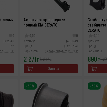
й левый
Амортизатор передний
Скоба вту
правый KIA CERATO
стабилизат
CERATO
0
0,00
0
0,00
GY1254G
Артикул:
JAS0649
Артикул:
Ctr
Бренд:
Just Drive
Бренд:
от 5 389 ₽
Варианты:
14 вариантов от 2 021 ₽
Варианты:
2 271
890
3 244
1 2
₽
₽
₽
Завтра
-30%
-30%