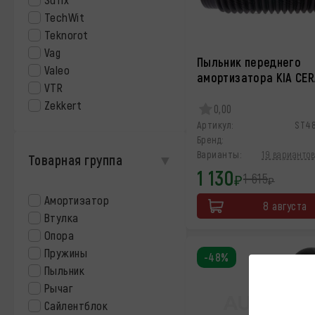
TechWit
Teknorot
Vag
Пыльник переднего
Valeo
амортизатора KIA CE
VTR
Zekkert
0,00
Артикул:
ST4
Бренд:
Варианты:
19 вариантов
Товарная группа
1 130
1 615
₽
₽
Амортизатор
8 августа
Втулка
Опора
Пружины
-48%
Пыльник
Рычаг
Сайлентблок