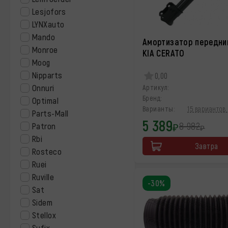
Lesjofors
LYNXauto
Mando
Амортизатор передни
Monroe
KIA CERATO
Moog
Nipparts
0,00
Onnuri
Артикул:
Бренд:
Optimal
Варианты:
15 вариантов 
Parts-Mall
5 389
8 982
Patron
₽
₽
Rbi
Завтра
Rosteco
Ruei
Ruville
-30%
Sat
Sidem
Stellox
Sufix