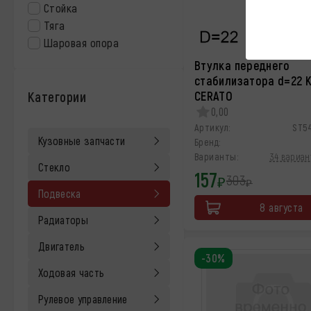
Стойка
Тяга
Шаровая опора
Втулка переднего
стабилизатора d=22 K
Категории
CERATO
0,00
Артикул:
ST5
Кузовные запчасти
Бренд:
Варианты:
34 вариант
Стекло
157
303
₽
₽
Подвеска
8 августа
Радиаторы
Двигатель
-30%
Ходовая часть
Рулевое управление