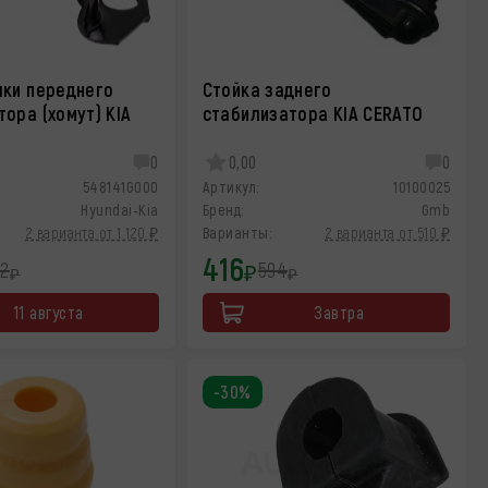
лки переднего
Стойка заднего
ора (хомут) KIA
стабилизатора KIA CERATO
0
0,00
0
548141G000
Артикул:
10100025
Hyundai-Kia
Бренд:
Gmb
2 варианта от 1 120 ₽
Варианты:
2 варианта от 510 ₽
416
72
594
₽
₽
₽
11 августа
Завтра
-30%