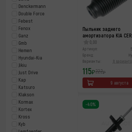
Denckermann
Double Force
Febest
Fenox
Пыльник заднего
амортизатора KIA CE
Ganz
0,00
Gmb
Артикул:
Hemen
Бренд:
H
Hyundai-Kia
Варианты:
8 варианто
Jikiu
115
222
₽
Just Drive
₽
Kap
9 августа
Katsuro
Klakson
Kormax
-40%
Kortex
Kross
Kyb
Lemfoerder