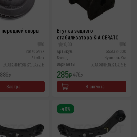
 передней опоры
Втулка заднего
O
стабилизатора KIA CERATO
0
0,00
0
2617054SX
Артикул:
555132F000
Stellox
Бренд:
Hyundai-Kia
14 вариантов от 1 320 ₽
Варианты:
2 варианта от 314 ₽
285
 886
476
₽
₽
₽
Завтра
8 августа
-40%