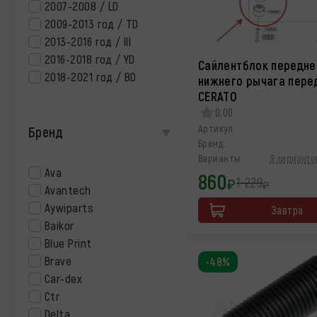
2007-2008 / LD
2009-2013 год / TD
2013-2016 год / lll
2016-2018 год / YD
Сайлентблок передне
2018-2021 год / BD
нижнего рычага перед
CERATO
0,00
Артикул:
Бренд
Бренд:
Варианты:
9 варианто
Ava
860
1 229
₽
₽
Avantech
Aywiparts
Завтра
Baikor
Blue Print
Brave
-48%
Car-dex
Ctr
Delta