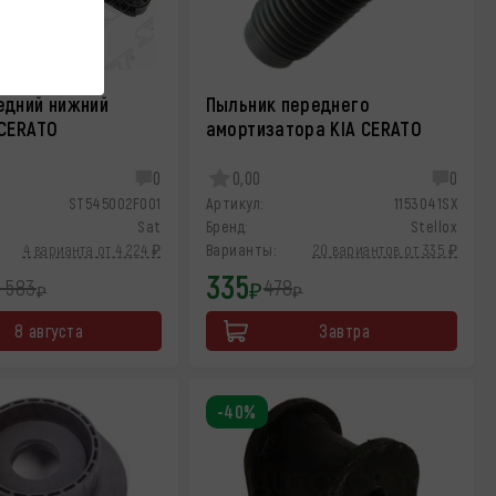
едний нижний
Пыльник переднего
 CERATO
амортизатора KIA CERATO
0
0,00
0
ST545002F001
Артикул:
1153041SX
Sat
Бренд:
Stellox
4 варианта от 4 224 ₽
Варианты:
20 вариантов от 335 ₽
335
7 583
478
₽
₽
₽
8 августа
Завтра
-40%