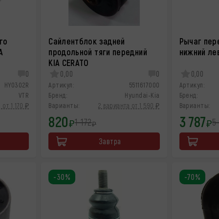
го
Сайлентблок задней
Рычаг пер
A
продольной тяги передний
нижний ле
KIA CERATO
0
0,00
0
0,00
HY0302R
Артикул:
5511617000
Артикул:
VTR
Бренд:
Hyundai-Kia
Бренд:
 от 1 170 ₽
Варианты:
2 варианта от 1 590 ₽
Варианты:
820
3 787
1 172
5
₽
₽
₽
Завтра
-30%
-70%