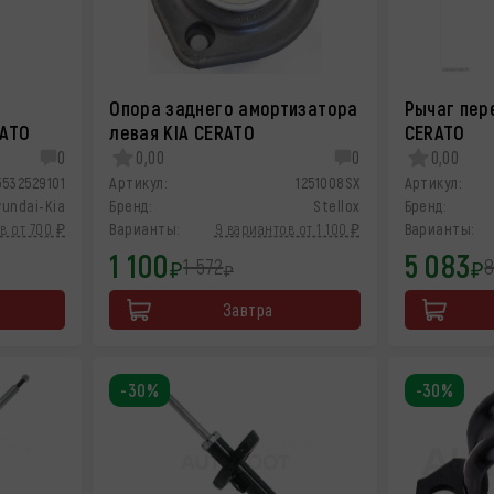
Опора заднего амортизатора
Рычаг пер
RATO
левая KIA CERATO
CERATO
0
0,00
0
0,00
5532529101
Артикул:
1251008SX
Артикул:
yundai-Kia
Бренд:
Stellox
Бренд:
в от 700 ₽
Варианты:
9 вариантов от 1 100 ₽
Варианты:
1 100
5 083
1 572
8
₽
₽
₽
Завтра
-30%
-30%