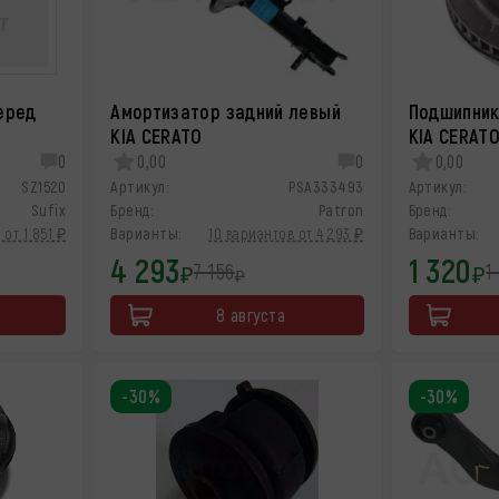
еред
Амортизатор задний левый
Подшипник
KIA CERATO
KIA CERAT
0
0,00
0
0,00
SZ1520
Артикул:
PSA333493
Артикул:
Sufix
Бренд:
Patron
Бренд:
 от 1 851 ₽
Варианты:
10 вариантов от 4 293 ₽
Варианты:
4 293
1 320
7 156
1
₽
₽
₽
8 августа
-30%
-30%