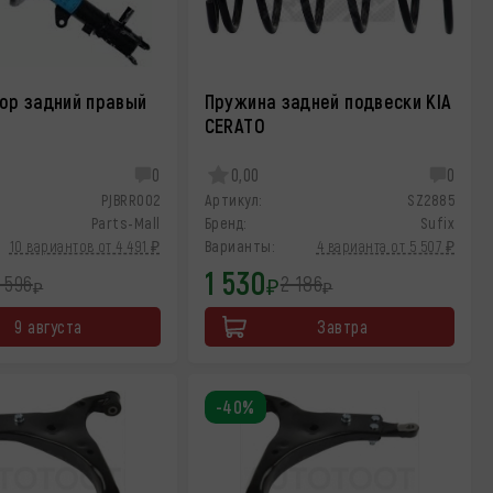
ор задний правый
Пружина задней подвески KIA
O
CERATO
0
0,00
0
PJBRR002
Артикул:
SZ2885
Parts-Mall
Бренд:
Sufix
10 вариантов от 4 491 ₽
Варианты:
4 варианта от 5 507 ₽
1 530
 596
2 186
₽
₽
₽
9 августа
Завтра
-40%