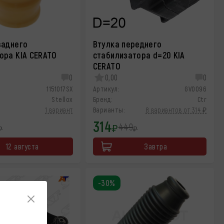
заднего
Втулка переднего
ора KIA CERATO
стабилизатора d=20 KIA
CERATO
0
0,00
0
1151017SX
Артикул:
GV0096
Stellox
Бренд:
Ctr
1 вариант
Варианты:
8 вариантов от 314 ₽
314
449
₽
₽
₽
12 августа
Завтра
-30%