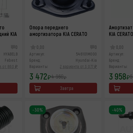
го
Опора переднего
Амортизат
ний KIA
амортизатора KIA CERATO
KIA CERAT
0
0,00
0
0,00
HYABELB
Артикул:
546101M000
Артикул:
Febest
Бренд:
Hyundai-Kia
Бренд:
в от 860 ₽
Варианты:
2 варианта от 3 077 ₽
Варианты:
3 472
3 958
4 960
6
₽
₽
₽
Завтра
-30%
-40%