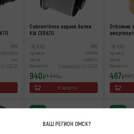
Сайлентблок задней балки
Отбойник 
RATO
KIA CERATO
амортизат
0
0,00
0
0,00
830412030
Артикул:
GM5126
Артикул:
Sat
Бренд:
Zekkert
Бренд:
 от 1 130 ₽
Варианты:
5 вариантов от 1 100 ₽
Варианты:
940
467
1 343
667
₽
₽
₽
8 августа
-30%
-40%
ВАШ РЕГИОН
ОМСК
?