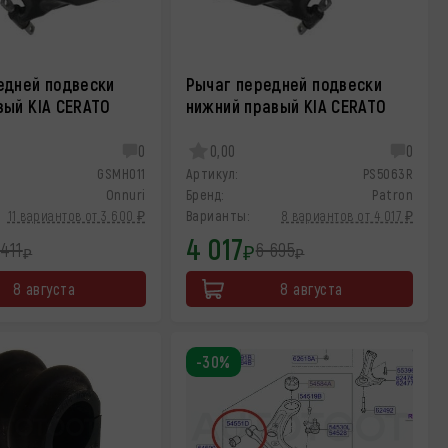
едней подвески
Рычаг передней подвески
вый KIA CERATO
нижний правый KIA CERATO
0
0,00
0
GSMH011
Артикул:
PS5063R
Onnuri
Бренд:
Patron
11 вариантов от 3 600 ₽
Варианты:
8 вариантов от 4 017 ₽
4 017
 411
6 695
₽
₽
₽
8 августа
8 августа
-30%