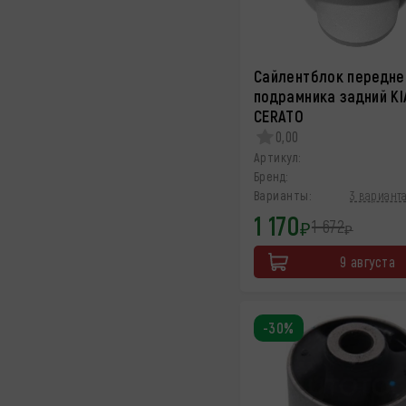
Сайлентблок передне
подрамника задний KI
CERATO
0,00
Артикул:
Бренд:
Варианты:
3 варианта
1 170
1 672
₽
₽
9 августа
-30%