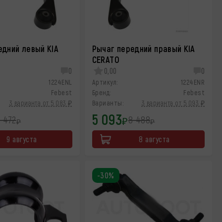
едний левый KIA
Рычаг передний правый KIA
CERATO
0
0,00
0
1224ENL
Артикул:
1224ENR
Febest
Бренд:
Febest
3 варианта от 5 083 ₽
Варианты:
3 варианта от 5 093 ₽
5 093
 472
8 488
₽
₽
₽
9 августа
8 августа
-30%