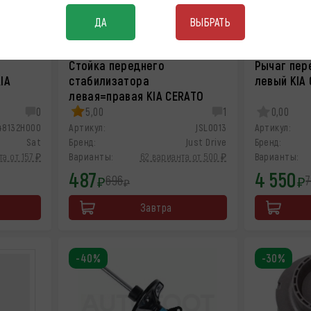
ДА
ВЫБРАТЬ
Стойка переднего
Рычаг пер
IA
стабилизатора
левый KIA
левая=правая KIA CERATO
0
5,00
1
0,00
48132H000
Артикул:
JSL0013
Артикул:
Sat
Бренд:
Just Drive
Бренд:
а от 157 ₽
Варианты:
62 варианта от 500 ₽
Варианты:
487
4 550
696
₽
₽
₽
Завтра
-40%
-30%