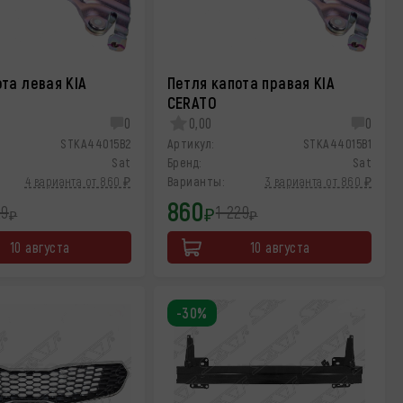
та левая KIA
Петля капота правая KIA
CERATO
0
0,00
0
STKA44015B2
Артикул:
STKA44015B1
Sat
Бренд:
Sat
4 варианта от 860 ₽
Варианты:
3 варианта от 860 ₽
860
29
1 229
₽
₽
₽
10 августа
10 августа
-30%