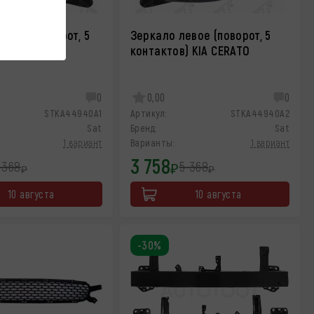
авое (поворот, 5
Зеркало левое (поворот, 5
 KIA CERATO
контактов) KIA CERATO
0
0,00
0
STKA44940A1
Артикул:
STKA44940A2
Sat
Бренд:
Sat
1 вариант
Варианты:
1 вариант
3 758
 368
5 368
₽
₽
₽
10 августа
10 августа
-30%