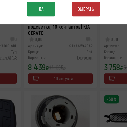
ДА
ВЫБРАТЬ
е (с
Зеркало левое (обогрев,
Зеркало пр
ритель)
поворот, складывание,
контактов)
подсветка, 10 контактов) KIA
CERATO
0
0,00
0
0,00
KA10014BL
Артикул:
STKA45940A2
Артикул:
Tyg
Бренд:
Sat
Бренд:
от 4 619 ₽
Варианты:
1 вариант
Варианты:
8 439
3 758
14 065
5
₽
₽
₽
10 августа
-30%