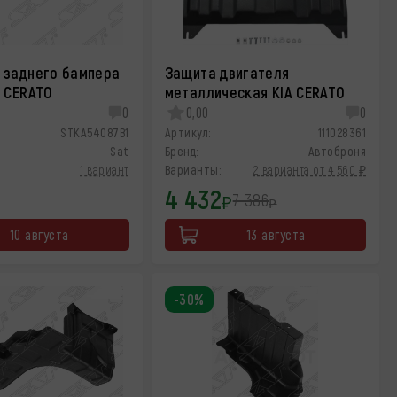
 заднего бампера
Защита двигателя
A CERATO
металлическая KIA CERATO
0
0,00
0
STKA54087B1
Артикул:
111028361
Sat
Бренд:
Автоброня
1 вариант
Варианты:
2 варианта от 4 560 ₽
4 432
7 386
₽
₽
10 августа
13 августа
-30%