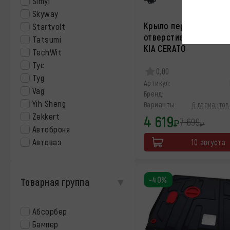
Simyi
Skyway
Крыло переднее лево
Startvolt
отверстием под повто
Tatsumi
KIA CERATO
TechWit
Tyc
0,00
Tyg
Артикул:
Vag
Бренд:
Yih Sheng
Варианты:
6 вариантов 
Zekkert
4 619
7 699
₽
₽
Автоброня
Автоваз
10 августа
-40%
Товарная группа
Абсорбер
Бампер