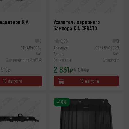
адиатора KIA
Усилитель переднего
бампера KIA CERATO
0
0,00
0
STKA540930
Артикул:
STKA54000R0
Sat
Бренд:
Sat
3 варианта от 2 461 ₽
Варианты:
1 вариант
2 831
 515
4 044
₽
₽
₽
10 августа
10 августа
-40%