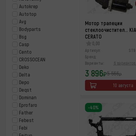
Autokrep
Autotop
Avg
Мотор трапеции
Bodyparts
стеклоочистител… KI
CERATO
Bsg
0,00
Casp
Артикул:
ST9
Cento
Бренд:
CROSSOCEAN
Варианты:
6 вариантов 
Deko
3 896
5 566
₽
Delta
₽
Depo
10 августа
Deqst
Dominan
Eprofaro
-40%
Father
Febest
Febi
Feituo