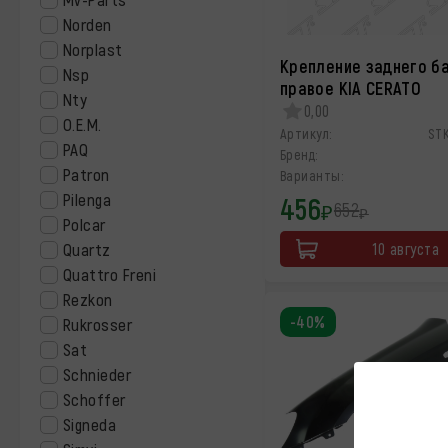
Norden
Norplast
Крепление заднего б
Nsp
правое KIA CERATO
Nty
0,00
O.E.M.
Артикул:
ST
PAQ
Бренд:
Patron
Варианты:
Pilenga
456
652
₽
₽
Polcar
Quartz
10 августа
Quattro Freni
Rezkon
-40%
Rukrosser
Sat
Schnieder
Schoffer
Signeda