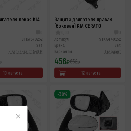
игателя левая KIA
Защита двигателя правая
(боковая) KIA CERATO
0
0,00
0
STKA540252
Артикул:
STKA440252
Sat
Бренд:
Sat
2 варианта от 540 ₽
Варианты:
1 вариант
456
652
₽
₽
₽
10 августа
12 августа
-30%