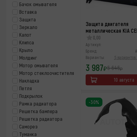
Бачок омывателя
Вставка
Защита
Защита двигателя
Зеркало
металлическая KIA C
Капот
0,00
Клипса
Артикул:
Крыло
Бренд:
Молдинг
Варианты:
5 вариантов 
3 987
Мотор омывателя
6 646
₽
₽
Мотор стеклоочистителя
10 августа
Накладка
Петля
Подкрылок
-30%
Рамка радиатора
Решетка бампера
Решетка радиатора
Саморез
Туманка