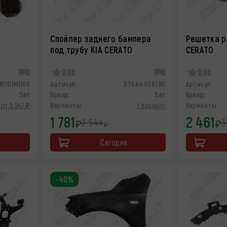
Спойлер заднего бампера
Решетка р
A
под трубу KIA CERATO
CERATO
0
0,00
0
0,00
81101M000
Артикул:
STKA44087B0
Артикул:
Sat
Бренд:
Sat
Бренд:
от 5 547 ₽
Варианты:
1 вариант
Варианты:
1 781
2 461
2 544
3
₽
₽
₽
Сегодня
-40%