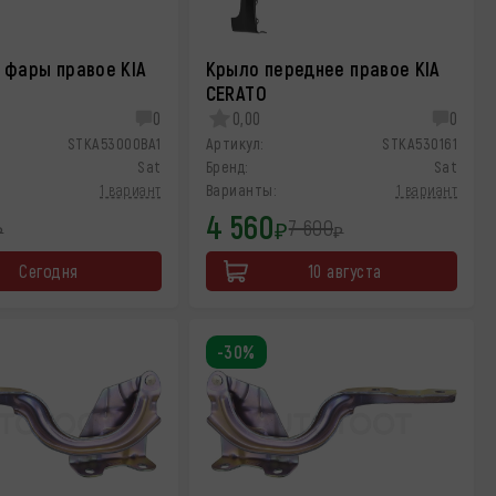
 фары правое KIA
Крыло переднее правое KIA
CERATO
0
0,00
0
STKA53000BA1
Артикул:
STKA530161
Sat
Бренд:
Sat
1 вариант
Варианты:
1 вариант
4 560
7 600
₽
₽
₽
Сегодня
10 августа
-30%