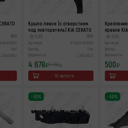
 CERATO
Крыло левое (с отверстием
Крепление
под повторитель) KIA CERATO
правое KI
0
0,00
0
0,00
KA540090
Артикул:
STKA44016D2
Артикул:
Sat
Бренд:
Sat
Бренд:
1 вариант
Варианты:
1 вариант
Варианты:
4 678
500
7 797
₽
₽
₽
10 августа
-30%
-30%