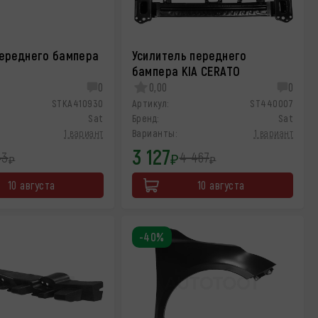
ереднего бампера
Усилитель переднего
O
бампера KIA CERATO
0
0,00
0
STKA410930
Артикул:
ST440007
Sat
Бренд:
Sat
1 вариант
Варианты:
1 вариант
3 127
43
4 467
₽
₽
₽
10 августа
10 августа
-40%