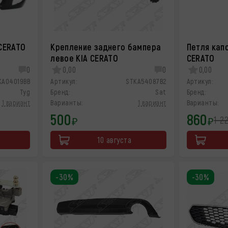
CERATO
Крепление заднего бампера
Петля капо
левое KIA CERATO
CERATO
0
0,00
0
0,00
KA04019BB
Артикул:
STKA54087B2
Артикул:
Tyg
Бренд:
Sat
Бренд:
1 вариант
Варианты:
1 вариант
Варианты:
500
860
1 2
₽
₽
10 августа
-30%
-30%