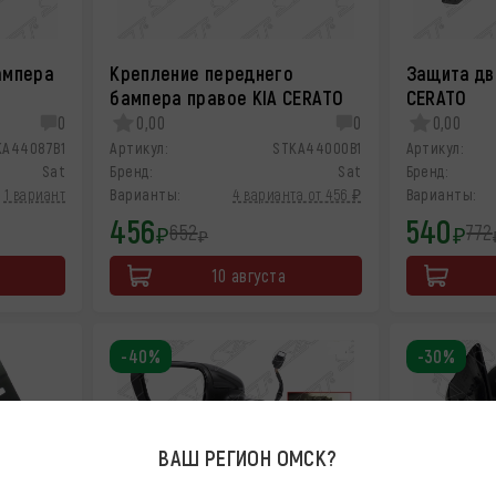
ампера
Крепление переднего
Защита дв
бампера правое KIA CERATO
CERATO
0
0,00
0
0,00
KA44087B1
Артикул:
STKA44000B1
Артикул:
Sat
Бренд:
Sat
Бренд:
1 вариант
Варианты:
4 варианта от 456 ₽
Варианты:
456
540
652
772
₽
₽
₽
10 августа
-40%
-30%
ВАШ РЕГИОН
ОМСК
?