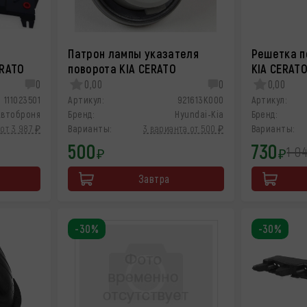
Патрон лампы указателя
Решетка п
ERATO
поворота KIA CERATO
KIA CERAT
0
0,00
0
0,00
111023501
Артикул:
921613K000
Артикул:
Автоброня
Бренд:
Hyundai-Kia
Бренд:
от 3 987 ₽
Варианты:
3 варианта от 500 ₽
Варианты:
500
730
1 0
₽
₽
Завтра
-30%
-30%