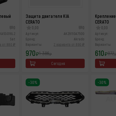
левый
Защита двигателя KIA
Крепление
CERATO
CERATO
0
0,00
0
0,00
KA53016L2
Артикул:
AK29110A7500
Артикул:
Sat
Бренд:
Akrado
Бренд:
а от 880 ₽
Варианты:
2 варианта от 890 ₽
Варианты:
970
610
1 386
872
₽
₽
₽
Сегодня
-30%
-30%