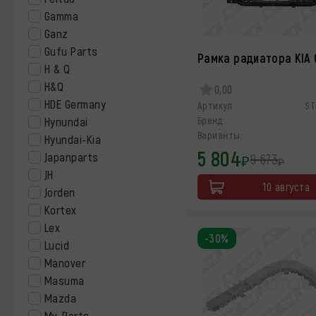
Gamma
Ganz
Gufu Parts
Рамка радиатора KIA
H & Q
H&Q
0,00
HDE Germany
Артикул:
ST
Hynundai
Бренд:
Варианты:
Hyundai-Kia
5 804
Japanparts
9 673
₽
₽
JH
10 августа
Jorden
Kortex
Lex
-30%
Lucid
Manover
Masuma
Mazda
Mv-Parts