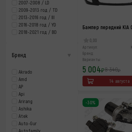
2007-2008 / LD
2009-2013 год / TD
2013-2016 год / lll
2016-2018 год / YD
Бампер передний KIA 
2018-2021 год / BD
0,00
Артикул:
Бренд:
Бренд
Варианты:
5 004
8 340
₽
₽
Akrado
Amd
14 августа
AP
Api
Arirang
-30%
Ashika
Atek
Auto-Gur
Autofamily