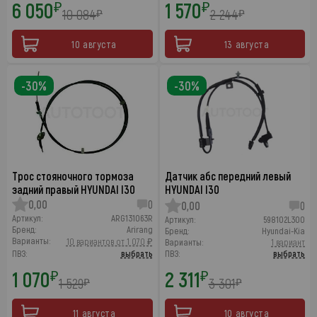
6 050
1 570
₽
₽
10 084
2 244
₽
₽
10 августа
13 августа
-30%
-30%
Трос стояночного тормоза
Датчик абс передний левый
задний правый HYUNDAI I30
HYUNDAI I30
0,00
0
0,00
0
Артикул:
ARG131063R
Артикул:
598102L300
Бренд:
Arirang
Бренд:
Hyundai-Kia
Варианты:
10 вариантов от 1 070 ₽
Варианты:
1 вариант
ПВЗ:
выбрать
ПВЗ:
выбрать
1 070
2 311
₽
₽
1 529
3 301
₽
₽
11 августа
10 августа