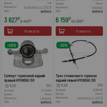
Бренд:
Sat
Бренд:
Fenox
Варианты:
42 варианта от 3 827 ₽
Варианты:
1 вариант
ПВЗ:
выбрать
ПВЗ:
выбрать
3 827
6 159
₽
₽
5 467
10 265
₽
₽
10 августа
11 августа
-40%
-30%
Суппорт тормозной задний
Трос стояночного тормоза
правый HYUNDAI I30
задний левый HYUNDAI I30
0,00
0
0,00
0
Артикул:
GCBH357
Артикул:
CTC3402
Бренд:
Onnuri
Бренд:
Fenox
Варианты:
2 варианта от 1 801 ₽
Варианты:
1 вариант
ПВЗ:
выбрать
ПВЗ:
выбрать