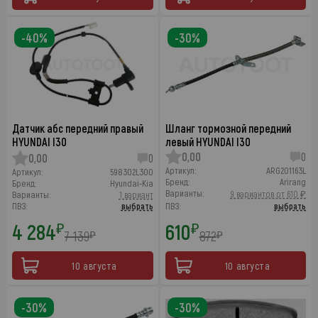
-40%
-30%
Датчик абс передний правый
Шланг тормозной передний
HYUNDAI I30
левый HYUNDAI I30
0,00
0
0,00
0
Артикул:
ARG201163L
Артикул:
598302L300
Бренд:
Arirang
Бренд:
Hyundai-Kia
Варианты:
9 вариантов от 610 ₽
Варианты:
1 вариант
ПВЗ:
выбрать
ПВЗ:
выбрать
4 284
610
₽
₽
7 139
872
₽
₽
10 августа
10 августа
-30%
-30%