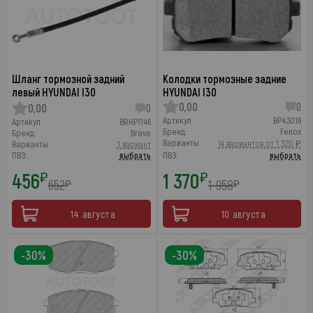
Шланг тормозной задний
Колодки тормозные задние
левый HYUNDAI I30
HYUNDAI I30
0,00
0
0,00
0
Артикул:
BP43016
Артикул:
BRHP1146
Бренд:
Fenox
Бренд:
Brave
Варианты:
14 вариантов от 1 320 ₽
Варианты:
1 вариант
ПВЗ:
выбрать
ПВЗ:
выбрать
456
1 370
₽
₽
652
1 958
₽
₽
14 августа
10 августа
-30%
-30%