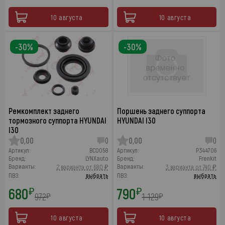
10 августа
10 августа
-30%
-30%
Ремкомплект заднего
Поршень заднего суппорта
тормозного суппорта HYUNDAI
HYUNDAI I30
I30
0,00
0
0,00
0
Артикул:
BC0058
Артикул:
P344706
Бренд:
LYNXauto
Бренд:
Frenkit
Варианты:
Варианты:
2 варианта от 680 ₽
3 варианта от 740 ₽
ПВЗ:
выбрать
ПВЗ:
выбрать
680
790
₽
₽
972
1 129
₽
₽
10 августа
10 августа