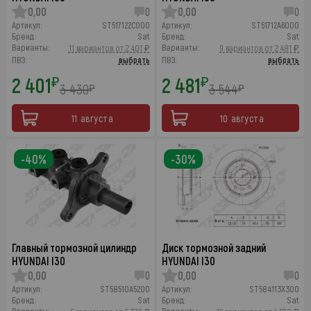
0,00
0
0,00
0
Артикул:
ST517122C000
Артикул:
ST51712A6000
Бренд:
Sat
Бренд:
Sat
Варианты:
Варианты:
11 вариантов от 2 401 ₽
9 вариантов от 2 481 ₽
ПВЗ:
выбрать
ПВЗ:
выбрать
2 401
2 481
₽
₽
3 430
3 544
₽
₽
11 августа
10 августа
-40%
-30%
Главный тормозной цилиндр
Диск тормозной задний
HYUNDAI I30
HYUNDAI I30
0,00
0
0,00
0
Артикул:
ST58510A5200
Артикул:
ST584113X300
Бренд:
Sat
Бренд:
Sat