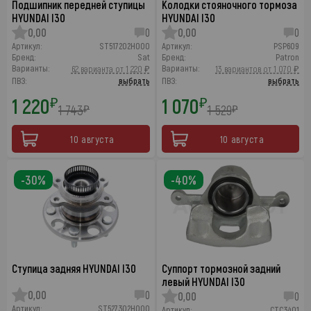
Подшипник передней ступицы
Колодки стояночного тормоза
HYUNDAI I30
HYUNDAI I30
0,00
0
0,00
0
Артикул:
ST517202H000
Артикул:
PSP609
Бренд:
Sat
Бренд:
Patron
Варианты:
Варианты:
62 варианта от 1 220 ₽
13 вариантов от 1 070 ₽
ПВЗ:
выбрать
ПВЗ:
выбрать
1 220
1 070
₽
₽
1 743
1 529
₽
₽
10 августа
10 августа
-30%
-40%
Ступица задняя HYUNDAI I30
Суппорт тормозной задний
левый HYUNDAI I30
0,00
0
0,00
0
Артикул:
ST527302H000
Артикул:
CTC3401