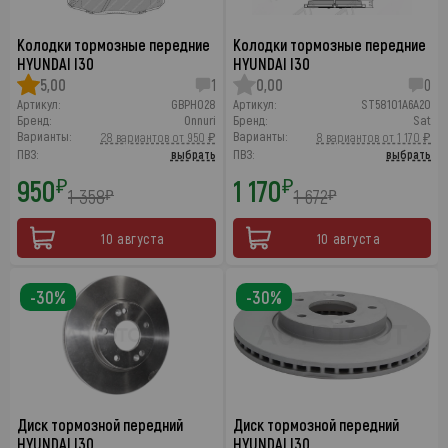
Колодки тормозные передние
Колодки тормозные передние
HYUNDAI I30
HYUNDAI I30
5,00
1
0,00
0
Артикул:
GBPH028
Артикул:
ST58101A6A20
Бренд:
Onnuri
Бренд:
Sat
Варианты:
Варианты:
28 вариантов от 950 ₽
8 вариантов от 1 170 ₽
ПВЗ:
выбрать
ПВЗ:
выбрать
950
1 170
₽
₽
1 358
1 672
₽
₽
10 августа
10 августа
-30%
-30%
Диск тормозной передний
Диск тормозной передний
HYUNDAI I30
HYUNDAI I30