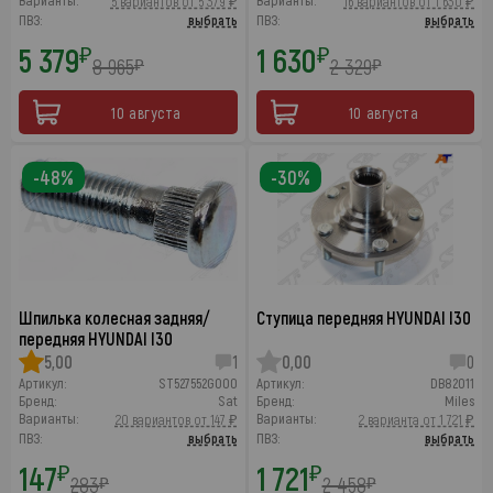
Варианты:
Варианты:
5 вариантов от 5 379 ₽
16 вариантов от 1 630 ₽
ПВЗ:
выбрать
ПВЗ:
выбрать
5 379
1 630
₽
₽
8 965
2 329
₽
₽
10 августа
10 августа
-48%
-30%
Шпилька колесная задняя/
Ступица передняя HYUNDAI I30
передняя HYUNDAI I30
5,00
1
0,00
0
Артикул:
ST527552G000
Артикул:
DB82011
Бренд:
Sat
Бренд:
Miles
Варианты:
Варианты:
20 вариантов от 147 ₽
2 варианта от 1 721 ₽
ПВЗ:
выбрать
ПВЗ:
выбрать
147
1 721
₽
₽
283
2 458
₽
₽