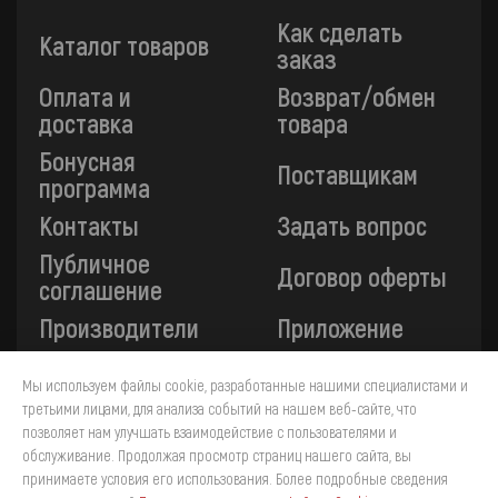
Как сделать
Каталог товаров
заказ
Оплата и
Возврат/обмен
доставка
товара
Бонусная
Поставщикам
программа
Контакты
Задать вопрос
Публичное
Договор оферты
соглашение
Производители
Приложение
Мы используем файлы cookie, разработанные нашими специалистами и
Все платежи на сайте защищены технологией 3-D
третьими лицами, для анализа событий на нашем веб-сайте, что
Secure. Прием платежей осуществляется через ПАО
позволяет нам улучшать взаимодействие с пользователями и
«Сбербанк».
обслуживание. Продолжая просмотр страниц нашего сайта, вы
принимаете условия его использования. Более подробные сведения
4