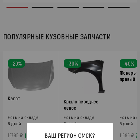
ПОПУЛЯРНЫЕ КУЗОВНЫЕ ЗАПЧАСТИ
-20%
-30%
-40%
Фонарь з
правый
Капот
Крыло переднее
левое
Есть на складе
Есть на складе
Есть на с
6 дней
6 дней
5 дней
ВАШ РЕГИОН
ОМСК
?
12636 ₽
3649 ₽
7
15795 ₽
5213 ₽
11696 ₽