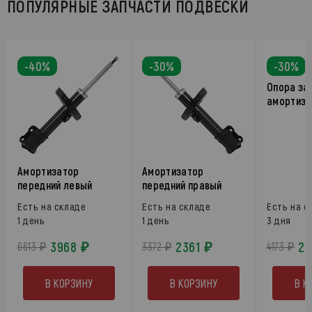
ПОПУЛЯРНЫЕ ЗАПЧАСТИ ПОДВЕСКИ
-40%
-30%
-30%
Опора за
амортиза
Амортизатор
Амортизатор
передний левый
передний правый
Есть на складе
Есть на складе
Есть на с
1 день
1 день
3 дня
3968 ₽
2361 ₽
29
6613 ₽
3372 ₽
4173 ₽
В КОРЗИНУ
В КОРЗИНУ
В К