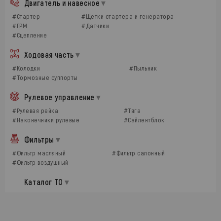
Двигатель и навесное
#Стартер
#Щетки стартера и генератора
#ГРМ
#Датчики
#Сцепление
Ходовая часть
#Колодки
#Пыльник
#Тормозные суппорты
Рулевое управление
#Рулевая рейка
#Тяга
#Наконечники рулевые
#Сайлентблок
Фильтры
#Фильтр масляный
#Фильтр салонный
#Фильтр воздушный
Каталог ТО