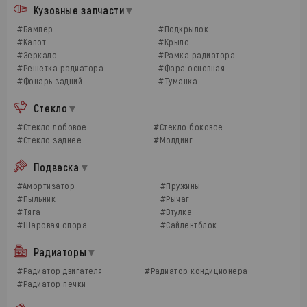
Кузовные запчасти
#Бампер
#Подкрылок
#Капот
#Крыло
#Зеркало
#Рамка радиатора
#Решетка радиатора
#Фара основная
#Фонарь задний
#Туманка
Стекло
#Стекло лобовое
#Стекло боковое
#Стекло заднее
#Молдинг
Подвеска
#Амортизатор
#Пружины
#Пыльник
#Рычаг
#Тяга
#Втулка
#Шаровая опора
#Сайлентблок
Радиаторы
#Радиатор двигателя
#Радиатор кондиционера
#Радиатор печки