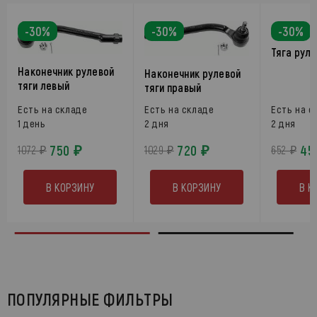
-30%
-30%
-30%
Тяга рул
Наконечник рулевой
Наконечник рулевой
тяги левый
тяги правый
Есть на складе
Есть на складе
Есть на с
1 день
2 дня
2 дня
750 ₽
720 ₽
45
1072 ₽
1029 ₽
652 ₽
В КОРЗИНУ
В КОРЗИНУ
В К
ПОПУЛЯРНЫЕ ФИЛЬТРЫ