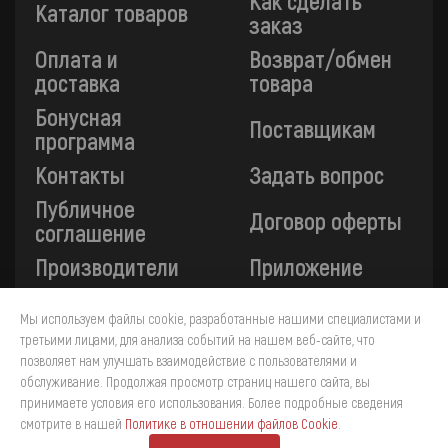
Как сделать
Каталог товаров
заказ
Оплата и
Возврат/обмен
доставка
товара
Бонусная
Поставщикам
программа
Контакты
Задать вопрос
Публичное
Договор оферты
соглашение
Производители
Приложение
Мы используем файлы cookie, разработанные нашими специалистами и
Все платежи на сайте защищены технологией 3-D
третьими лицами, для анализа событий на нашем веб-сайте, что
Secure. Прием платежей осуществляется через ПАО
«Сбербанк».
позволяет нам улучшать взаимодействие с пользователями и
обслуживание. Продолжая просмотр страниц нашего сайта, вы
принимаете условия его использования. Более подробные сведения
4
смотрите в нашей
Политике в отношении файлов Cookie
.