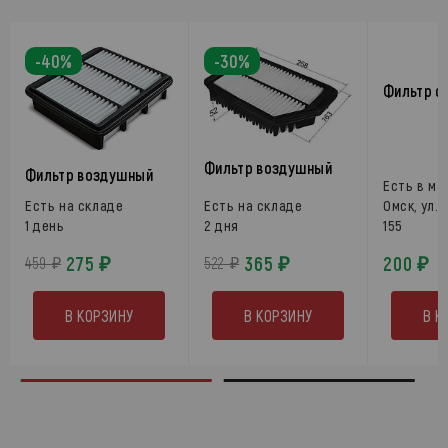
-40%
-30%
Фильтр с
Фильтр воздушный
Фильтр воздушный
Есть в ма
Есть на складе
Есть на складе
Омск, ул.
1 день
2 дня
155
275 ₽
365 ₽
200 ₽
459 ₽
522 ₽
В КОРЗИНУ
В КОРЗИНУ
В К