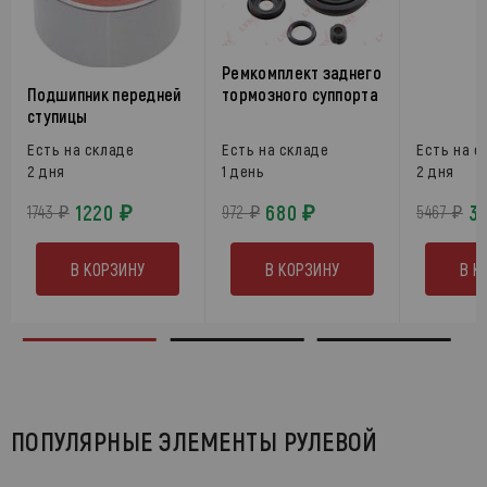
Ремкомплект заднего
Подшипник передней
тормозного суппорта
ступицы
Есть на складе
Есть на складе
Есть на с
2 дня
1 день
2 дня
1220 ₽
680 ₽
3
1743 ₽
972 ₽
5467 ₽
В КОРЗИНУ
В КОРЗИНУ
В К
ПОПУЛЯРНЫЕ ЭЛЕМЕНТЫ РУЛЕВОЙ