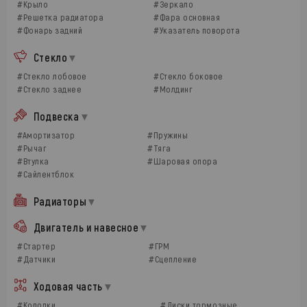
#Крыло
#Зеркало
#Решетка радиатора
#Фара основная
#Фонарь задний
#Указатель поворота
Стекло
#Стекло лобовое
#Стекло боковое
#Стекло заднее
#Молдинг
Подвеска
#Амортизатор
#Пружины
#Рычаг
#Тяга
#Втулка
#Шаровая опора
#Сайлентблок
Радиаторы
Двигатель и навесное
#Стартер
#ГРМ
#Датчики
#Сцепление
Ходовая часть
#Колодки
#Диски тормозные