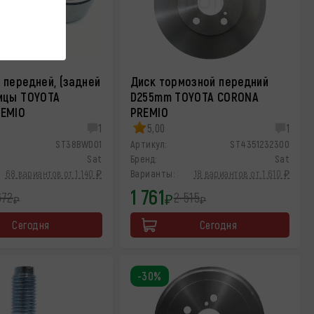
 передней, (задней
Диск тормозной передний
ицы TOYOTA
D255mm TOYOTA CORONA
EMIO
PREMIO
1
5,00
1
ST38BWD01
Артикул:
ST4351232300
Sat
Бренд:
Sat
68 вариантов от 1 140 ₽
Варианты:
18 вариантов от 1 610 ₽
1 761
672
2 515
₽
₽
₽
Сегодня
Сегодня
-30%