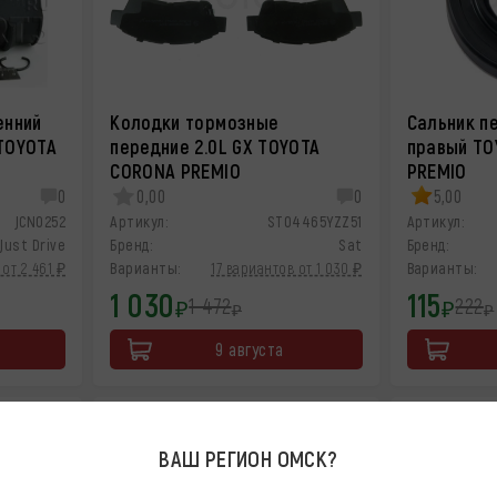
енний
Колодки тормозные
Сальник п
TOYOTA
передние 2.0L GX TOYOTA
правый TO
CORONA PREMIO
PREMIO
0
0,00
0
5,00
JCN0252
Артикул:
ST04465YZZ51
Артикул:
Just Drive
Бренд:
Sat
Бренд:
от 2 461 ₽
Варианты:
17 вариантов от 1 030 ₽
Варианты:
1 030
115
1 472
222
₽
₽
₽
₽
9 августа
-30%
-30%
ВАШ РЕГИОН
ОМСК
?