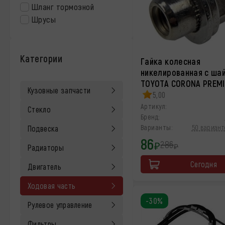
Шланг тормозной
Шрусы
Категории
Гайка колесная
никелированная с ша
TOYOTA CORONA PREM
Кузовные запчасти
5,00
Артикул:
Стекло
Бренд:
Варианты:
50 вариант
Подвеска
86
286
₽
₽
Радиаторы
Сегодня
Двигатель
Ходовая часть
-30%
Рулевое управление
Фильтры