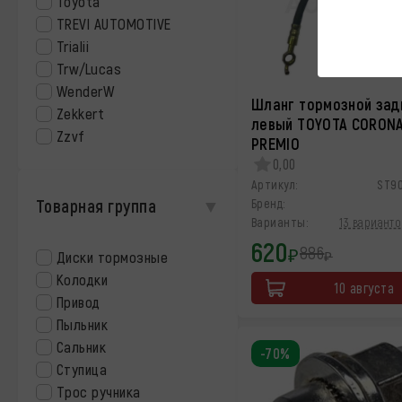
Toyota
TREVI AUTOMOTIVE
Trialii
Trw/Lucas
WenderW
Шланг тормозной зад
Zekkert
левый TOYOTA CORON
Zzvf
PREMIO
0,00
Артикул:
ST9
Товарная группа
Бренд:
Варианты:
13 варианто
620
886
₽
₽
Диски тормозные
Колодки
10 августа
Привод
Пыльник
Сальник
-70%
Ступица
Трос ручника