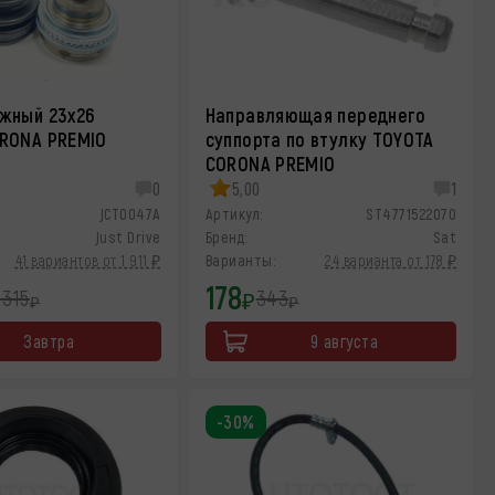
жный 23x26
Направляющая переднего
RONA PREMIO
суппорта по втулку TOYOTA
CORONA PREMIO
0
5,00
1
JCT0047A
Артикул:
ST4771522070
Just Drive
Бренд:
Sat
41 вариантов от 1 911 ₽
Варианты:
24 варианта от 178 ₽
178
 315
343
₽
₽
₽
Завтра
9 августа
-30%