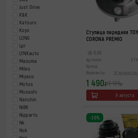
Just Drive
K&K
Katsuro
Koyo
Ступица передняя TO
LONG
CORONA PREMIO
Lpr
0,00
LYNXauto
Артикул:
ST4
Masuma
Бренд:
Miles
Варианты:
18 вариантов 
Miyaco
1 490
2 129
₽
Motus
₽
Musashi
9 августа
Narichin
NiBK
Nipparts
-30%
Nk
Nok
Nsk