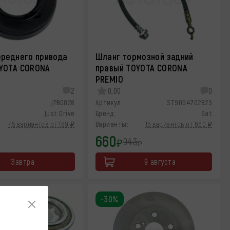
ереднего привода
Шланг тормозной задний
YOTA CORONA
правый TOYOTA CORONA
PREMIO
2
0,00
0
JPB0028
Артикул:
ST9094702823
Just Drive
Бренд:
Sat
45 вариантов от 189 ₽
Варианты:
15 вариантов от 660 ₽
660
943
₽
₽
Завтра
9 августа
-30%