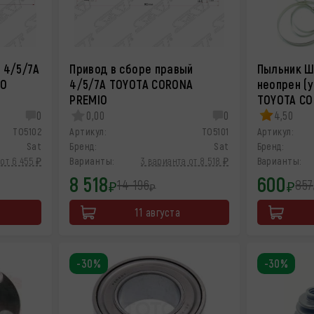
 4/5/7A
Привод в сборе правый
Пыльник Ш
IO
4/5/7A TOYOTA CORONA
неопрен (
PREMIO
TOYOTA CO
0
0,00
0
4,50
TO5102
Артикул:
TO5101
Артикул:
Sat
Бренд:
Sat
Бренд:
от 6 455 ₽
Варианты:
3 варианта от 8 518 ₽
Варианты:
8 518
600
14 196
857
₽
₽
₽
11 августа
-30%
-30%