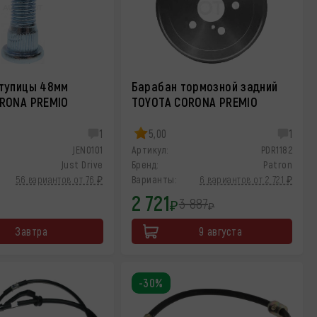
тупицы 48мм
Барабан тормозной задний
RONA PREMIO
TOYOTA CORONA PREMIO
1
5,00
1
JEN0101
Артикул:
PDR1182
Just Drive
Бренд:
Patron
56 вариантов от 76 ₽
Варианты:
6 вариантов от 2 721 ₽
2 721
3 887
₽
₽
Завтра
9 августа
-30%