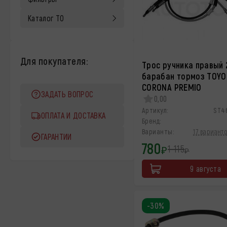
Каталог ТО
Для покупателя:
Трос ручника правый
барабан тормоз TOYO
CORONA PREMIO
ЗАДАТЬ ВОПРОС
0,00
Артикул:
ST4
ОПЛАТА И ДОСТАВКА
Бренд:
Варианты:
17 варианто
ГАРАНТИИ
780
1 115
₽
₽
9 августа
-30%