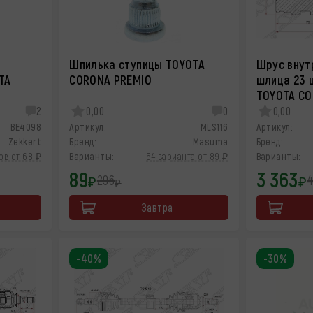
Шпилька ступицы TOYOTA
Шрус внут
TA
CORONA PREMIO
шлица 23 
TOYOTA CO
2
0,00
0
0,00
BE4098
Артикул:
MLS116
Артикул:
Zekkert
Бренд:
Masuma
Бренд:
ов от 68 ₽
Варианты:
54 варианта от 89 ₽
Варианты:
89
3 363
296
₽
₽
₽
Завтра
-40%
-30%