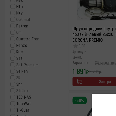
Ntn
Nty
Optimal
Patron
Шрус передний внутр
Qml
правый=левый 23x20 
Quattro Freni
CORONA PREMIO
Renzo
0,00
Ruei
Артикул:
Бренд:
Sat
Варианты:
38 вариантов 
Sat Premium
1 891
2 701
Seiken
₽
₽
SK
Завтра
Snr
Stellox
TECH-AS
-30%
TechWit
Ti-Guar