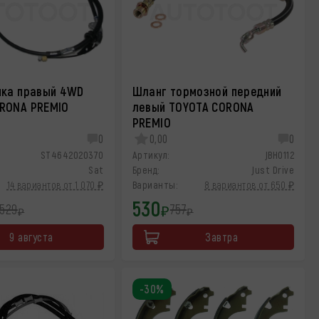
ика правый 4WD
Шланг тормозной передний
RONA PREMIO
левый TOYOTA CORONA
PREMIO
0
0,00
0
ST4642020370
Артикул:
JBH0112
Sat
Бренд:
Just Drive
14 вариантов от 1 070 ₽
Варианты:
8 вариантов от 650 ₽
530
 529
757
₽
₽
₽
9 августа
Завтра
-30%