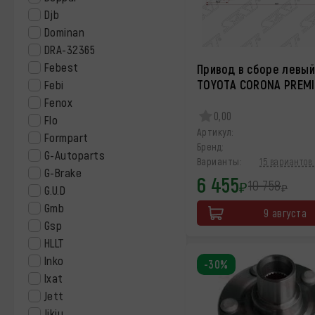
Djb
Dominan
DRA-32365
Febest
Привод в сборе левый
TOYOTA CORONA PREM
Febi
Fenox
0,00
Flo
Артикул:
Formpart
Бренд:
G-Autoparts
Варианты:
15 вариантов 
G-Brake
6 455
10 758
₽
₽
G.U.D
Gmb
9 августа
Gsp
HLLT
Inko
-30%
Ixat
Jett
Jikiu