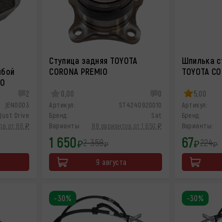
Ступица задняя TOYOTA
Шпилька с
йбой
CORONA PREMIO
TOYOTA CO
IO
2
0,00
0
5,00
JEN0003
Артикул:
ST4240920010
Артикул:
Just Drive
Бренд:
Sat
Бренд:
ов от 86 ₽
Варианты:
88 вариантов от 1 650 ₽
Варианты:
1 650
67
2 358
224
₽
₽
₽
₽
9 августа
-30%
-30%