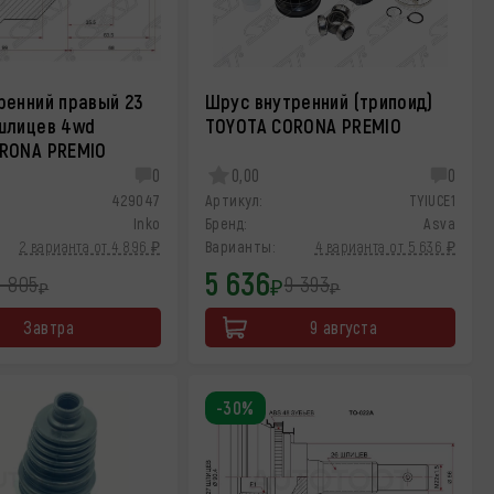
ренний правый 23
Шрус внутренний (трипоид)
шлицев 4wd
TOYOTA CORONA PREMIO
RONA PREMIO
0
0,00
0
429047
Артикул:
TYIUCE1
Inko
Бренд:
Asva
2 варианта от 4 896 ₽
Варианты:
4 варианта от 5 636 ₽
5 636
4 805
9 393
₽
₽
₽
Завтра
9 августа
-30%