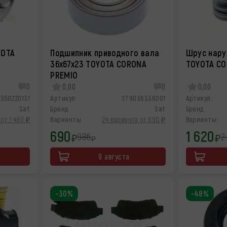
YOTA
Подшипник приводного вала
Шpус нару
36x67x23 TOYOTA CORONA
TOYOTA CO
PREMIO
0
0,00
0
0,00
350220131
Артикул:
ST9036336001
Артикул:
Sat
Бренд:
Sat
Бренд:
от 1 490 ₽
Варианты:
24 варианта от 690 ₽
Варианты:
690
1 620
986
2
₽
₽
₽
9 августа
-30%
-48%