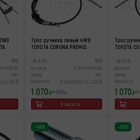
 2WD
Трос ручника левый 4WD
Трос ручн
TA
TOYOTA CORONA PREMIO
TOYOTA CO
0
0,00
0
0,00
642020351
Артикул:
ST4643020460
Артикул:
Sat
Бренд:
Sat
Бренд:
в от 780 ₽
Варианты:
14 вариантов от 1 070 ₽
Варианты:
1 070
1 070
1 529
1
₽
₽
₽
9 августа
-48%
-30%