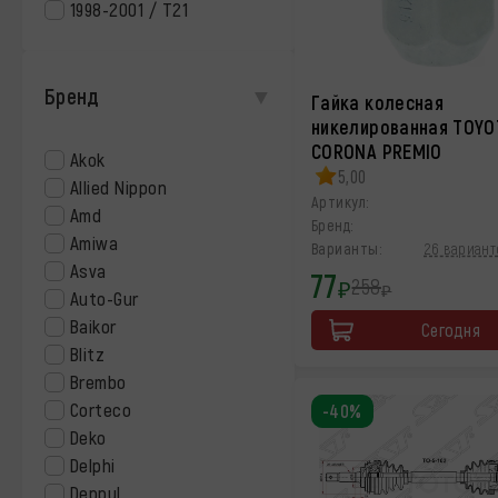
1998-2001 / T21
Бренд
Гайка колесная
никелированная TOYO
CORONA PREMIO
Akok
5,00
Allied Nippon
Артикул:
Amd
Бренд:
Amiwa
Варианты:
26 вариант
Asva
77
258
₽
₽
Auto-Gur
Baikor
Сегодня
Blitz
Brembo
Corteco
-40%
Deko
Delphi
Deppul