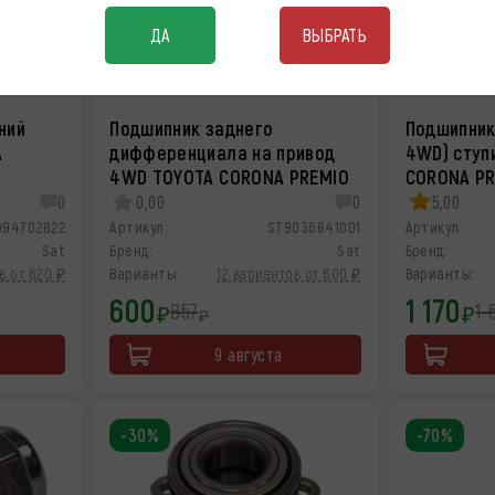
ДА
ВЫБРАТЬ
ний
Подшипник заднего
Подшипник
A
дифференциала на привод
4WD) ступ
4WD TOYOTA CORONA PREMIO
CORONA PR
0
0,00
0
5,00
094702822
Артикул:
ST9036841001
Артикул:
Sat
Бренд:
Sat
Бренд:
в от 620 ₽
Варианты:
12 вариантов от 600 ₽
Варианты:
600
1 170
857
1 
₽
₽
₽
9 августа
-30%
-70%