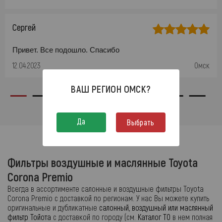
Сергей
Привет. Все подошло. Спасибо
12.04.2023
Омск
ВАШ РЕГИОН
ОМСК
?
Да
Выбрать
Фильтры воздушные и маслянные Toyota
Corona Premio
Всегда в ассортименте салонные и воздушные фильтры Toyota
Corona Premio с доставкой по регионам. У нас Вы можете купить
оригинальные и дубликатные
салонный, воздушный или маслянный
фильтр Тойота
с доставкой по городу (см.
Каталог ТО
в нем полная