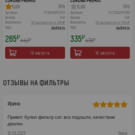
CORONA PREMIO
CORONA PREMIO
5,00
6
0,00
0
Артикул:
ST90915YZZE1
Артикул:
ST2330079355
Бренд:
Sat
Бренд:
Sat
Варианты:
Варианты:
50 вариантов от 265 ₽
50 вариантов от 335 ₽
ПВЗ:
выбрать
ПВЗ:
выбрать
265
335
₽
₽
442
478
₽
₽
10 августа
10 августа
ОТЗЫВЫ НА ФИЛЬТРЫ
Ирина
Привет. Купил фильтр сат. все подошло, качеством
дволен
10.05.2023
Омск