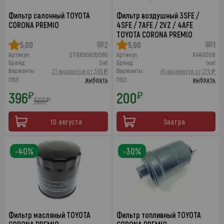
Фильтр салонный TOYOTA
Фильтр воздушный 3SFE /
CORONA PREMIO
4SFE / 7AFE / 2VZ / 4AFE
TOYOTA CORONA PREMIO
5,00
2
5,00
1
Артикул:
ST8850820060
Артикул:
X4A0008
Бренд:
Sat
Бренд:
Ixat
Варианты:
Варианты:
31 вариантов от 396 ₽
45 вариантов от 275 ₽
ПВЗ:
выбрать
ПВЗ:
выбрать
396
200
₽
₽
565
₽
10 августа
Завтра
-40%
-30%
Фильтр масляный TOYOTA
Фильтр топливный TOYOTA