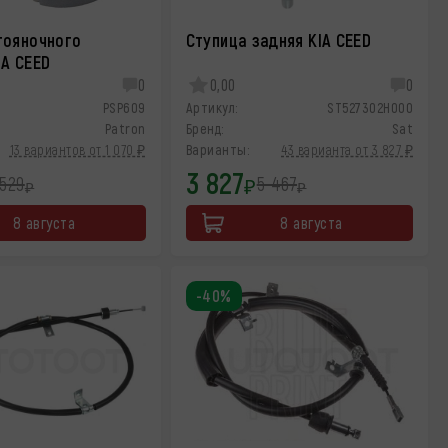
тояночного
Ступица задняя KIA CEED
IA CEED
0
0,00
0
PSP609
Артикул:
ST527302H000
Patron
Бренд:
Sat
13 вариантов от 1 070 ₽
Варианты:
43 варианта от 3 827 ₽
3 827
 529
5 467
₽
₽
₽
8 августа
8 августа
-40%