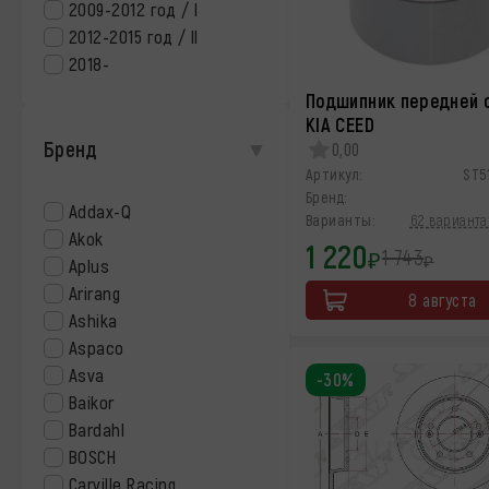
2009-2012 год / I
2012-2015 год / II
2018-
Подшипник передней 
KIA CEED
Бренд
0,00
Артикул:
ST5
Бренд:
Addax-Q
Варианты:
62 варианта 
Akok
1 220
1 743
₽
₽
Aplus
Arirang
8 августа
Ashika
Aspaco
Asva
-30%
Baikor
Bardahl
BOSCH
Carville Racing