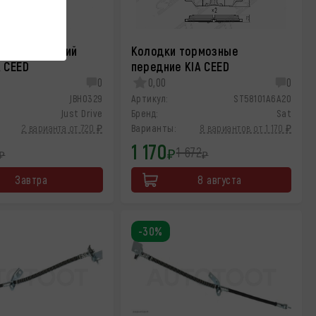
мозной задний
Колодки тормозные
A CEED
передние KIA CEED
0
0,00
0
JBH0329
Артикул:
ST58101A6A20
Just Drive
Бренд:
Sat
2 варианта от 720 ₽
Варианты:
8 вариантов от 1 170 ₽
1 170
1 672
₽
₽
₽
Завтра
8 августа
-30%