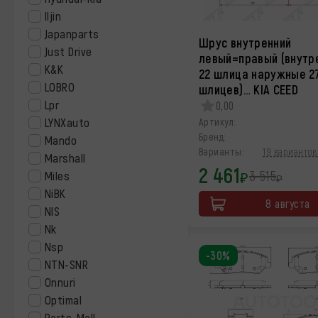
Iljin
Japanparts
Шрус внутренний
Just Drive
левый=правый (внутр
K&K
22 шлица наружные 2
LOBRO
шлицев)… KIA CEED
Lpr
0,00
LYNXauto
Артикул:
Бренд:
Mando
Варианты:
19 вариантов 
Marshall
2 461
3 515
Miles
₽
₽
NiBK
8 августа
NIS
Nk
Nsp
-30%
NTN-SNR
Onnuri
Optimal
Parts-Mall