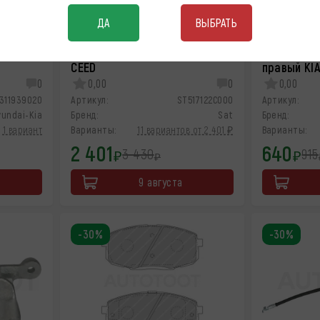
ДА
ВЫБРАТЬ
ый KIA
Диск тормозной передний KIA
Шланг тор
CEED
правый KI
0
0,00
0
0,00
311939020
Артикул:
ST517122C000
Артикул:
yundai-Kia
Бренд:
Sat
Бренд:
1 вариант
Варианты:
11 вариантов от 2 401 ₽
Варианты:
2 401
640
3 430
915
₽
₽
₽
9 августа
-30%
-30%