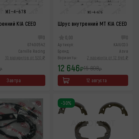
ренний KIA CEED
Шрус внутренний МТ KIA CEED
0
0,00
0
G7400542
Артикул:
KAIUCD3
Carville Racing
Бренд:
Asva
10 вариантов от 520 ₽
Варианты:
2 варианта от 12 646 ₽
12 646
15 808
₽
₽
₽
Завтра
12 августа
-30%