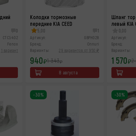
адний
Колодки тормозные
Шланг тор
передние KIA CEED
левый KIA 
0
5,00
1
0,00
CTC3402
Артикул:
GBPH028
Артикул:
Fenox
Бренд:
Onnuri
Бренд:
1 вариант
Варианты:
29 вариантов от 950 ₽
Варианты:
940
1 570
1 343
2
₽
₽
₽
8 августа
-30%
-30%