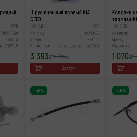
ередний
Шрус внешний правый KIA
Колодки с
CEED
тормоза K
0
0,00
0
0,00
PBRC1020
Артикул:
PCV2080
Артикул:
Patron
Бренд:
Patron
Бренд:
от 7 659 ₽
Варианты:
7 вариантов от 4 254 ₽
Варианты:
3 393
1 070
4 847
1
₽
₽
₽
Завтра
-30%
-40%