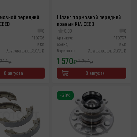
мозной передний
Шланг тормозной передний
CEED
правый KIA CEED
0
0,00
0
FT0736
Артикул:
FT0737
K&K
Бренд:
K&K
3 варианта от 2 021 ₽
Варианты:
3 варианта от 2 021 ₽
1 570
 244
2 244
₽
₽
₽
8 августа
8 августа
-30%