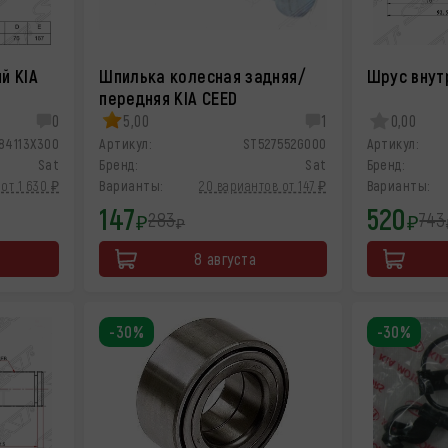
й KIA
Шпилька колесная задняя/
Шрус внут
передняя KIA CEED
0
5,00
1
0,00
84113X300
Артикул:
ST527552G000
Артикул:
Sat
Бренд:
Sat
Бренд:
от 1 630 ₽
Варианты:
20 вариантов от 147 ₽
Варианты:
147
520
283
743
₽
₽
₽
8 августа
-30%
-30%