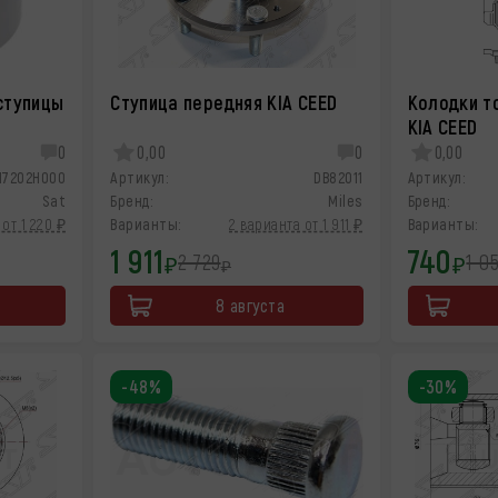
ступицы
Ступица передняя KIA CEED
Колодки т
KIA CEED
0
0,00
0
0,00
17202H000
Артикул:
DB82011
Артикул:
Sat
Бренд:
Miles
Бренд:
от 1 220 ₽
Варианты:
2 варианта от 1 911 ₽
Варианты:
1 911
740
2 729
1 0
₽
₽
₽
8 августа
-48%
-30%