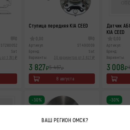
Ступица передняя KIA CEED
Датчик АБ
KIA CEED
0
0,00
0
0,00
ST280052
Артикул:
ST490009
Артикул:
Sat
Бренд:
Sat
Бренд:
 от 1 781 ₽
Варианты:
30 вариантов от 3 827 ₽
Варианты:
3 827
3 008
5 467
₽
₽
₽
8 августа
-30%
-30%
ВАШ РЕГИОН
ОМСК
?