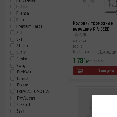
Patron
Pilenga
Pmc
Колодки тормозные
Premium Parts
передние KIA CEED
Sat
0,00
Skf
Артикул:
Stellox
Бренд:
Sufix
Варианты:
11 вариантов
1 781
Sunko
2 544
₽
₽
Swag
8 августа
TechWit
Termal
Textar
TREVI AUTOMOTIVE
Trw/Lucas
Zekkert
Zzvf