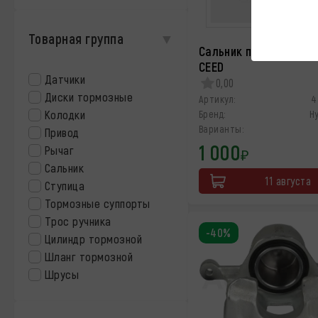
Товарная группа
Сальник привода прав
CEED
Датчики
0,00
Диски тормозные
Артикул:
4
Колодки
Бренд:
H
Варианты:
Привод
1 000
Рычаг
₽
Сальник
11 августа
Ступица
Тормозные суппорты
Трос ручника
-40%
Цилиндр тормозной
Шланг тормозной
Шрусы