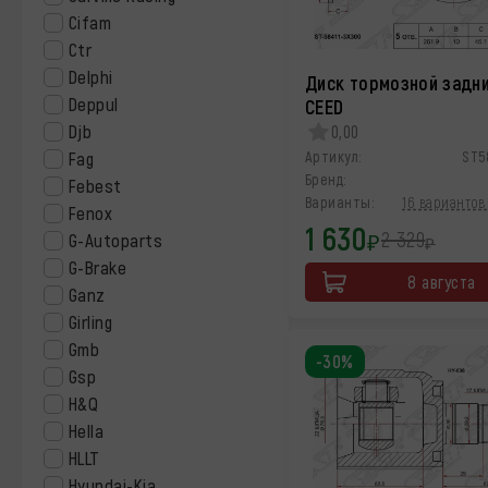
Cifam
Ctr
Delphi
Диск тормозной задни
Deppul
CEED
Djb
0,00
Fag
Артикул:
ST5
Бренд:
Febest
Варианты:
16 вариантов 
Fenox
1 630
2 329
G-Autoparts
₽
₽
G-Brake
8 августа
Ganz
Girling
Gmb
-30%
Gsp
H&Q
Hella
HLLT
Hyundai-Kia