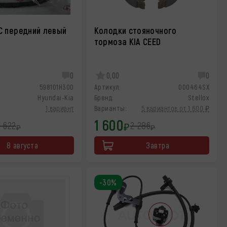
С передний левый
Колодки стояночного
тормоза KIA CEED
0
0,00
0
598101H300
Артикул:
000464SX
Hyundai-Kia
Бренд:
Stellox
1 вариант
Варианты:
5 вариантов от 1 600 ₽
1 600
 622
2 286
₽
₽
₽
8 августа
Завтра
-30%