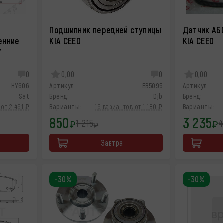
Подшипник передней ступицы
Датчик АБ
енние
KIA CEED
KIA CEED
7
0
0,00
0
0,00
HY606
Артикул:
EB5095
Артикул:
Sat
Бренд:
Djb
Бренд:
от 2 461 ₽
Варианты:
16 вариантов от 1 180 ₽
Варианты:
850
3 235
1 215
4
₽
₽
₽
Завтра
-30%
-30%