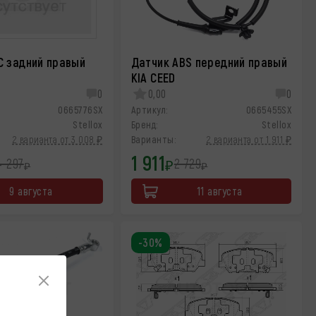
С задний правый
Датчик ABS передний правый
KIA CEED
0
0,00
0
0665776SX
Артикул:
0665455SX
Stellox
Бренд:
Stellox
2 варианта от 3 008 ₽
Варианты:
2 варианта от 1 911 ₽
1 911
4 297
2 729
₽
₽
₽
9 августа
11 августа
-30%