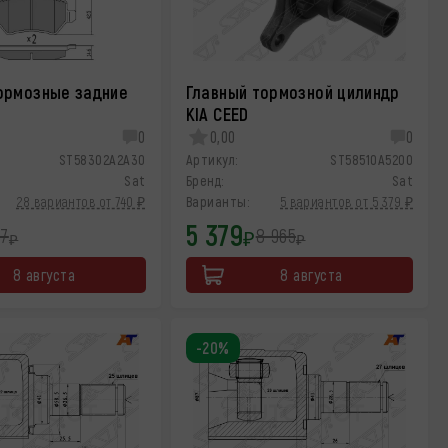
ормозные задние
Главный тормозной цилиндр
KIA CEED
0
0,00
0
ST58302A2A30
Артикул:
ST58510A5200
Sat
Бренд:
Sat
28 вариантов от 740 ₽
Варианты:
5 вариантов от 5 379 ₽
5 379
57
8 965
₽
₽
₽
8 августа
8 августа
-20%