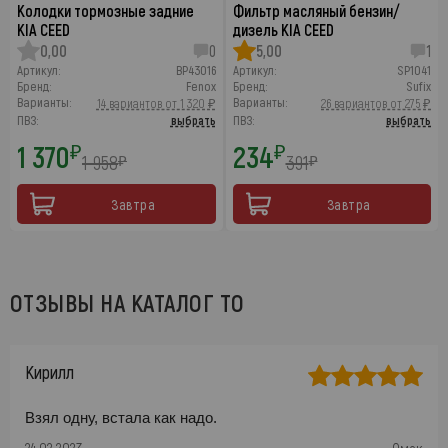
Колодки тормозные задние
Фильтр масляный бензин/
KIA CEED
дизель KIA CEED
0,00
0
5,00
1
Артикул:
BP43016
Артикул:
SP1041
Бренд:
Fenox
Бренд:
Sufix
Варианты:
Варианты:
14 вариантов от 1 320 ₽
26 вариантов от 275 ₽
ПВЗ:
выбрать
ПВЗ:
выбрать
1 370
234
₽
₽
1 958
391
₽
₽
Завтра
Завтра
ОТЗЫВЫ НА КАТАЛОГ ТО
Кирилл
Взял одну, встала как надо.