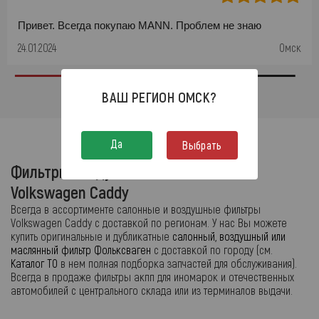
Привет. Всегда покупаю MANN. Проблем не знаю
24.01.2024
Омск
ВАШ РЕГИОН
ОМСК
?
Да
Выбрать
Фильтры воздушные и маслянные
Volkswagen Caddy
Всегда в ассортименте салонные и воздушные фильтры
Volkswagen Caddy с доставкой по регионам. У нас Вы можете
купить оригинальные и дубликатные
салонный, воздушный или
маслянный фильтр Фольксваген
с доставкой по городу (см.
Каталог ТО
в нем полная подборка запчастей для обслуживания).
Всегда в продаже фильтры акпп для иномарок и отечественных
автомобилей с центрального склада или из терминалов выдачи.