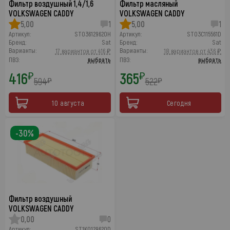
Фильтр воздушный 1,4/1,6
Фильтр масляный
VOLKSWAGEN CADDY
VOLKSWAGEN CADDY
5,00
1
5,00
1
Артикул:
ST036129620H
Артикул:
ST03C115561D
Бренд:
Sat
Бренд:
Sat
Варианты:
Варианты:
17 вариантов от 416 ₽
18 вариантов от 436 ₽
ПВЗ:
выбрать
ПВЗ:
выбрать
416
365
₽
₽
594
522
₽
₽
10 августа
Сегодня
-30%
Фильтр воздушный
VOLKSWAGEN CADDY
0,00
0
Артикул:
ST1K0129620D