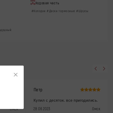
Ходовая часть
#Колодки
#Диски тормозные
#Шрусы
здушный
Петр
Купил с десяток. все пригодились.
Омск
28.06.2023
Омск