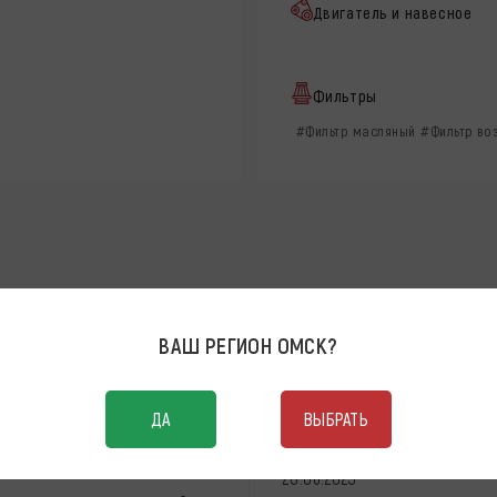
Двигатель и навесное
Фильтры
#Фильтр масляный
#Фильтр во
EN CADDY
ВАШ РЕГИОН
ОМСК
?
Иван Иваныч
ДА
ВЫБРАТЬ
Всегда покупаю MANN.
Качество надежное
не знаю
28.06.2023