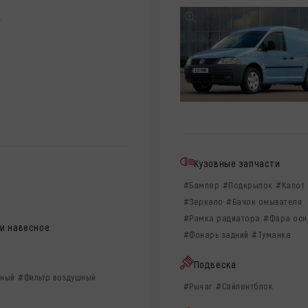
Y
Кузовные запчасти
#Бампер
#Подкрылок
#Капот
#Зеркало
#Бачок омывателя
#Рамка радиатора
#Фара осн
 и навесное
#Фонарь задний
#Туманка
Подвеска
яный
#Фильтр воздушный
#Рычаг
#Сайлентблок