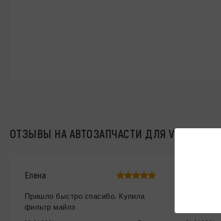
ОТЗЫВЫ НА АВТОЗАПЧАСТИ ДЛЯ VOLKSWAG
Елена
Виталий
Пришло быстро спасибо. Купила
Привет. 
фильтр майлз
Проблем 