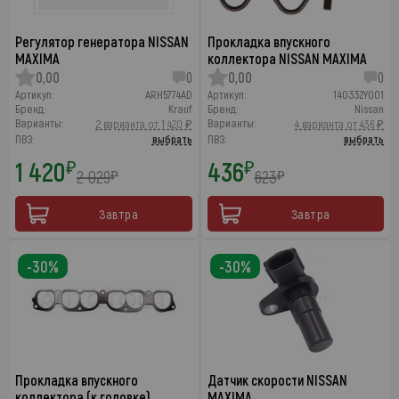
Регулятор генератора NISSAN
Прокладка впускного
MAXIMA
коллектора NISSAN MAXIMA
0,00
0
0,00
0
Артикул:
ARH5774AD
Артикул:
140332Y001
Бренд:
Krauf
Бренд:
Nissan
Варианты:
Варианты:
2 варианта от 1 420 ₽
4 варианта от 436 ₽
ПВЗ:
выбрать
ПВЗ:
выбрать
1 420
436
₽
₽
2 029
623
₽
₽
Завтра
Завтра
-30%
-30%
Прокладка впускного
Датчик скорости NISSAN
коллектора (к головке)
MAXIMA