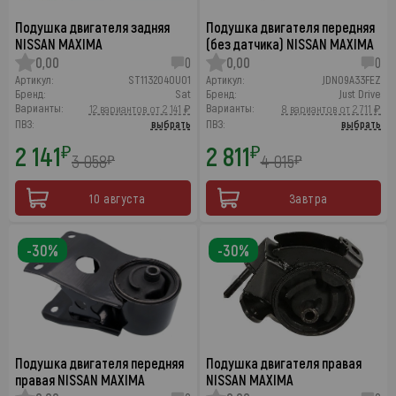
Подушка двигателя задняя
Подушка двигателя передняя
NISSAN MAXIMA
(без датчика) NISSAN MAXIMA
0,00
0
0,00
0
Артикул:
ST1132040U01
Артикул:
JDN09A33FEZ
Бренд:
Sat
Бренд:
Just Drive
Варианты:
Варианты:
12 вариантов от 2 141 ₽
8 вариантов от 2 711 ₽
ПВЗ:
выбрать
ПВЗ:
выбрать
2 141
2 811
₽
₽
3 058
4 015
₽
₽
10 августа
Завтра
-30%
-30%
Подушка двигателя передняя
Подушка двигателя правая
правая NISSAN MAXIMA
NISSAN MAXIMA