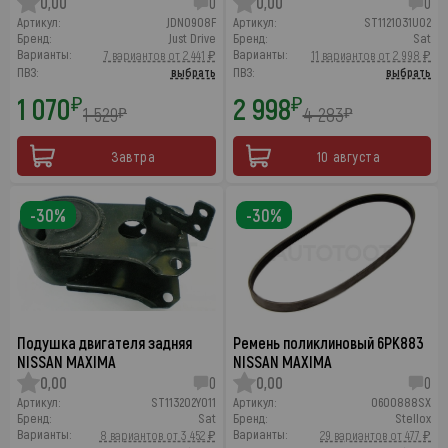
0,00
0
0,00
0
Артикул:
JDN0908F
Артикул:
ST1121031U02
Бренд:
Just Drive
Бренд:
Sat
Варианты:
Варианты:
7 вариантов от 2 441 ₽
11 вариантов от 2 998 ₽
ПВЗ:
выбрать
ПВЗ:
выбрать
1 070
2 998
₽
₽
1 529
4 283
₽
₽
Завтра
10 августа
-30%
-30%
Подушка двигателя задняя
Ремень поликлиновый 6PK883
NISSAN MAXIMA
NISSAN MAXIMA
0,00
0
0,00
0
Артикул:
ST113202Y011
Артикул:
0600888SX
Бренд:
Sat
Бренд:
Stellox
Варианты:
Варианты:
8 вариантов от 3 452 ₽
29 вариантов от 477 ₽