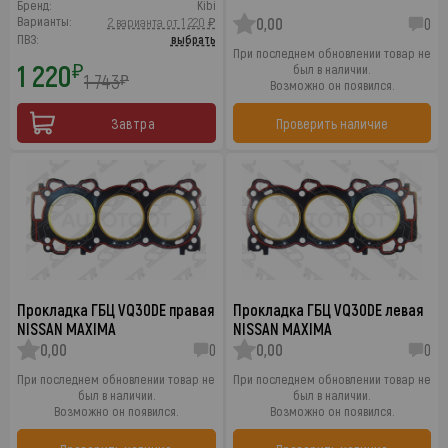
Бренд:
Kibi
Варианты:
2 варианта от 1 220 ₽
0,00
0
ПВЗ:
выбрать
При последнем обновлении товар не
1 220
₽
был в наличии.
1 743
₽
Возможно он появился.
Завтра
Проверить наличие
Прокладка ГБЦ VQ30DE правая
Прокладка ГБЦ VQ30DE левая
NISSAN MAXIMA
NISSAN MAXIMA
0,00
0
0,00
0
При последнем обновлении товар не
При последнем обновлении товар не
был в наличии.
был в наличии.
Возможно он появился.
Возможно он появился.