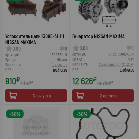
Успокоитель цепи 13085-31U11
Генератор NISSAN MAXIMA
NISSAN MAXIMA
0,00
0
0,00
0
Артикул:
ST231000L700N
Артикул:
1308531U11
Бренд:
Sat
Бренд:
Nissan
Варианты:
2 варианта от 12 626 ₽
Варианты:
1 вариант
ПВЗ:
выбрать
ПВЗ:
выбрать
810
12 626
₽
₽
1 157
15 783
₽
₽
13 августа
12 августа
-30%
-30%