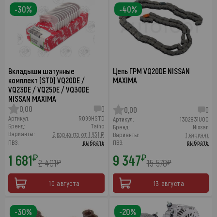
-30%
-40%
Вкладыши шатунные
Цепь ГРМ VQ20DE NISSAN
комплект (STD) VQ20DE /
MAXIMA
VQ23DE / VQ25DE / VQ30DE
NISSAN MAXIMA
0,00
0
0,00
0
Артикул:
R099HSTD
Артикул:
1302831U00
Бренд:
Taiho
Бренд:
Nissan
Варианты:
2 варианта от 1 931 ₽
Варианты:
1 вариант
ПВЗ:
выбрать
ПВЗ:
выбрать
1 681
9 347
₽
₽
2 401
15 578
₽
₽
10 августа
13 августа
-30%
-20%