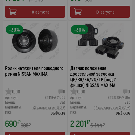
10 августа
10 августа
-30%
-30%
Ролик натяжителя приводного
Датчик положения
ремня NISSAN MAXIMA
дроссельной заслонки
QG/SR/KA/VQ/TB (под 2
фишки) NISSAN MAXIMA
0,00
0
0,00
0
Артикул:
ST1194731U05
Артикул:
ST226204M50A
Бренд:
Sat
Бренд:
Sat
Варианты:
Варианты:
22 варианта от 690 ₽
17 вариантов от 2 201 ₽
ПВЗ:
выбрать
ПВЗ:
выбрать
690
2 201
₽
₽
986
3 144
₽
₽