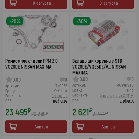
10 августа
10 августа
-20%
-30%
Ремкомплект цепи ГРМ 2.0
Вкладыши коренные STD
VQ20DE NISSAN MAXIMA
VQ20DE/VQ23DE/V… NISSAN
MAXIMA
0,00
0
0,00
0
Артикул:
M099HSTD
Артикул:
TK0032
Бренд:
Taiho
Бренд:
LYNXauto
Варианты:
2 варианта от 2 491 ₽
Варианты:
1 вариант
ПВЗ:
выбрать
ПВЗ:
выбрать
23 495
2 621
₽
₽
29 369
3 744
₽
₽
Завтра
Завтра