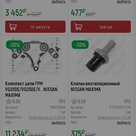
ПВЗ:
выбрать
ПВЗ:
выбрать
3 452
477
₽
₽
4 932
681
₽
₽
10 августа
Завтра
-20%
-30%
Комплект цепи ГРМ
Клапан вентиляционнный
VQ20DE/VQ25DE/V… NISSAN
NISSAN MAXIMA
MAXIMA
0,00
0
0,00
0
Артикул:
TKNS308A
Артикул:
ST1181075T00
Бренд:
Sat
Бренд:
Sat
Варианты:
Варианты:
16 вариантов от 11 234 ₽
16 вариантов от 375 ₽
ПВЗ:
выбрать
ПВЗ:
выбрать
11 234
375
₽
₽
14 043
536
₽
₽