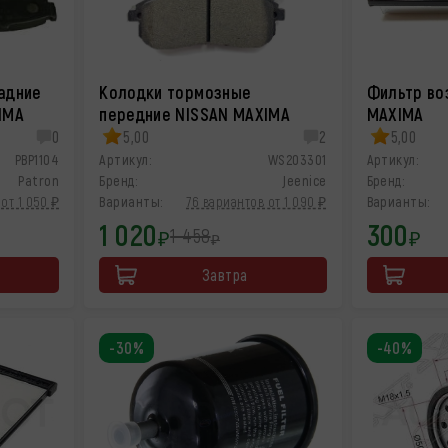
адние
Колодки тормозные
Фильтр во
IMA
передние NISSAN MAXIMA
MAXIMA
0
5,00
2
5,00
PBP1104
Артикул:
WS203301
Артикул:
Patron
Бренд:
Jeenice
Бренд:
от 1 050 ₽
Варианты:
76 вариантов от 1 090 ₽
Варианты:
1 020
300
1 458
₽
₽
₽
Завтра
-30%
-40%