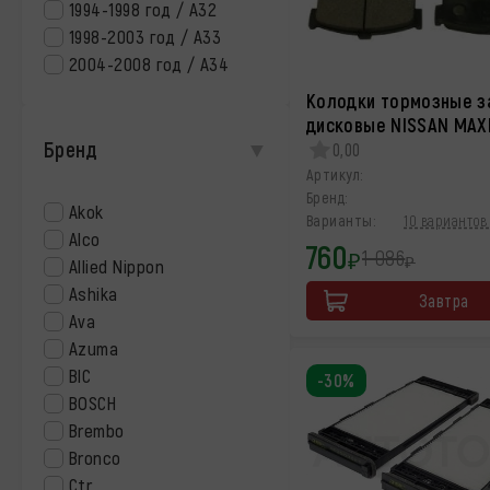
1994-1998 год / A32
1998-2003 год / A33
2004-2008 год / А34
Колодки тормозные з
дисковые NISSAN MAX
Бренд
0,00
Артикул:
Бренд:
Akok
Варианты:
10 вариантов 
Alco
760
1 086
₽
₽
Allied Nippon
Ashika
Завтра
Ava
Azuma
BIC
-30%
BOSCH
Brembo
Bronco
Ctr