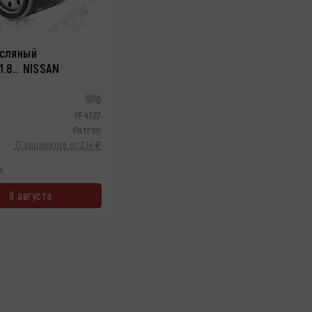
сляный
/1.8… NISSAN
0
PF4127
Patron
77 вариантов от 214 ₽
₽
9 августа