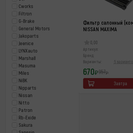
Cworks
Filtron
G-Brake
Фильтр салонный (ко
General Motors
NISSAN MAXIMA
Jakoparts
0,00
Jeenice
Артикул:
LYNXauto
Бренд:
Marshall
Варианты:
5 варианто
Masuma
670
957
₽
Miles
₽
NiBK
Завтра
Nipparts
Nissan
Nitto
Patron
Rb-Exide
Sakura
Sangsin