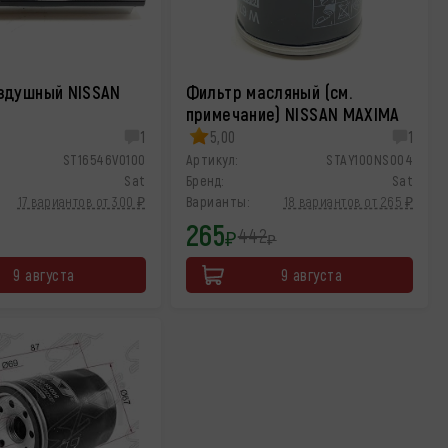
здушный NISSAN
Фильтр масляный (см.
примечание) NISSAN MAXIMA
1
5,00
1
ST16546V0100
Артикул:
STAY100NS004
Sat
Бренд:
Sat
17 вариантов от 300 ₽
Варианты:
18 вариантов от 265 ₽
265
442
₽
₽
9 августа
9 августа