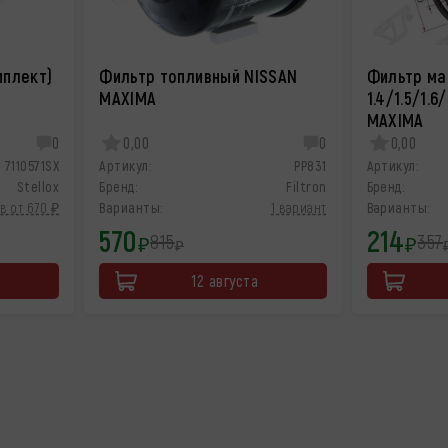
мплект)
Фильтр топливный NISSAN
Фильтр ма
MAXIMA
1.4/1.5/1.6
MAXIMA
0
0,00
0
0,00
7110571SX
Артикул:
PP831
Артикул:
Stellox
Бренд:
Filtron
Бренд:
в от 670 ₽
Варианты:
1 вариант
Варианты:
570
214
815
357
₽
₽
₽
12 августа