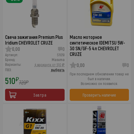
Свеча зажигания Premium Plus
Масло моторное
Iridium CHEVROLET CRUZE
синтетическое IDEMITSU 5W-
30 SN/GF-5 4л CHEVROLET
0,00
0
CRUZE
Артикул:
S105I
Бренд:
Masuma
Варианты:
4 варианта от 510 ₽
0,00
0
ПВЗ:
выбрать
При последнем обновлении товар не
510
₽
был в наличии.
729
₽
Возможно он появился.
Завтра
Проверить наличие