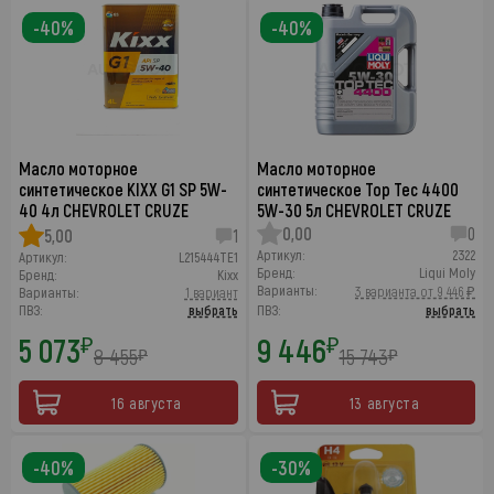
-40%
-40%
Масло моторное
Масло моторное
синтетическое KIXX G1 SP 5W-
синтетическое Top Tec 4400
40 4л CHEVROLET CRUZE
5W-30 5л CHEVROLET CRUZE
0,00
0
5,00
1
Артикул:
2322
Артикул:
L215444TE1
Бренд:
Liqui Moly
Бренд:
Kixx
Варианты:
3 варианта от 9 446 ₽
Варианты:
1 вариант
ПВЗ:
выбрать
ПВЗ:
выбрать
5 073
9 446
₽
₽
8 455
15 743
₽
₽
16 августа
13 августа
-40%
-30%