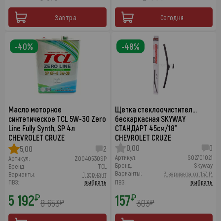
Завтра
Сегодня
-40%
-48%
Масло моторное
Щетка стеклоочистител…
синтетическое TCL 5W-30 Zero
бескаркасная SKYWAY
Line Fully Synth, SP 4л
СТАНДАРТ 45см/18"
CHEVROLET CRUZE
CHEVROLET CRUZE
0,00
0
5,00
2
Артикул:
S02701021
Артикул:
Z0040530SP
Бренд:
Skyway
Бренд:
TCL
Варианты:
3 варианта от 157 ₽
Варианты:
1 вариант
ПВЗ:
выбрать
ПВЗ:
выбрать
5 192
157
₽
₽
8 653
303
₽
₽