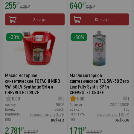
255
640
₽
₽
425
915
₽
₽
Завтра
13 августа
-30%
-30%
Масло моторное
Масло моторное
синтетическое TOTACHI NIRO
синтетическое TCL 5W-30 Zero
5W-30 LV Synthetic SN 4л
Line Fully Synth, SP 1л
CHEVROLET CRUZE
CHEVROLET CRUZE
0,00
0
5,00
1
Артикул:
19904
Артикул:
Z0010530SP
Бренд:
Totachi
Бренд:
TCL
Варианты:
Варианты:
8 вариантов от 2 979 ₽
2 варианта от 1 871 ₽
ПВЗ:
выбрать
ПВЗ:
выбрать
2 781
1 711
₽
₽
3 973
2 444
₽
₽