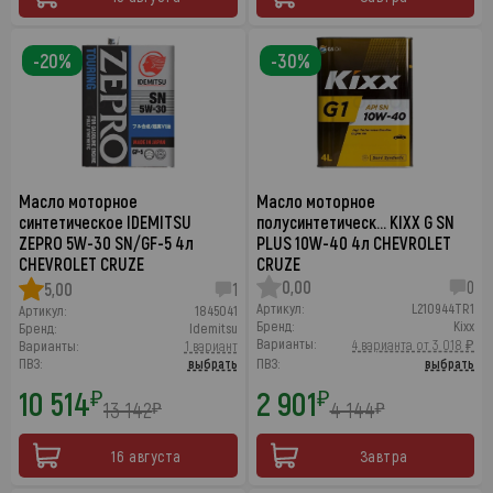
-20%
-30%
Масло моторное
Масло моторное
синтетическое IDEMITSU
полусинтетическ… KIXX G SN
ZEPRO 5W-30 SN/GF-5 4л
PLUS 10W-40 4л CHEVROLET
CHEVROLET CRUZE
CRUZE
0,00
0
5,00
1
Артикул:
L210944TR1
Артикул:
1845041
Бренд:
Kixx
Бренд:
Idemitsu
Варианты:
4 варианта от 3 018 ₽
Варианты:
1 вариант
ПВЗ:
выбрать
ПВЗ:
выбрать
10 514
2 901
₽
₽
13 142
4 144
₽
₽
16 августа
Завтра