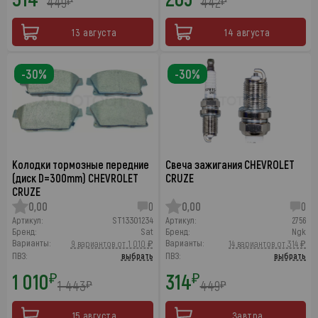
449
442
₽
₽
13 августа
14 августа
-30%
-30%
Колодки тормозные передние
Свеча зажигания CHEVROLET
(диск D=300mm) CHEVROLET
CRUZE
CRUZE
0,00
0
0,00
0
Артикул:
ST13301234
Артикул:
2756
Бренд:
Sat
Бренд:
Ngk
Варианты:
Варианты:
9 вариантов от 1 010 ₽
14 вариантов от 314 ₽
ПВЗ:
выбрать
ПВЗ:
выбрать
1 010
314
₽
₽
1 443
449
₽
₽
15 августа
Завтра