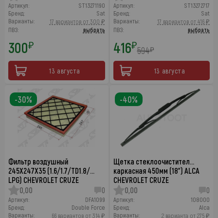
Артикул:
ST13271190
Артикул:
ST13272717
Бренд:
Sat
Бренд:
Sat
Варианты:
Варианты:
17 вариантов от 300 ₽
17 вариантов от 416 ₽
ПВЗ:
выбрать
ПВЗ:
выбрать
300
416
₽
₽
594
₽
13 августа
13 августа
-30%
-40%
Фильтр воздушный
Щетка стеклоочистител…
245X247X35 (1.6/1.7/TD1.8/…
каркасная 450мм (18") ALCA
LPG) CHEVROLET CRUZE
CHEVROLET CRUZE
0,00
0
0,00
0
Артикул:
DFA1099
Артикул:
108000
Бренд:
Double Force
Бренд:
Alca
Варианты:
Варианты:
66 вариантов от 314 ₽
2 варианта от 275 ₽