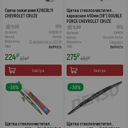
Свеча зажигания KJ16CRL11
Щетка стеклоочистител…
CHEVROLET CRUZE
каркасная 450мм (18") DOUBLE
FORCE CHEVROLET CRUZE
0,00
0
0,00
0
Артикул:
KJ16CRL11
Артикул:
DFM18
Бренд:
Denso
Бренд:
Double Force
Варианты:
17 вариантов от 200 ₽
Варианты:
1 вариант
ПВЗ:
выбрать
ПВЗ:
выбрать
224
275
₽
₽
374
459
₽
₽
Завтра
Завтра
-30%
-30%
Щетка стеклоочистител…
Щетка стеклоочистител…