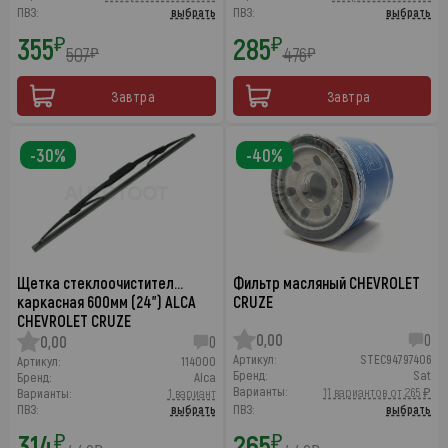
ПВЗ:
выбрать
ПВЗ:
выбрать
355
285
₽
₽
507
476
₽
₽
Завтра
Завтра
-30%
-40%
Щетка стеклоочистител…
Фильтр масляный CHEVROLET
каркасная 600мм (24") ALCA
CRUZE
CHEVROLET CRUZE
0,00
0
0,00
0
Артикул:
STEC94797406
Артикул:
114000
Бренд:
Sat
Бренд:
Alca
Варианты:
11 вариантов от 265 ₽
Варианты:
1 вариант
ПВЗ:
выбрать
ПВЗ:
выбрать
314
265
₽
₽