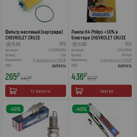
Фильтр масляный (картридж)
Лампа H4 Philips +30% в
CHEVROLET CRUZE
блистере CHEVROLET CRUZE
0,00
0
0,00
0
Артикул:
ST93185674
Артикул:
12342PRB1
Бренд:
Sat
Бренд:
Philips
Варианты:
Варианты:
17 вариантов от 265 ₽
3 варианта от 385 ₽
ПВЗ:
выбрать
ПВЗ:
выбрать
265
436
₽
₽
442
623
₽
₽
13 августа
Завтра
-40%
-40%