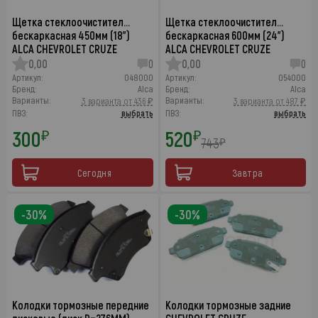
Щетка стеклоочистител…
Щетка стеклоочистител…
бескаркасная 450мм (18")
бескаркасная 600мм (24")
ALCA CHEVROLET CRUZE
ALCA CHEVROLET CRUZE
0,00
0
0,00
0
Артикул:
048000
Артикул:
054000
Бренд:
Alca
Бренд:
Alca
Варианты:
Варианты:
3 варианта от 436 ₽
3 варианта от 487 ₽
ПВЗ:
выбрать
ПВЗ:
выбрать
300
520
₽
₽
743
₽
Сегодня
Завтра
-30%
-30%
Колодки тормозные передние
Колодки тормозные задние