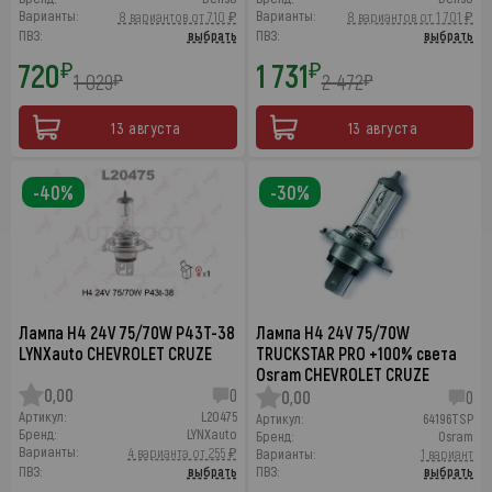
Варианты:
Варианты:
8 вариантов от 710 ₽
8 вариантов от 1 701 ₽
ПВЗ:
выбрать
ПВЗ:
выбрать
720
1 731
₽
₽
1 029
2 472
₽
₽
13 августа
13 августа
-40%
-30%
Лампа H4 24V 75/70W P43T-38
Лампа H4 24V 75/70W
LYNXauto CHEVROLET CRUZE
TRUCKSTAR PRO +100% света
Osram CHEVROLET CRUZE
0,00
0
0,00
0
Артикул:
L20475
Артикул:
64196TSP
Бренд:
LYNXauto
Бренд:
Osram
Варианты:
4 варианта от 255 ₽
Варианты:
1 вариант
ПВЗ:
выбрать
ПВЗ:
выбрать