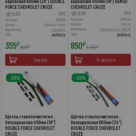
каркасная 600мм (24") DOUBLE
каркасная 450мм (18") DENSO
FORCE CHEVROLET CRUZE
CHEVROLET CRUZE
0,00
0
0,00
0
Артикул:
DM045
Артикул:
DFM24
Бренд:
Denso
Бренд:
Double Force
Варианты:
4 варианта от 690 ₽
Варианты:
1 вариант
ПВЗ:
выбрать
ПВЗ:
выбрать
355
850
₽
₽
507
1 215
₽
₽
Завтра
13 августа
-30%
-30%
Щетка стеклоочистител…
Щетка стеклоочистител…
бескаркасная 450мм (18")
бескаркасная 600мм (24")
DOUBLE FORCE CHEVROLET
DOUBLE FORCE CHEVROLET
CRUZE
CRUZE