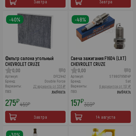
Завтра
Завтра
-40%
-48%
Фильтр салона угольный
Свеча зажигания F16D4 (LXT)
CHEVROLET CRUZE
CHEVROLET CRUZE
0,00
0
0,00
0
Артикул:
DFC2442
Артикул:
ST980795614P
Бренд:
Double Force
Бренд:
Sat
Варианты:
Варианты:
22 варианта от 335 ₽
6 вариантов от 157 ₽
ПВЗ:
выбрать
ПВЗ:
выбрать
275
157
₽
₽
459
303
₽
₽
Завтра
14 августа
-30%