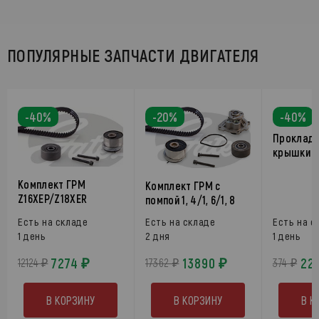
ПОПУЛЯРНЫЕ ЗАПЧАСТИ ДВИГАТЕЛЯ
-40%
-20%
-40%
Прокладк
крышки F
Комплект ГРМ
Комплект ГРМ с
Z16XEP/Z18XER
помпой 1, 4/1, 6/1, 8
Есть на складе
Есть на складе
Есть на с
1 день
2 дня
1 день
7274 ₽
13890 ₽
22
12124 ₽
17362 ₽
374 ₽
В КОРЗИНУ
В КОРЗИНУ
В К