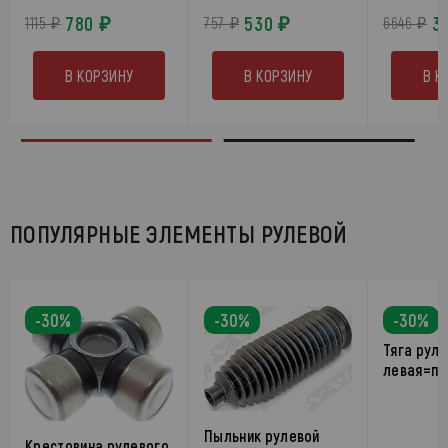
780 ₽
530 ₽
3
1115 ₽
757 ₽
6646 ₽
В КОРЗИНУ
В КОРЗИНУ
В К
ПОПУЛЯРНЫЕ ЭЛЕМЕНТЫ РУЛЕВОЙ
-30%
-30%
-30%
Тяга рул
левая=пр
Пыльник рулевой
Крестовина рулевого