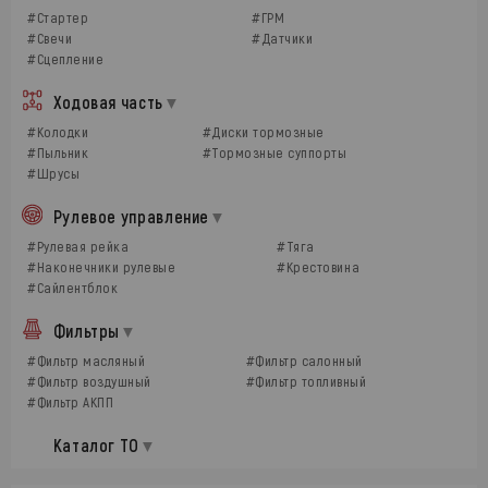
#Стартер
#ГРМ
#Свечи
#Датчики
#Сцепление
Ходовая часть
#Колодки
#Диски тормозные
#Пыльник
#Тормозные суппорты
#Шрусы
Рулевое управление
#Рулевая рейка
#Тяга
#Наконечники рулевые
#Крестовина
#Сайлентблок
Фильтры
#Фильтр масляный
#Фильтр салонный
#Фильтр воздушный
#Фильтр топливный
#Фильтр АКПП
Каталог ТО