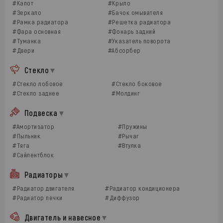
#Капот
#Крыло
#Зеркало
#Бачок омывателя
#Рамка радиатора
#Решетка радиатора
#Фара основная
#Фонарь задний
#Туманка
#Указатель поворота
#Двери
#Абсорбер
Стекло
#Стекло лобовое
#Стекло боковое
#Стекло заднее
#Молдинг
Подвеска
#Амортизатор
#Пружины
#Пыльник
#Рычаг
#Тяга
#Втулка
#Сайлентблок
Радиаторы
#Радиатор двигателя
#Радиатор кондиционера
#Радиатор печки
#Диффузор
Двигатель и навесное