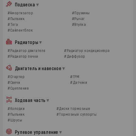
Подвеска
#Амортизатор
#Пружины
#Пыльник
#Рычаг
#Тяга
#Втулка
#Сайлентблок
Радиаторы
#Радиатор двигателя
#Радиатор кондиционера
#Радиатор печки
#Диффузор
Двигатель и навесное
#Стартер
#ГРМ
#Свечи
#Датчики
#Сцепление
Ходовая часть
#Колодки
#Диски тормозные
#Пыльник
#Тормозные суппорты
#Шрусы
Рулевое управление