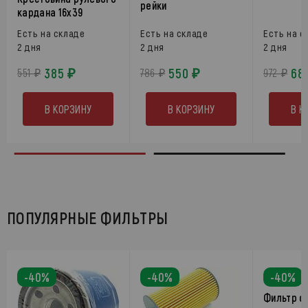
рейки
кардана 16х39
Есть на складе
Есть на складе
Есть на с
2 дня
2 дня
2 дня
385 ₽
550 ₽
68
551 ₽
786 ₽
972 ₽
В КОРЗИНУ
В КОРЗИНУ
В К
ПОПУЛЯРНЫЕ ФИЛЬТРЫ
-40%
-40%
-40%
Фильтр с