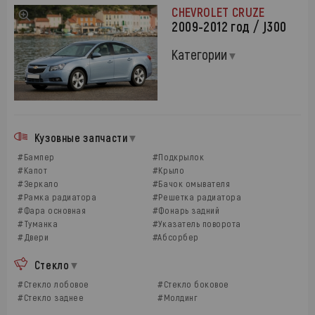
CHEVROLET CRUZE
2009-2012 год / J300
Категории
Кузовные запчасти
#Бампер
#Подкрылок
#Капот
#Крыло
#Зеркало
#Бачок омывателя
#Рамка радиатора
#Решетка радиатора
#Фара основная
#Фонарь задний
#Туманка
#Указатель поворота
#Двери
#Абсорбер
Стекло
#Стекло лобовое
#Стекло боковое
#Стекло заднее
#Молдинг