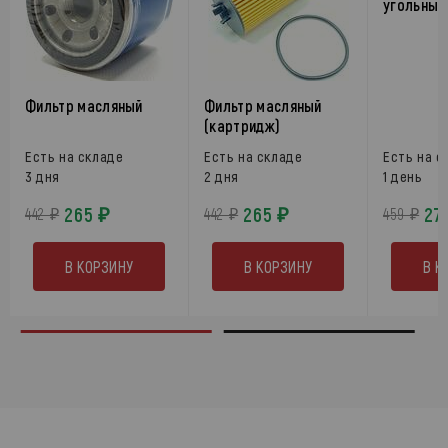
угольный
Фильтр масляный
Фильтр масляный
(картридж)
Есть на складе
Есть на складе
Есть на с
3 дня
2 дня
1 день
265 ₽
265 ₽
27
442 ₽
442 ₽
459 ₽
В КОРЗИНУ
В КОРЗИНУ
В К