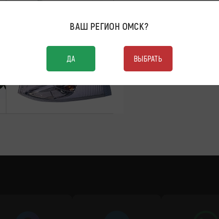
Указатель поворота угловой
ВАШ РЕГИОН
ОМСК
?
левый
ДА
ВЫБРАТЬ