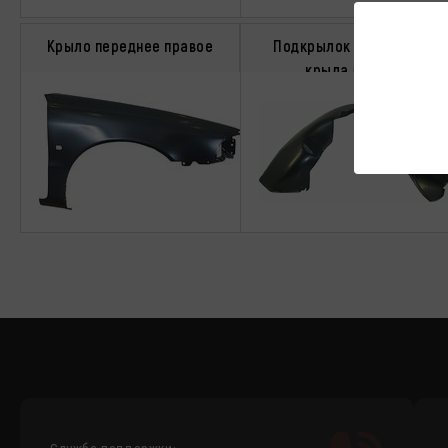
Крыло переднее правое
Подкрылок переднего
крыла левый