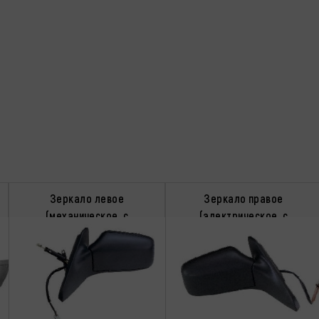
Зеркало левое
Зеркало правое
(механическое, с
(электрическое, с
подогревом, с тросиком)
подогревом)