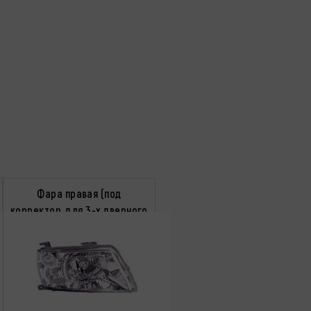
Фара правая (под
корректор, для 3-х дверного
кузова)