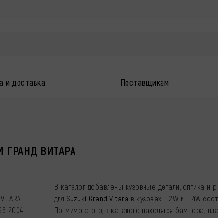
а и доставка
Поставщикам
И ГРАНД ВИТАРА
В каталог добавлены кузовные детали, оптика и 
VITARA
для
Suzuki Grand Vitara
в кузовах T 2W и T 4W соот
96-2004
По-мимо этого, в каталоге находятся бампера, пла