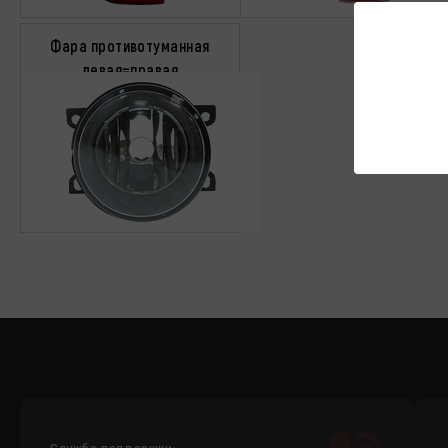
Фара противотуманная
левая=правая