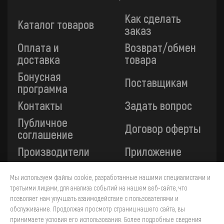
Как сделать
Каталог товаров
заказ
Оплата и
Возврат/обмен
доставка
товара
Бонусная
Поставщикам
программа
Контакты
Задать вопрос
Публичное
Договор оферты
соглашение
Производители
Приложение
Мы используем файлы cookie, разработанные нашими специалистами и
Все платежи на сайте защищены технологией 3-D
третьими лицами, для анализа событий на нашем веб-сайте, что
Secure. Прием платежей осуществляется через ПАО
позволяет нам улучшать взаимодействие с пользователями и
«Сбербанк».
обслуживание. Продолжая просмотр страниц нашего сайта, вы
принимаете условия его использования. Более подробные сведения
4