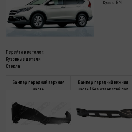
RM
Кузов:
Перейти в каталог:
Кузовные детали
Стекла
Бампер передний верхняя
Бампер передний нижняя
часть
часть (без отверстий под
противотуманки)