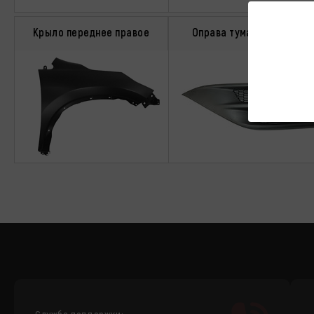
Крыло переднее правое
Оправа туманки левая