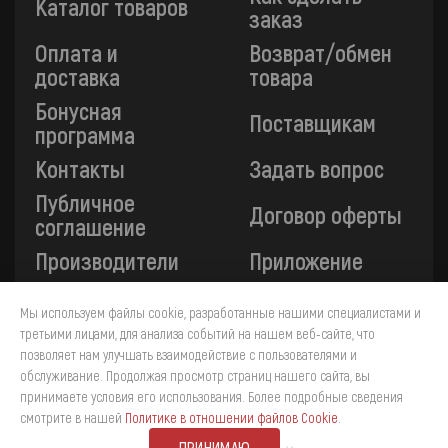
Каталог товаров
заказ
Оплата и
Возврат/обмен
доставка
товара
Бонусная
Поставщикам
программа
Контакты
Задать вопрос
Публичное
Договор оферты
соглашение
Производители
Приложение
Мы используем файлы cookie, разработанные нашими специалистами и
Все платежи на сайте защищены технологией 3-D
третьими лицами, для анализа событий на нашем веб-сайте, что
Secure. Прием платежей осуществляется через ПАО
позволяет нам улучшать взаимодействие с пользователями и
«Сбербанк».
обслуживание. Продолжая просмотр страниц нашего сайта, вы
принимаете условия его использования. Более подробные сведения
4
смотрите в нашей
Политике в отношении файлов Cookie
.
ПРИНИМАЮ