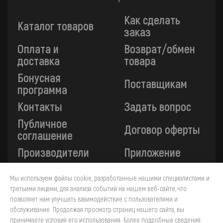
Как сделать
Каталог товаров
заказ
Оплата и
Возврат/обмен
доставка
товара
Бонусная
Поставщикам
программа
Контакты
Задать вопрос
Публичное
Договор оферты
соглашение
Производители
Приложение
Мы используем файлы cookie, разработанные нашими специалистами и
Все платежи на сайте защищены технологией 3-D
третьими лицами, для анализа событий на нашем веб-сайте, что
Secure. Прием платежей осуществляется через ПАО
позволяет нам улучшать взаимодействие с пользователями и
«Сбербанк».
обслуживание. Продолжая просмотр страниц нашего сайта, вы
принимаете условия его использования. Более подробные сведения