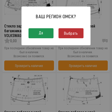
ВАШ РЕГИОН
ОМСК
?
Стекло заднее (крышка
Стекло лобовое в клей
багажника)с обогревом
VOLKSWAGEN GOLF
Да
Выбрать
VOLKSWAGEN GOLF
0,00
0
0,00
0
При последнем обновлении товар не
При последнем обновлении товар не
был в наличии.
был в наличии.
Возможно он появился.
Возможно он появился.
Проверить наличие
Проверить наличие