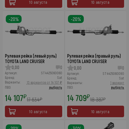
10 августа
10 августа
-20%
-20%
Рулевая рейка (левый руль)
Рулевая рейка (правый руль)
TOYOTA LAND CRUISER
TOYOTA LAND CRUISER
0,00
0
0,00
0
Артикул:
ST4425060060
Артикул:
ST4425060090
Бренд:
Sat
Бренд:
Sat
Варианты:
13 вариантов от 14 107 ₽
Варианты:
1 вариант
ПВЗ:
выбрать
ПВЗ:
выбрать
14 107
14 709
₽
₽
17 634
18 387
₽
₽
10 августа
10 августа
-20%
-30%