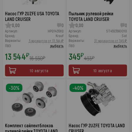
Насос ГУР 2UZFE USA TOYOTA
Пыльник рулевой рейки
LAND CRUISER
TOYOTA LAND CRUISER
0,00
0
0,00
0
Артикул:
HPQ1435XQ
Артикул:
ST4553560010
Бренд:
Krauf
Бренд:
Sat
Варианты:
Варианты:
5 вариантов от 13 544 ₽
31 вариантов от 345 ₽
ПВЗ:
выбрать
ПВЗ:
выбрать
13 544
345
₽
₽
16 930
493
₽
₽
10 августа
10 августа
-30%
-40%
Комплект сайлентблоков
Насос ГУР 2UZFE TOYOTA LAND
рулевой рейки TOYOTA LAND
CRUISER