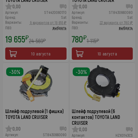
0,00
0
0,00
0
Артикул:
ST4420060170
Артикул:
ST8430660080
Бренд:
Sat
Бренд:
Sat
Варианты:
Варианты:
9 вариантов от 19 655 ₽
22 варианта от 780 ₽
ПВЗ:
выбрать
ПВЗ:
выбрать
19 655
780
₽
₽
24 569
1 115
₽
₽
10 августа
10 августа
-30%
-30%
Шлейф подрулевой (1 фишка)
Шлейф подрулевой (6
TOYOTA LAND CRUISER
контактов) TOYOTA LAND
CRUISER
0,00
0
0,00
0
Артикул:
ST8430660090
Артикул:
HZX0143CS