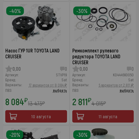
-40%
-30%
Насос ГУР 1UR TOYOTA LAND
Ремкомплект рулевого
CRUISER
редуктора TOYOTA LAND
CRUISER
0,00
0
0,00
0
Артикул:
STVP19
Артикул:
K0444560050
Бренд:
Sat
Бренд:
Sat
Варианты:
Варианты:
17 вариантов от 8 084 ₽
5 вариантов от 2 811 ₽
ПВЗ:
выбрать
ПВЗ:
выбрать
8 084
2 811
₽
₽
13 473
4 015
₽
₽
10 августа
11 августа
-20%
-30%