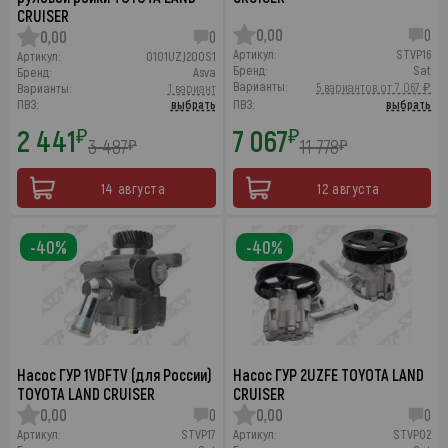
CRUISER
0,00
0
0,00
0
Артикул:
STVP16
Артикул:
0101UZJ200S1
Бренд:
Sat
Бренд:
Asva
Варианты:
5 вариантов от 7 067 ₽
Варианты:
1 вариант
ПВЗ:
выбрать
ПВЗ:
выбрать
2 441
7 067
₽
₽
3 487
11 778
₽
₽
14 августа
12 августа
-40%
-40%
Насос ГУР 1VDFTV (для России)
Насос ГУР 2UZFE TOYOTA LAND
TOYOTA LAND CRUISER
CRUISER
0,00
0
0,00
0
Артикул:
STVP17
Артикул:
STVP02