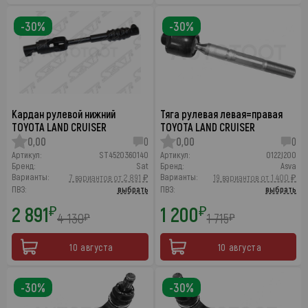
-30%
-30%
Кардан рулевой нижний
Тяга рулевая левая=правая
TOYOTA LAND CRUISER
TOYOTA LAND CRUISER
0,00
0
0,00
0
Артикул:
ST4520360140
Артикул:
0122J200
Бренд:
Sat
Бренд:
Asva
Варианты:
Варианты:
7 вариантов от 2 891 ₽
19 вариантов от 1 400 ₽
ПВЗ:
выбрать
ПВЗ:
выбрать
2 891
1 200
₽
₽
4 130
1 715
₽
₽
10 августа
10 августа
-30%
-30%