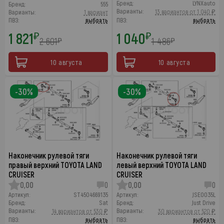
Бренд:
LYNXauto
Бренд:
555
Варианты:
13 вариантов от 1 040 ₽
Варианты:
1 вариант
ПВЗ:
выбрать
ПВЗ:
выбрать
1 821
1 040
₽
₽
2 601
1 486
₽
₽
10 августа
10 августа
-30%
-30%
Наконечник рулевой тяги
Наконечник рулевой тяги
правый верхний TOYOTA LAND
левый верхний TOYOTA LAND
CRUISER
CRUISER
0,00
0
0,00
0
Артикул:
ST4504669135
Артикул:
JSE0035L
Бренд:
Sat
Бренд:
Just Drive
Варианты:
Варианты:
14 вариантов от 530 ₽
30 вариантов от 520 ₽
ПВЗ:
выбрать
ПВЗ:
выбрать