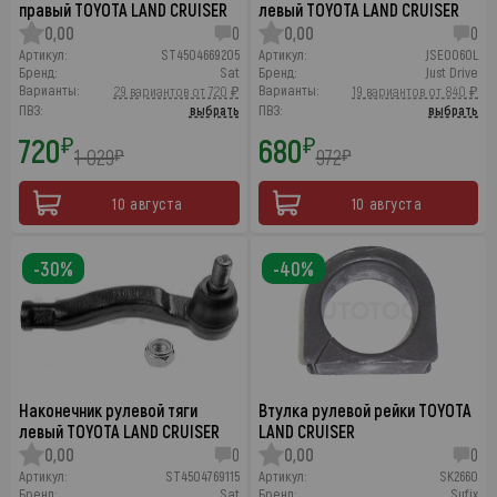
правый TOYOTA LAND CRUISER
левый TOYOTA LAND CRUISER
0,00
0
0,00
0
Артикул:
ST4504669205
Артикул:
JSE0060L
Бренд:
Sat
Бренд:
Just Drive
Варианты:
Варианты:
29 вариантов от 720 ₽
19 вариантов от 840 ₽
ПВЗ:
выбрать
ПВЗ:
выбрать
720
680
₽
₽
1 029
972
₽
₽
10 августа
10 августа
-30%
-40%
Наконечник рулевой тяги
Втулка рулевой рейки TOYOTA
левый TOYOTA LAND CRUISER
LAND CRUISER
0,00
0
0,00
0
Артикул:
ST4504769115
Артикул:
SK2660
Бренд:
Sat
Бренд:
Sufix