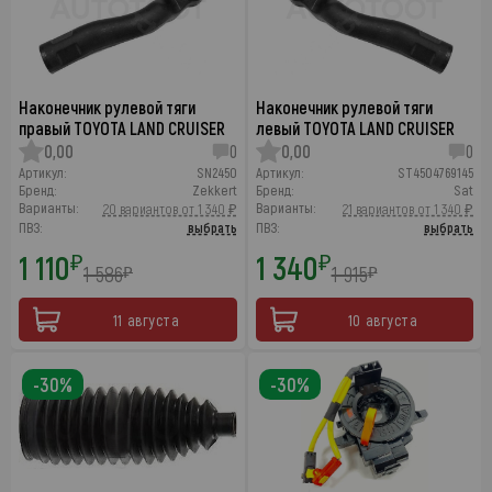
Наконечник рулевой тяги
Наконечник рулевой тяги
правый TOYOTA LAND CRUISER
левый TOYOTA LAND CRUISER
0,00
0
0,00
0
Артикул:
SN2450
Артикул:
ST4504769145
Бренд:
Zekkert
Бренд:
Sat
Варианты:
Варианты:
20 вариантов от 1 340 ₽
21 вариантов от 1 340 ₽
ПВЗ:
выбрать
ПВЗ:
выбрать
1 110
1 340
₽
₽
1 586
1 915
₽
₽
11 августа
10 августа
-30%
-30%