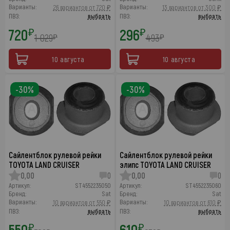
Варианты:
Варианты:
26 вариантов от 720 ₽
13 вариантов от 300 ₽
ПВЗ:
выбрать
ПВЗ:
выбрать
720
296
₽
₽
1 029
493
₽
₽
10 августа
10 августа
-30%
-30%
Сайлентблок рулевой рейки
Сайлентблок рулевой рейки
TOYOTA LAND CRUISER
элипс TOYOTA LAND CRUISER
0,00
0
0,00
0
Артикул:
ST4552235050
Артикул:
ST4552235060
Бренд:
Sat
Бренд:
Sat
Варианты:
Варианты:
10 вариантов от 550 ₽
10 вариантов от 610 ₽
ПВЗ:
выбрать
ПВЗ:
выбрать
550
610
₽
₽