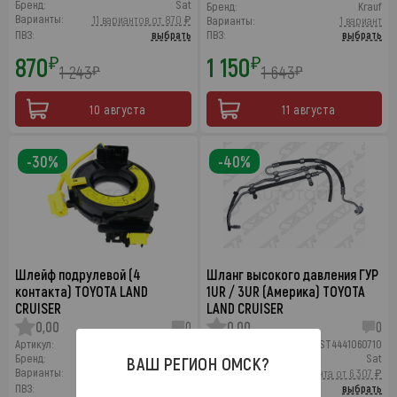
Бренд:
Sat
Бренд:
Krauf
Варианты:
11 вариантов от 870 ₽
Варианты:
1 вариант
ПВЗ:
выбрать
ПВЗ:
выбрать
870
1 150
₽
₽
1 243
1 643
₽
₽
10 августа
11 августа
-30%
-40%
Шлейф подрулевой (4
Шланг высокого давления ГУР
контакта) TOYOTA LAND
1UR / 3UR (Америка) TOYOTA
CRUISER
LAND CRUISER
0,00
0
0,00
0
Артикул:
ST8430612070
Артикул:
ST4441060710
Бренд:
Sat
Бренд:
Sat
ВАШ РЕГИОН
ОМСК
?
Варианты:
Варианты:
18 вариантов от 950 ₽
3 варианта от 6 307 ₽
ПВЗ:
выбрать
ПВЗ:
выбрать