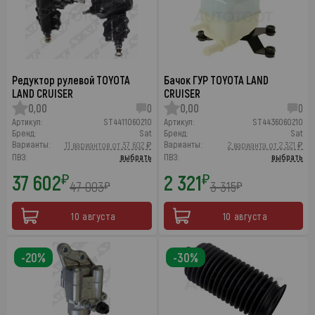
Редуктор рулевой TOYOTA
Бачок ГУР TOYOTA LAND
LAND CRUISER
CRUISER
0,00
0
0,00
0
Артикул:
ST4411060210
Артикул:
ST4436060210
Бренд:
Sat
Бренд:
Sat
Варианты:
Варианты:
11 вариантов от 37 602 ₽
2 варианта от 2 321 ₽
ПВЗ:
выбрать
ПВЗ:
выбрать
37 602
2 321
₽
₽
47 003
3 315
₽
₽
10 августа
10 августа
-20%
-30%