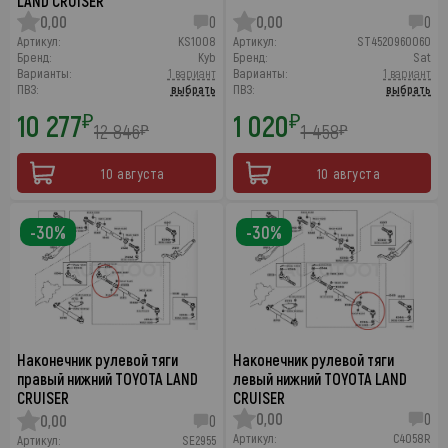
LAND CRUISER
0,00
0
0,00
0
Артикул:
KS1008
Артикул:
ST4520960060
Бренд:
Kyb
Бренд:
Sat
Варианты:
1 вариант
Варианты:
1 вариант
ПВЗ:
выбрать
ПВЗ:
выбрать
10 277
1 020
₽
₽
12 846
1 458
₽
₽
10 августа
10 августа
-30%
-30%
Наконечник рулевой тяги
Наконечник рулевой тяги
правый нижний TOYOTA LAND
левый нижний TOYOTA LAND
CRUISER
CRUISER
0,00
0
0,00
0
Артикул:
C4058R
Артикул:
SE2955