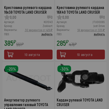
Крестовина рулевого кардана
Крестовина рулевого кардана
16х39 TOYOTA LAND CRUISER
16X40 TOYOTA LAND CRUISER
0,00
0
0,00
0
Артикул:
KG1043
Артикул:
JTU0006S
Бренд:
Zekkert
Бренд:
Just Drive
Варианты:
Варианты:
30 вариантов от 426 ₽
59 вариантов от 335 ₽
ПВЗ:
выбрать
ПВЗ:
выбрать
385
285
₽
₽
551
476
₽
₽
10 августа
10 августа
-20%
-30%
Амортизатор рулевого
Кардан рулевой TOYOTA LAND
управления газовый TOYOTA
CRUISER