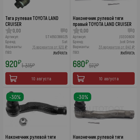
Тяга рулевая TOYOTA LAND
Наконечник рулевой тяги
CRUISER
правый TOYOTA LAND CRUISER
0,00
0
0,00
0
Артикул:
ST4550369025
Артикул:
JSE0060R
Бренд:
Sat
Бренд:
Just Drive
Варианты:
Варианты:
15 вариантов от 920 ₽
35 вариантов от 840 ₽
ПВЗ:
выбрать
ПВЗ:
выбрать
920
680
₽
₽
1 315
972
₽
₽
10 августа
10 августа
-30%
-30%
Наконечник рулевой тяги
Наконечник рулевой тяги