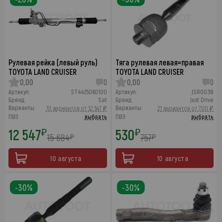
Рулевая рейка (левый руль)
Тяга рулевая левая=правая
TOYOTA LAND CRUISER
TOYOTA LAND CRUISER
0,00
0
0,00
0
Артикул:
ST4425060100
Артикул:
JSR0038
Бренд:
Sat
Бренд:
Just Drive
Варианты:
Варианты:
10 вариантов от 12 547 ₽
21 вариантов от 700 ₽
ПВЗ:
выбрать
ПВЗ:
выбрать
12 547
530
₽
₽
15 684
757
₽
₽
10 августа
10 августа
-30%
-30%