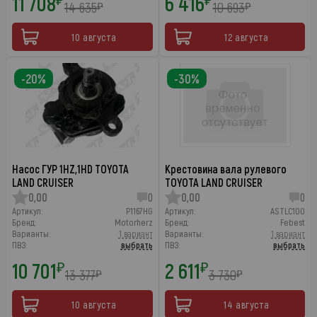
11 708
6 416
14 635
10 693
₽
₽
10 августа
12 августа
-20%
-30%
Насос ГУР 1HZ,1HD TOYOTA
Крестовина вала рулевого
LAND CRUISER
TOYOTA LAND CRUISER
0,00
0
0,00
0
Артикул:
P1167HG
Артикул:
ASTLC100
Бренд:
Motorherz
Бренд:
Febest
Варианты:
1 вариант
Варианты:
1 вариант
ПВЗ:
выбрать
ПВЗ:
выбрать
10 701
2 611
₽
₽
13 377
3 730
₽
₽
10 августа
14 августа