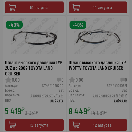
10 августа
10 августа
-40%
-40%
Шланг высокого давления ГУР
Шланг высокого давления ГУР
2UZ до 2009 TOYOTA LAND
1VDFTV TOYOTA LAND CRUISER
CRUISER
0,00
0
0,00
0
Артикул:
ST4441060700
Артикул:
ST4441060721
Бренд:
Sat
Бренд:
Sat
Варианты:
Варианты:
6 вариантов от 5 419 ₽
6 вариантов от 8 449 ₽
ПВЗ:
выбрать
ПВЗ:
выбрать
5 419
8 449
₽
₽
9 031
14 081
₽
₽
12 августа
12 августа