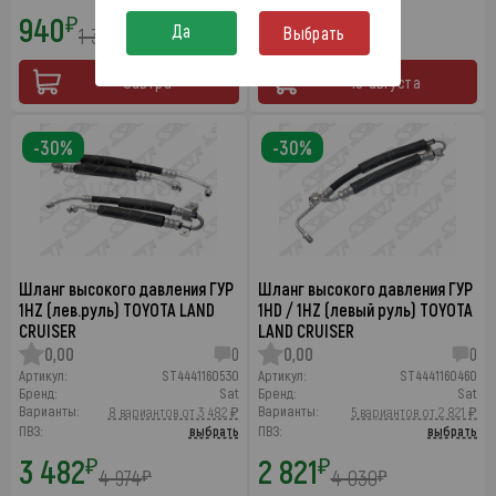
940
6 307
₽
₽
Да
Выбрать
1 343
10 512
₽
₽
Завтра
10 августа
-30%
-30%
Шланг высокого давления ГУР
Шланг высокого давления ГУР
1HZ (лев.руль) TOYOTA LAND
1HD / 1HZ (левый руль) TOYOTA
CRUISER
LAND CRUISER
0,00
0
0,00
0
Артикул:
ST4441160530
Артикул:
ST4441160460
Бренд:
Sat
Бренд:
Sat
Варианты:
Варианты:
8 вариантов от 3 482 ₽
5 вариантов от 2 821 ₽
ПВЗ:
выбрать
ПВЗ:
выбрать
3 482
2 821
₽
₽
4 974
4 030
₽
₽