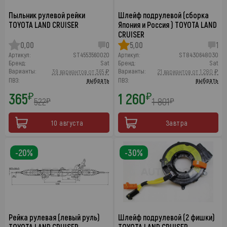
Пыльник рулевой рейки
Шлейф подрулевой (сборка
TOYOTA LAND CRUISER
Япония и Россия ) TOYOTA LAND
CRUISER
0,00
0
5,00
1
Артикул:
ST4553560020
Артикул:
ST8430648030
Бренд:
Sat
Бренд:
Sat
Варианты:
Варианты:
39 вариантов от 365 ₽
21 вариантов от 1 280 ₽
ПВЗ:
выбрать
ПВЗ:
выбрать
365
1 260
₽
₽
522
1 801
₽
₽
10 августа
Завтра
-20%
-30%
Рейка рулевая (левый руль)
Шлейф подрулевой (2 фишки)
TOYOTA LAND CRUISER
TOYOTA LAND CRUISER