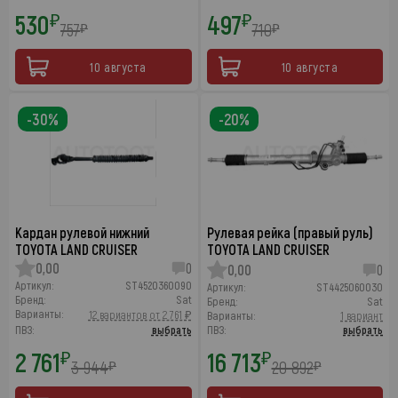
530
497
₽
₽
757
710
₽
₽
10 августа
10 августа
-30%
-20%
Кардан рулевой нижний
Рулевая рейка (правый руль)
TOYOTA LAND CRUISER
TOYOTA LAND CRUISER
0,00
0
0,00
0
Артикул:
ST4520360090
Артикул:
ST4425060030
Бренд:
Sat
Бренд:
Sat
Варианты:
12 вариантов от 2 761 ₽
Варианты:
1 вариант
ПВЗ:
выбрать
ПВЗ:
выбрать
2 761
16 713
₽
₽
3 944
20 892
₽
₽