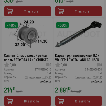
786
872
₽
₽
11 августа
11 августа
-40%
-30%
Сайлентблок рулевой рейки
Кардан рулевой верхний UZ /
правый TOYOTA LAND CRUISER
VD-SER TOYOTA LAND CRUISER
0,00
0
0,00
0
Артикул:
ST4552260010
Артикул:
ST4522060230
Бренд:
Sat
Бренд:
Sat
Варианты:
Варианты:
19 вариантов от 214 ₽
5 вариантов от 2 891 ₽
ПВЗ:
выбрать
ПВЗ:
выбрать
214
2 891
₽
₽
357
4 130
₽
₽
10 августа
10 августа