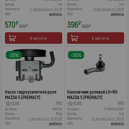
Бренд:
Sat
Бренд:
Sat
Варианты:
Варианты:
17 вариантов от 570 ₽
34 варианта от 396 ₽
ПВЗ:
выбрать
ПВЗ:
выбрать
570
396
₽
₽
815
565
₽
₽
8 августа
9 августа
-20%
-30%
Насос гидроусилителя руля
Наконечник рулевой LH=RH
MAZDA 5 (PREMACY)
MAZDA 5 (PREMACY)
0,00
0
0,00
0
Артикул:
MA005
Артикул:
ST8AG432280
Бренд:
Msg
Бренд:
Sat
Варианты:
Варианты:
2 варианта от 10 375 ₽
37 вариантов от 550 ₽
ПВЗ:
выбрать
ПВЗ:
выбрать