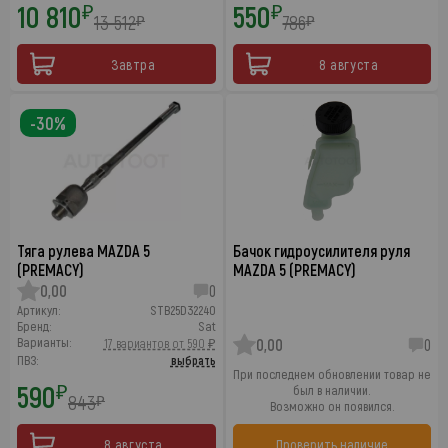
10 810
550
₽
₽
13 512
786
₽
₽
Завтра
8 августа
-30%
Тяга рулева MAZDA 5
Бачок гидроусилителя руля
(PREMACY)
MAZDA 5 (PREMACY)
0,00
0
Артикул:
STB25D32240
Бренд:
Sat
Варианты:
17 вариантов от 590 ₽
0,00
0
ПВЗ:
выбрать
При последнем обновлении товар не
590
₽
был в наличии.
843
₽
Возможно он появился.
8 августа
Проверить наличие