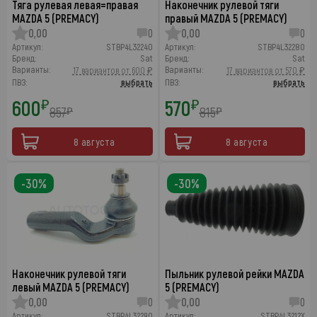
Тяга рулевая левая=правая
Наконечник рулевой тяги
MAZDA 5 (PREMACY)
правый MAZDA 5 (PREMACY)
0,00
0
0,00
0
Артикул:
STBP4L32240
Артикул:
STBP4L32280
Бренд:
Sat
Бренд:
Sat
Варианты:
Варианты:
17 вариантов от 600 ₽
17 вариантов от 570 ₽
ПВЗ:
выбрать
ПВЗ:
выбрать
600
570
₽
₽
857
815
₽
₽
8 августа
8 августа
-30%
-30%
Наконечник рулевой тяги
Пыльник рулевой рейки MAZDA
левый MAZDA 5 (PREMACY)
5 (PREMACY)
0,00
0
0,00
0
Артикул:
STBP4L32290
Артикул:
STBP4L3212X