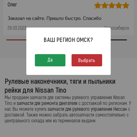
Олег
Заказал на сайте. Пришло быстро. Спасибо
29.03.2023
Новосибирск
ВАШ РЕГИОН
ОМСК
?
Да
Выбрать
Рулевые наконечники, тяги и пыльники
рейки для Nissan Tino
Мы продаем запчасти для системы рулевого управления Nissan
Tino и
запчасти для ремонта двегателя
с доставкой по регионам. У
нас Вы можете купить
запчасти для рулевого управления Ниссан
с
доставкой. Также можно забрать автозапчасти самостоятельно с
центрального склада или из терминалов выдачи.