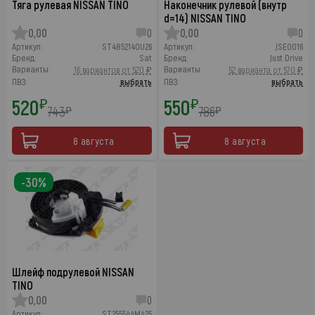
Тяга рулевая NISSAN TINO
Наконечник рулевой (внутр
d=14) NISSAN TINO
0,00
0
0,00
0
Артикул:
ST4852140U26
Артикул:
JSE0016
Бренд:
Sat
Бренд:
Just Drive
Варианты:
Варианты:
16 вариантов от 520 ₽
52 варианта от 570 ₽
ПВЗ:
выбрать
ПВЗ:
выбрать
520
550
₽
₽
743
786
₽
₽
8 августа
8 августа
-30%
Шлейф подрулевой NISSAN
TINO
0,00
0
Артикул:
ST255544M425