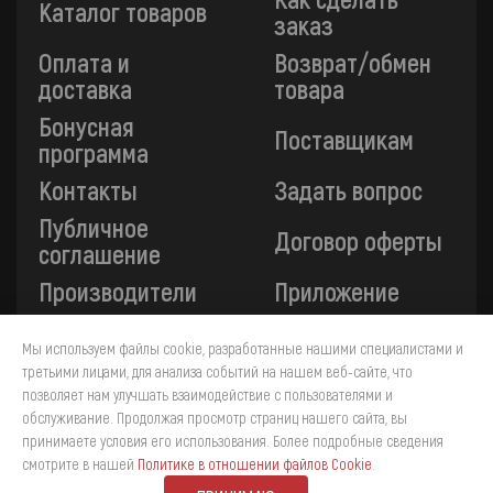
Каталог товаров
заказ
Оплата и
Возврат/обмен
доставка
товара
Бонусная
Поставщикам
программа
Контакты
Задать вопрос
Публичное
Договор оферты
соглашение
Производители
Приложение
Мы используем файлы cookie, разработанные нашими специалистами и
Все платежи на сайте защищены технологией 3-D
третьими лицами, для анализа событий на нашем веб-сайте, что
Secure. Прием платежей осуществляется через ПАО
позволяет нам улучшать взаимодействие с пользователями и
«Сбербанк».
обслуживание. Продолжая просмотр страниц нашего сайта, вы
принимаете условия его использования. Более подробные сведения
4
смотрите в нашей
Политике в отношении файлов Cookie
.