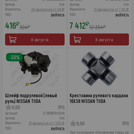
Бренд:
Sat
Бренд:
Sat
Варианты:
Варианты:
39 вариантов от 416 ₽
13 вариантов от 7 412 ₽
ПВЗ:
выбрать
ПВЗ:
выбрать
416
7 412
₽
₽
594
12 354
₽
₽
8 августа
8 августа
-30%
Шлейф подрулевой (левый
Крестовина рулевого кардана
руль) NISSAN TIIDA
16Х38 NISSAN TIIDA
0,00
0
Артикул:
STB55679U00A
Бренд:
Sat
Варианты:
19 вариантов от 1 230 ₽
0,00
0
ПВЗ:
выбрать
При последнем обновлении товар не