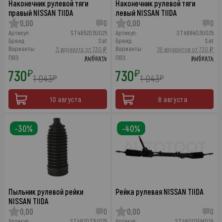
Наконечник рулевой тяги
Наконечник рулевой тяги
правый NISSAN TIIDA
левый NISSAN TIIDA
0,00
0
0,00
0
Артикул:
ST485203U025
Артикул:
ST486403U025
Бренд:
Sat
Бренд:
Sat
Варианты:
Варианты:
3 варианта от 730 ₽
18 вариантов от 730 ₽
ПВЗ:
выбрать
ПВЗ:
выбрать
730
730
₽
₽
1 043
1 043
₽
₽
10 августа
8 августа
-30%
-40%
Пыльник рулевой рейки
Рейка рулевая NISSAN TIIDA
NISSAN TIIDA
0,00
0
0,00
0
Артикул:
ST482033U025
Артикул:
ST48001EM02A