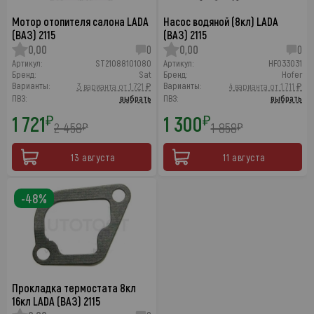
Мотор отопителя салона LADA
Насос водяной (8кл) LADA
(ВАЗ) 2115
(ВАЗ) 2115
0,00
0
0,00
0
Артикул:
ST21088101080
Артикул:
HF033031
Бренд:
Sat
Бренд:
Hofer
Варианты:
Варианты:
3 варианта от 1 721 ₽
4 варианта от 1 711 ₽
ПВЗ:
выбрать
ПВЗ:
выбрать
1 721
1 300
₽
₽
2 458
1 858
₽
₽
13 августа
11 августа
-48%
Прокладка термостата 8кл
16кл LADA (ВАЗ) 2115