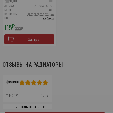
0,00
0
Артикул:
21100130301700
Бренд:
Lada
Варианты:
11 вариантов от 115 ₽
ПВЗ:
выбрать
115
₽
222
₽
Завтра
ОТЗЫВЫ НА РАДИАТОРЫ
филипп
11.12.2021
Омск
Посмотреть остальные