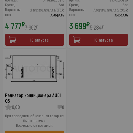
Артикул:
ST8K1820021C
Артикул:
STAU283950
Бренд:
Sat
Бренд:
Sat
Варианты:
Варианты:
9 вариантов от 4 777 ₽
5 вариантов от 3 699 ₽
ПВЗ:
выбрать
ПВЗ:
выбрать
4 777
3 699
₽
₽
7 962
5 284
₽
₽
10 августа
10 августа
Радиатор кондиционера AUDI
Q5
0,00
0
При последнем обновлении товар не
был в наличии.
Возможно он появился.