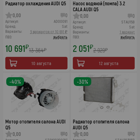
Радиатор охлаждения AUDI Q5
Насос водяной (помпа) 3.2
CALA AUDI Q5
0,00
0
0,00
0
Артикул:
AD00091
Артикул:
STAU158
Бренд:
Sat
Бренд:
Sat
Варианты:
5 вариантов от 10 691 ₽
Варианты:
1 вариант
ПВЗ:
выбрать
ПВЗ:
выбрать
10 691
2 051
₽
₽
13 364
2 929
₽
₽
10 августа
12 августа
-40%
-30%
Мотор отопителя салона AUDI
Радиатор отопителя салона
Q5
AUDI Q5
0,00
0
0,00
0