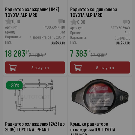
Радиатор охлаждения (1MZ)
Радиатор кондиционера
TOYOTA ALPHARD
TOYOTA ALPHARD
0,00
0
0,00
0
Артикул:
TY0030MNH10
Артикул:
STTY303940
Бренд:
Sat
Бренд:
Sat
Варианты:
4 варианта от 18 283 ₽
Варианты:
1 вариант
ПВЗ:
выбрать
ПВЗ:
выбрать
18 283
7 383
₽
₽
22 854
12 305
₽
₽
8 августа
8 августа
-20%
Радиатор охлаждения (2AZ) до
Крышка радиатора
2005) TOYOTA ALPHARD
охлаждения 0.9 TOYOTA