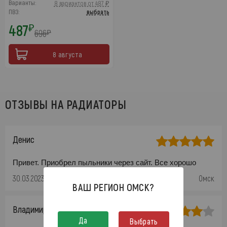
Варианты:
8 вариантов от 487 ₽
ПВЗ:
выбрать
487
₽
696
₽
8 августа
ОТЗЫВЫ НА РАДИАТОРЫ
Денис
Привет. Приобрел пыльники через сайт. Все хорошо
30.03.2023
Омск
ВАШ РЕГИОН
ОМСК
?
Владимир
Да
Выбрать