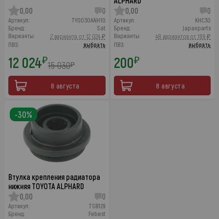
ALPHARD
0,00
0
0,00
0
Артикул:
TY0030ANH10
Артикул:
KHC30
Бренд:
Sat
Бренд:
Japanparts
Варианты:
Варианты:
2 варианта от 12 024 ₽
48 вариантов от 199 ₽
ПВЗ:
выбрать
ПВЗ:
выбрать
12 024
200
₽
₽
15 030
₽
8 августа
8 августа
-30%
Втулка крепления радиатора
нижняя TOYOTA ALPHARD
0,00
0
Артикул:
TSB129
Бренд:
Febest