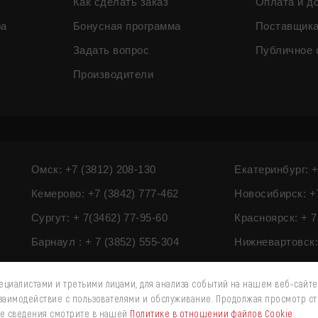
Как сделать заказ
Оплата и д
ра
Бонусная программа
Поставщик
Задать вопрос
Публичное 
Производители
Омск: +7 (3812) 208-130
Екатеринбург: +
Кемерово: +7 (3842) 777-462
Новосибирск: +7
Сургут: + 7(3462) 77-95-60
Красноярск: + 7
Барнаул : + 7 (3852) 555-304
Нижневартовск: 
циалистами и третьими лицами, для анализа событий на нашем веб-сайте
взаимодействие с пользователями и обслуживание. Продолжая просмотр ст
ые сведения смотрите в нашей
Политике в отношении файлов Cookie
.