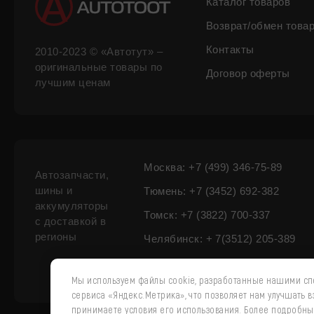
Каталог товаров
Возврат/обмен това
Контакты
2010-2023 © «Автотут» –
оригинальные товары по
Договор оферты
лучшим ценам
Москва: +7 (499) 346-75-89
Автозапчасти,
шины и
Тюмень: +7 (3452) 692-382
аккумуляторы
Томск: +7 (3822) 700-337
с доставкой в
регионы
Челябинск: + 7(3512) 205-389
Мы используем файлы cookie, разработанные нашими спе
сервиса «Яндекс.Метрика», что позволяет нам улучшать 
принимаете условия его использования. Более подробн