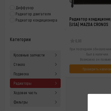
Диффузор
Радиатор двигателя
Радиатор кондиционе
Радиатор кондиционера
(USA) MAZDA CRONOS
Категории
0,00
При последнем обновлении
был в наличии.
Кузовные запчасти
Возможно он появил
Стекло
Проверить наличи
Подвеска
Радиаторы
Ходовая часть
Фильтры