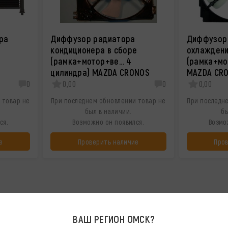
ра
Диффузор радиатора
Диффузор
кондиционера в сборе
охлаждени
(рамка+мотор+ве… 4
(рамка+мо
цилиндра) MAZDA CRONOS
MAZDA CR
0
0,00
0
0,00
 товар не
При последнем обновлении товар не
При последн
был в наличии.
бы
ся.
Возможно он появился.
Возмо
е
Проверить наличие
Про
ВАШ РЕГИОН
ОМСК
?