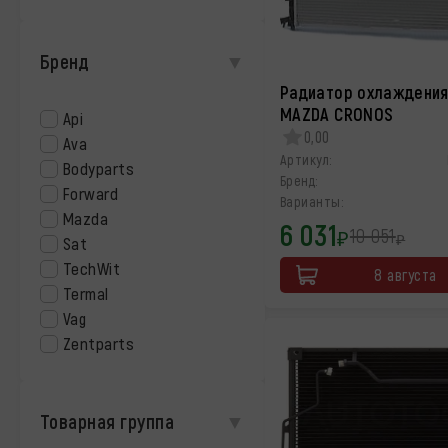
Бренд
Радиатор охлаждения
MAZDA CRONOS
Api
0,00
Ava
Артикул:
Bodyparts
Бренд:
Forward
Варианты:
Mazda
6 031
10 051
₽
₽
Sat
TechWit
8 августа
Termal
Vag
Zentparts
Товарная группа