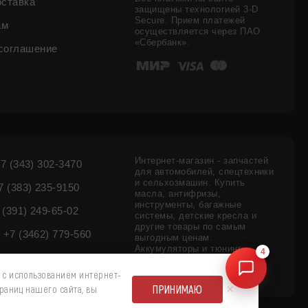
оставка
защищены технологией 3-D
Secure. Прием платежей
ам
осуществляется через ПАО
«Сбербанк».
соглашение
Интернет-магазин - запчастей
7 (343) 302-3470
для автомобилей, спецтехники
и сельхозмашин. Купить
 (383) 235-9150
масла, антифризы,
инструменты, багажные
 (391) 249-65-02
системы, детские кресла и
другие товары по самым
+7 (3462) 779-560
выгодным ценам.
4
Аккумуляторы и тюнинг
внедорожников - цены,
наличие.
 с использованием интернет-
×
ПРИНИМАЮ
раниц нашего сайта, вы