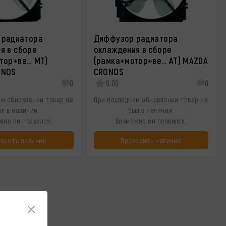
 радиатора
Диффузор радиатора
я в сборе
охлаждения в сборе
тор+ве… MT)
(рамка+мотор+ве… AT) MAZDA
ONOS
CRONOS
0
0,00
0
ем обновлении товар не
При последнем обновлении товар не
л в наличии.
был в наличии.
жно он появился.
Возможно он появился.
верить наличие
Проверить наличие