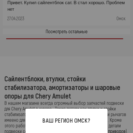
Привет. Купил сайлентблок сат. В стал хорошо. Проблем
нет
27.04.2023
Омск
Посмотреть остальные
Сайлентблоки, втулки, стойки
стабилизатора, амортизаторы и шаровые
опоры для Chery Amulet
В нашем магазине всегда огромный выбор запчастей подвески
для Chery Amulet в кузове . Такие детали как втулки и стойки
стабилизатора для Amulet, амортизаторы и сайлентблоки рычагов
ВАШ РЕГИОН
ОМСК
?
имеено для модели всегда в наличии в нашем магазине. Кроме
этого работает служба доставки по всей России. Часто детали
подвески сопряжены с деталями (
тормозной системы и приводов
).