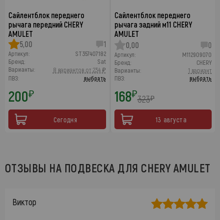
Сайлентблок переднего
Сайлентблок переднего
рычага передний CHERY
рычага задний м11 CHERY
AMULET
AMULET
5,00
1
0,00
0
Артикул:
ST357407182
Артикул:
M112909070
Бренд:
Sat
Бренд:
CHERY
Варианты:
8 вариантов от 234 ₽
Варианты:
1 вариант
ПВЗ:
выбрать
ПВЗ:
выбрать
200
168
₽
₽
323
₽
Сегодня
13 августа
ОТЗЫВЫ НА ПОДВЕСКА ДЛЯ CHERY AMULET
Виктор