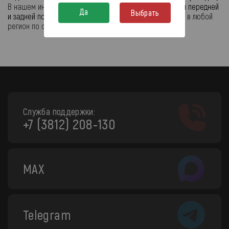
В нашем интернет магазине Вы можете купить
запчасти передней
Да
Выбрать
и задней подвески для Чери Амулет
и заказать доставку в любой
регион по самым выгодным ценам.
Служба поддержки:
+7 (3812) 208-130
MAX
Telegram