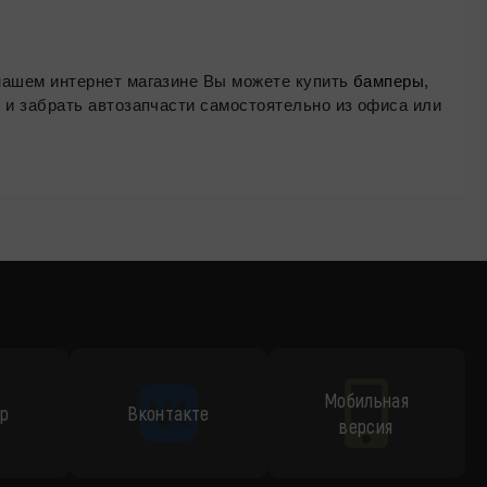
ное железо и оптику для Chery Qq с доставкой по всей России. В нашем интернет магазине Вы можете купить
бамперы,
) и забрать автозапчасти самостоятельно из офиса или
Мобильная
p
Вконтакте
версия