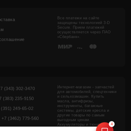
Все платежи на сайте
оставка
защищены технологией 3-D
Secure. Прием платежей
ам
осуществляется через ПАО
«Сбербанк».
соглашение
Интернет-магазин - запчастей
7 (343) 302-3470
для автомобилей, спецтехники
и сельхозмашин. Купить
 (383) 235-9150
масла, антифризы,
инструменты, багажные
 (391) 249-65-02
системы, детские кресла и
другие товары по самым
+7 (3462) 779-560
выгодным ценам.
Аккумуляторы и тюнинг
4
внедорожников - цены,