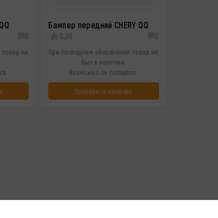
 QQ
Бампер передний CHERY QQ
0
0,00
0
 товар не
При последнем обновлении товар не
был в наличии.
ся.
Возможно он появился.
е
Проверить наличие