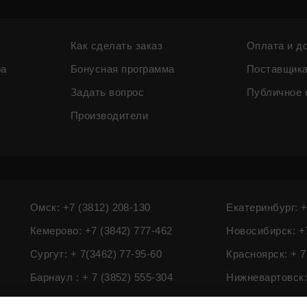
Как сделать заказ
Оплата и д
ра
Бонусная программа
Поставщик
Задать вопрос
Публичное 
Производители
Омск: +7 (3812) 208-130
Екатеринбург: +
Кемерово: +7 (3842) 777-462
Новосибирск: +7
Сургут: + 7(3462) 77-95-60
Красноярск: + 7
Барнаул : + 7 (3852) 555-304
Нижневартовск: 