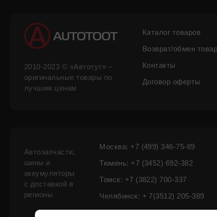
Каталог товаров
Возврат/обмен това
Контакты
2010-2023 © «Автотут» –
оригинальные товары по
Договор оферты
лучшим ценам
Москва: +7 (499) 346-75-89
Автозапчасти,
шины и
Тюмень: +7 (3452) 692-382
аккумуляторы
Томск: +7 (3822) 700-337
с доставкой в
регионы
Челябинск: + 7(3512) 205-389