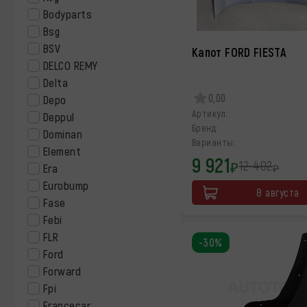
Bodyparts
Bsg
BSV
Капот FORD FIESTA
DELCO REMY
Delta
0,00
Depo
Артикул:
Deppul
Бренд:
Dominan
Варианты:
Element
9 921
12 402
₽
Era
₽
Eurobump
8 августа
Fase
Febi
FLR
-30%
Ford
Forward
Fpi
Francecar