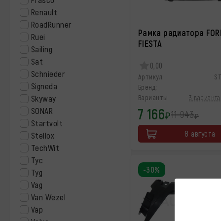
Renault
RoadRunner
Рамка радиатора FOR
Ruei
FIESTA
Sailing
Sat
0,00
Schnieder
Артикул:
S
Signeda
Бренд:
Skyway
Варианты:
3 варианта
7 166
SONAR
11 943
₽
₽
Startvolt
8 августа
Stellox
TechWit
Tyc
-30%
Tyg
Vag
Van Wezel
Vap