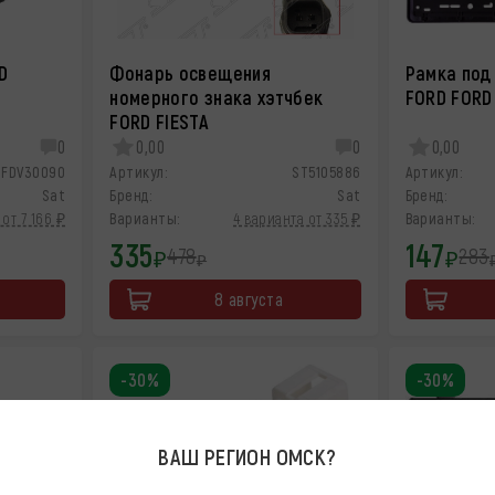
D
Фонарь освещения
Рамка под
номерного знака хэтчбек
FORD FORD
FORD FIESTA
0
0,00
0
0,00
TFDV30090
Артикул:
ST5105886
Артикул:
Sat
Бренд:
Sat
Бренд:
 от 7 166 ₽
Варианты:
4 варианта от 335 ₽
Варианты:
335
147
478
283
₽
₽
₽
8 августа
-30%
-30%
ВАШ РЕГИОН
ОМСК
?