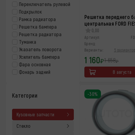
Переключатель рулевой
Подкрылок
Решетка переднего б
Рамка радиатора
центральная FORD FIE
Решетка бампера
0,00
Решетка радиатора
Артикул:
F
Туманка
Бренд:
Указатель поворота
Варианты:
5 вариантов
Усилитель бампера
1 160
1 658
₽
₽
Фара основная
Фонарь задний
8 августа
-30%
Категории
Кузовные запчасти
Стекло