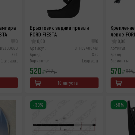
ампера
Брызговик задний правый
Крепление
STA
FORD FIESTA
левое FOR
0
0,00
0
0,00
FDV3000G0
Артикул:
STFDV4064B1
Артикул:
Sat
Бренд:
Sat
Бренд:
1 вариант
Варианты:
1 вариант
Варианты:
520
570
743
815
₽
₽
₽
10 августа
-30%
-30%