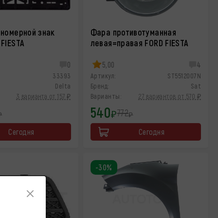
 номерной знак
Фара противотуманная
 FIESTA
левая=правая FORD FIESTA
0
5,00
4
33393
Артикул:
ST5512007N
Delta
Бренд:
Sat
3 варианта от 157 ₽
Варианты:
27 вариантов от 570 ₽
540
772
₽
₽
₽
Сегодня
Сегодня
-30%