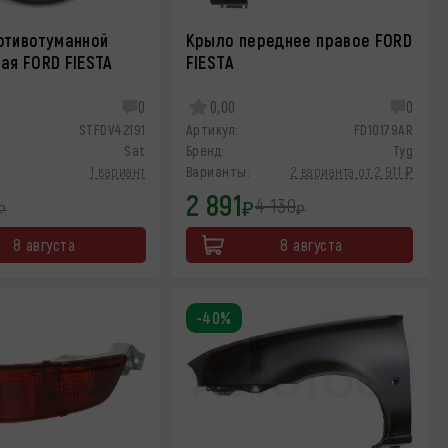
отивотуманной
Крыло переднее правое FORD
ая FORD FIESTA
FIESTA
0
0,00
0
STFDV42191
Артикул:
FD10179AR
Sat
Бренд:
Tyg
1 вариант
Варианты:
2 варианта от 2 911 ₽
2 891
4 130
₽
₽
₽
8 августа
8 августа
-40%