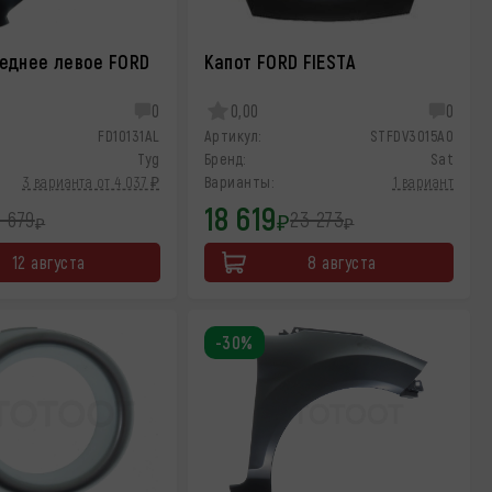
еднее левое FORD
Капот FORD FIESTA
0
0,00
0
FD10131AL
Артикул:
STFDV3015A0
Tyg
Бренд:
Sat
3 варианта от 4 037 ₽
Варианты:
1 вариант
18 619
6 679
23 273
₽
₽
₽
12 августа
8 августа
-30%