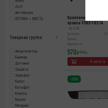
Volvo
Zzvf
Автоброня
Крепление заднего б
ОПТИКА + ЖЕСТЬ
правое FORD FIESTA
0,00
Артикул:
ST
Товарная группа
Бренд:
Варианты:
570
Амортизатор
815
₽
₽
Бампер
8 августа
Датчики
Защита
Зеркало
-30%
Капот
Катафот
Клипса
Крыло
Молдинг