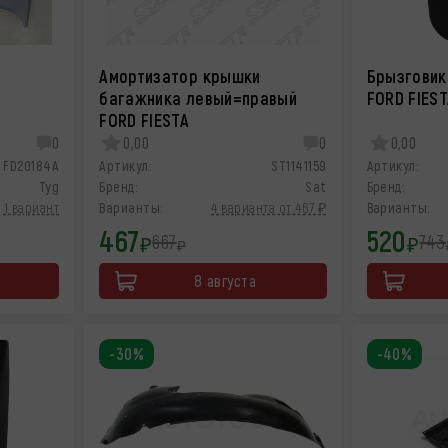
Амортизатор крышки
Брызговик
багажника левый=правый
FORD FIES
FORD FIESTA
0
0,00
0
0,00
FD20184A
Артикул:
ST1141159
Артикул:
Tyg
Бренд:
Sat
Бренд:
1 вариант
Варианты:
4 варианта от 467 ₽
Варианты:
467
520
667
743
₽
₽
₽
8 августа
-30%
-40%