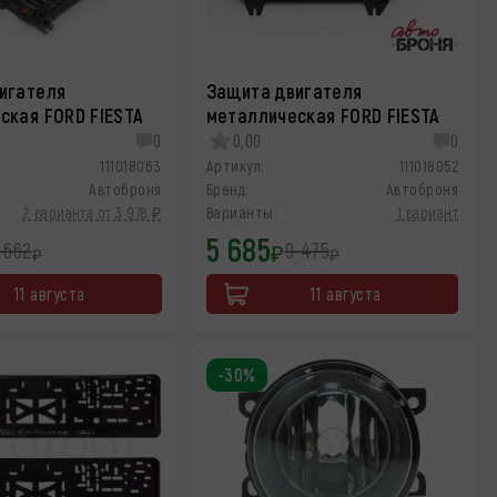
игателя
Защита двигателя
ская FORD FIESTA
металлическая FORD FIESTA
0
0,00
0
111018063
Артикул:
111018052
Автоброня
Бренд:
Автоброня
2 варианта от 3 978 ₽
Варианты:
1 вариант
5 685
 662
9 475
₽
₽
₽
11 августа
11 августа
-30%