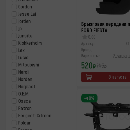
Gordon
Jesse Lai
Jorden
Брызговик передний 
Jp
FORD FIESTA
Junsite
0,00
Klokkerholm
Артикул:
ST
Lex
Бренд:
Варианты:
2 вариант
Lucid
520
Mitsubishi
743
₽
₽
Neroli
8 августа
Norden
Norplast
O.E.M.
-40%
Ossca
Patron
Peugeot-Citroen
Polcar
Prasco