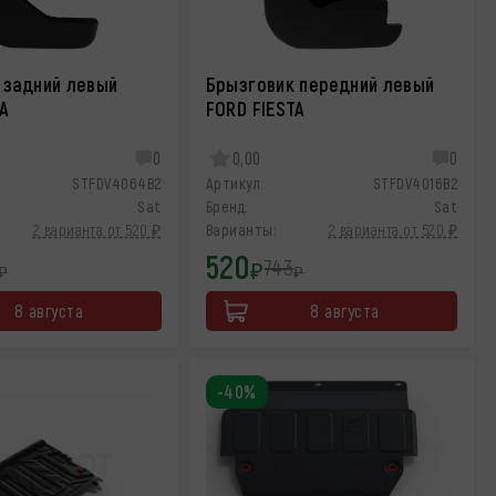
 задний левый
Брызговик передний левый
TA
FORD FIESTA
0
0,00
0
STFDV4064B2
Артикул:
STFDV4016B2
Sat
Бренд:
Sat
2 варианта от 520 ₽
Варианты:
2 варианта от 520 ₽
520
743
₽
₽
₽
8 августа
8 августа
-40%