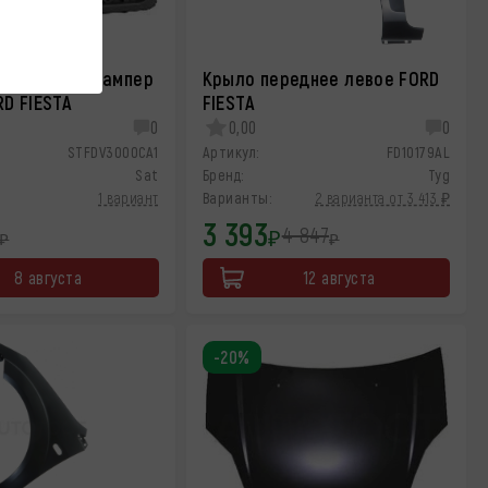
в передний бампер
Крыло переднее левое FORD
RD FIESTA
FIESTA
0
0,00
0
STFDV3000CA1
Артикул:
FD10179AL
Sat
Бренд:
Tyg
1 вариант
Варианты:
2 варианта от 3 413 ₽
3 393
4 847
₽
₽
₽
8 августа
12 августа
-20%