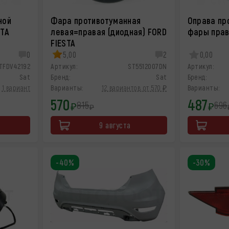
ной
Фара противотуманная
Оправа пр
STA
левая=правая (диодная) FORD
фары прав
FIESTA
0
5,00
2
0,00
TFDV42192
Артикул:
ST5512007DN
Артикул:
Sat
Бренд:
Sat
Бренд:
1 вариант
Варианты:
12 вариантов от 570 ₽
Варианты:
570
487
815
696
₽
₽
₽
9 августа
-40%
-30%