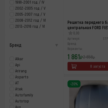
1999-2001 год / IV
2002-2005 год / V
2005-2007 год / V
2008-2012 год / VI
Решетка переднего б
2013-2016 год / VI
центральная FORD FIE
0,00
Артикул:
ST
Бренд:
Бренд
Варианты:
1 861
2 658
₽
₽
Alkar
Api
8 августа
Arirang
Asparts
AT
-20%
Atek
Autofamily
Autotop
Avg