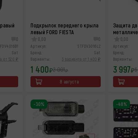
правый
Подкрылок переднего крыла
Защита дв
левый FORD FIESTA
металличе
0
0,00
0
0,00
FDV4016B1
Артикул:
STFDV3016L2
Артикул:
Sat
Бренд:
Sat
Бренд:
а от 520 ₽
Варианты:
3 варианта от 1 400 ₽
Варианты:
1 400
3 997
2 001
6
₽
₽
₽
8 августа
-30%
-48%