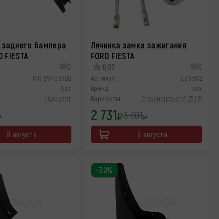
 заднего бампера
Личинка замка зажигания
D FIESTA
FORD FIESTA
0
0,00
0
STFDV4087B2
Артикул:
ZZ4562
Sat
Бренд:
Lex
1 вариант
Варианты:
2 варианта от 2 731 ₽
2 731
3 901
₽
₽
₽
8 августа
9 августа
-30%