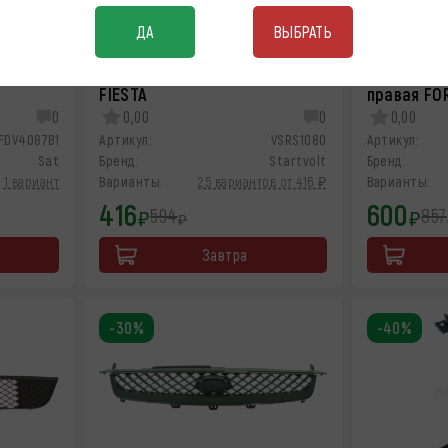
ДА
ВЫБРАТЬ
ампера
Датчик заднего хода FORD
Заглушка 
FIESTA
правая FO
0
0,00
0
0,00
FDV4087B1
Артикул:
VSRS1080
Артикул:
Sat
Бренд:
Startvolt
Бренд:
1 вариант
Варианты:
25 вариантов от 416 ₽
Варианты:
416
600
594
857
₽
₽
₽
Завтра
-30%
-40%