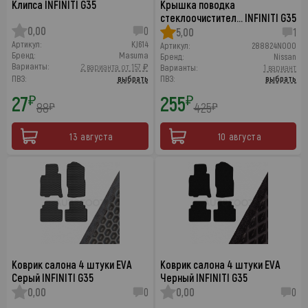
Клипса INFINITI G35
Крышка поводка
стеклоочистител… INFINITI G35
0,00
0
5,00
1
Артикул:
KJ614
Артикул:
288824N000
Бренд:
Masuma
Бренд:
Nissan
Варианты:
2 варианта от 157 ₽
Варианты:
1 вариант
ПВЗ:
выбрать
ПВЗ:
выбрать
27
255
₽
₽
88
425
₽
₽
13 августа
10 августа
Коврик салона 4 штуки EVA
Коврик салона 4 штуки EVA
Серый INFINITI G35
Черный INFINITI G35
0,00
0
0,00
0