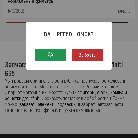
нормальные фильтры
14.07.2022
Тюмень
ВАШ РЕГИОН
ОМСК
?
Да
Выбрать
Запчасти для кузовного ремонта - Infiniti
G35
Мы продаем оригинальныое и дубликатное кузовное железо и
оптику для Infiniti G35 с доставкой по всей России. В нашем
интернет магазине Вы можете купить
бамперы, фары, крылья и
решетки для Infiniti
и заказать доставку в любой регион. Также
можно (
заказать элементы подвески
) и забрать автозапчасти
самостоятельно из офиса или пункта самовывоза.