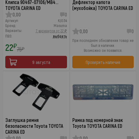
Клипса 90467-07106/MB4…
Дефлектор капота
TOYOTA CARINA ED
(мухобойка) TOYOTA CARINA ED
0,00
0
Артикул:
KJ034
Бренд:
Masuma
Варианты:
7 вариантов от 22 ₽
0,00
0
ПВЗ:
выбрать
При последнем обновлении товар не
22
₽
был в наличии.
75
₽
Возможно он появился.
9 августа
Проверить наличие
Заглушка ремня
Рамка под номерной знак
безопасности Toyota TOYOTA
Toyota TOYOTA CARINA ED
CARINA ED
0,00
0
0,00
0