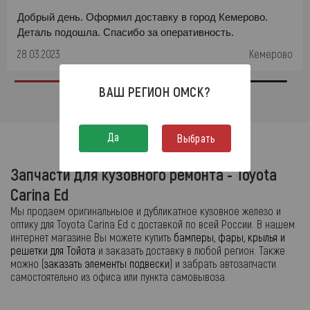
Добрый день. Оформил доставку в город Кемерово.
Деталь подошла. Спасибо за оперативность.
28.03.2023
Кемерово
ВАШ РЕГИОН
ОМСК
?
Да
Выбрать
Запчасти для кузовного ремонта - Toyota
Carina Ed
Мы продаем оригинальныое и дубликатное кузовное железо и
оптику для Toyota Carina Ed с доставкой по всей России. В нашем
интернет магазине Вы можете купить
бамперы, фары, крылья и
решетки для Тойота
и заказать доставку в любой регион. Также
можно (
заказать элементы подвески
) и забрать автозапчасти
самостоятельно из офиса или пункта самовывоза.