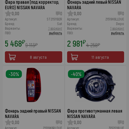
Фара правая (под корректор,
Фонарь задний левый NISSAN
EURO) NISSAN NAVARA
NAVARA
0,00
0
0,00
0
Артикул:
ST21511B2R
Артикул:
21519K6LLDUE
Бренд:
Sat
Бренд:
Depo
Варианты:
1 вариант
Варианты:
1 вариант
ПВЗ:
выбрать
ПВЗ:
выбрать
5 468
2 981
₽
₽
9 113
4 258
₽
₽
8 августа
11 августа
-30%
-40%
Фонарь задний правый NISSAN
Фара противотуманная левая
NAVARA
NISSAN NAVARA
0,00
0
0,00
0
Артикул:
21519K6RLDUE
Артикул:
3152016LUE