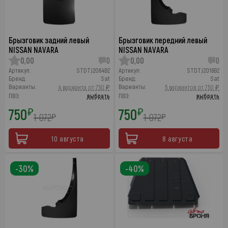
Брызговик задний левый
Брызговик передний левый
NISSAN NAVARA
NISSAN NAVARA
0,00
0
0,00
0
Артикул:
STDTJ2064B2
Артикул:
STDTJ2016B2
Бренд:
Sat
Бренд:
Sat
Варианты:
Варианты:
4 варианта от 750 ₽
5 вариантов от 750 ₽
ПВЗ:
выбрать
ПВЗ:
выбрать
750
750
₽
₽
1 072
1 072
₽
₽
10 августа
8 августа
-30%
-40%