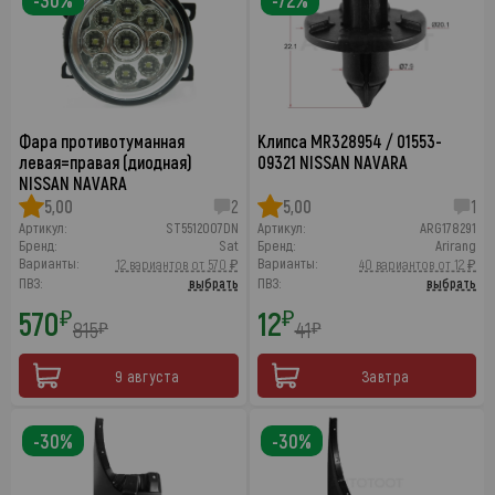
-30%
-72%
Фара противотуманная
Клипса MR328954 / 01553-
левая=правая (диодная)
09321 NISSAN NAVARA
NISSAN NAVARA
5,00
2
5,00
1
Артикул:
ST5512007DN
Артикул:
ARG178291
Бренд:
Sat
Бренд:
Arirang
Варианты:
Варианты:
12 вариантов от 570 ₽
40 вариантов от 12 ₽
ПВЗ:
выбрать
ПВЗ:
выбрать
570
12
₽
₽
815
41
₽
₽
9 августа
Завтра
-30%
-30%