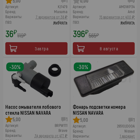
5,00
1
0,00
0
Артикул:
KJ1479
Артикул:
AMDWP34
Бренд:
Masuma
Бренд:
Amd
Варианты:
Варианты:
7 вариантов от 36 ₽
15 вариантов от 400 ₽
ПВЗ:
выбрать
ПВЗ:
выбрать
36
396
₽
₽
119
565
₽
₽
Завтра
8 августа
-30%
-30%
Насос омывателя лобового
Фонарь подсветки номера
стекла NISSAN NAVARA
NISSAN NAVARA
5,00
1
5,00
1
Артикул:
BRPW111
Артикул:
26510JD00A
Бренд:
Brave
Бренд:
Nissan
Варианты:
34 варианта от 477 ₽
Варианты:
1 вариант