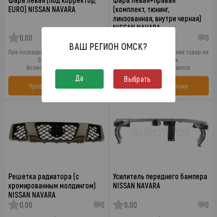
EURO) NISSAN NAVARA
(комплект, тюнинг,
линзованная, внутри черная)
NISSAN NAVARA
0,00
0
0,00
0
ВАШ РЕГИОН
ОМСК
?
При последнем обновлении товар не
При последнем обновлении товар не
был в наличии.
был в наличии.
Возможно он появился.
Возможно он появился.
Да
Выбрать
Проверить наличие
Проверить наличие
Решетка радиатора (с
Усилитель переднего бампера
хромированным молдингом)
NISSAN NAVARA
NISSAN NAVARA
0,00
0
0,00
0