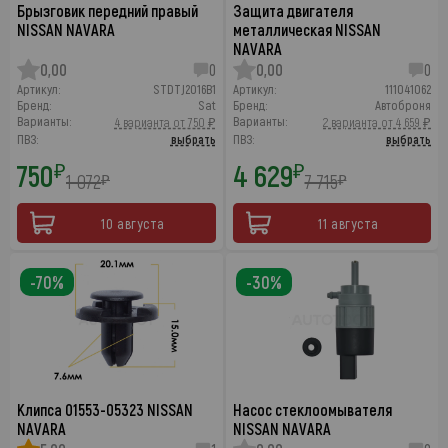
Брызговик передний правый
Защита двигателя
NISSAN NAVARA
металлическая NISSAN
NAVARA
0,00
0
0,00
0
Артикул:
STDTJ2016B1
Артикул:
111041062
Бренд:
Sat
Бренд:
Автоброня
Варианты:
Варианты:
4 варианта от 750 ₽
2 варианта от 4 659 ₽
ПВЗ:
выбрать
ПВЗ:
выбрать
750
4 629
₽
₽
1 072
7 715
₽
₽
10 августа
11 августа
-70%
-30%
Клипса 01553-05323 NISSAN
Насос стеклоомывателя
NAVARA
NISSAN NAVARA