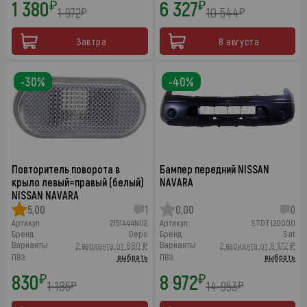
1 380
6 327
₽
₽
1 972
10 544
₽
₽
Завтра
8 августа
-30%
-40%
Повторитель поворота в
Бампер передний NISSAN
крыло левый=правый (белый)
NAVARA
NISSAN NAVARA
5,00
1
0,00
0
Артикул:
2151444NUE
Артикул:
STDTJ20000
Бренд:
Depo
Бренд:
Sat
Варианты:
Варианты:
2 варианта от 880 ₽
2 варианта от 8 972 ₽
ПВЗ:
выбрать
ПВЗ:
выбрать
830
8 972
₽
₽
1 186
14 953
₽
₽