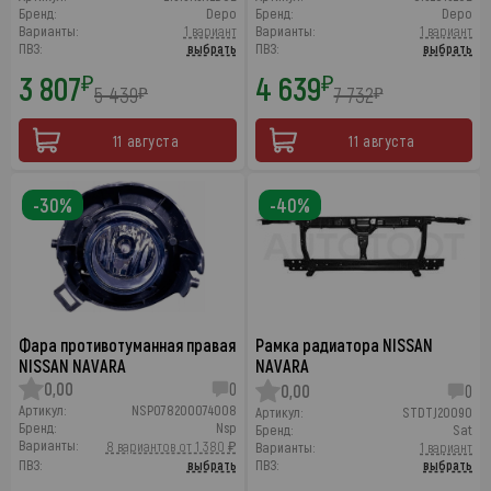
Бренд:
Depo
Бренд:
Depo
Варианты:
1 вариант
Варианты:
1 вариант
ПВЗ:
выбрать
ПВЗ:
выбрать
3 807
4 639
₽
₽
5 439
7 732
₽
₽
11 августа
11 августа
-30%
-40%
Фара противотуманная правая
Рамка радиатора NISSAN
NISSAN NAVARA
NAVARA
0,00
0
0,00
0
Артикул:
NSP078200074008
Артикул:
STDTJ20090
Бренд:
Nsp
Бренд:
Sat
Варианты:
8 вариантов от 1 380 ₽
Варианты:
1 вариант
ПВЗ:
выбрать
ПВЗ:
выбрать