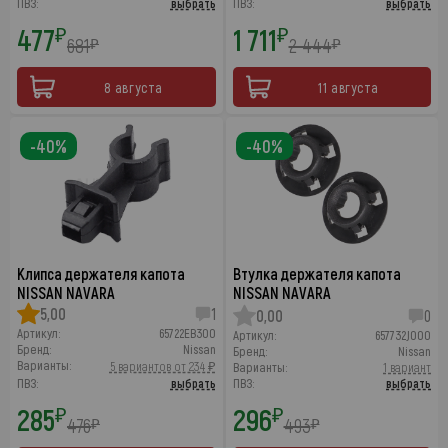
ПВЗ:
выбрать
ПВЗ:
выбрать
477
1 711
₽
₽
681
2 444
₽
₽
8 августа
11 августа
-40%
-40%
Клипса держателя капота
Втулка держателя капота
NISSAN NAVARA
NISSAN NAVARA
5,00
1
0,00
0
Артикул:
65722EB300
Артикул:
657732J000
Бренд:
Nissan
Бренд:
Nissan
Варианты:
5 вариантов от 234 ₽
Варианты:
1 вариант
ПВЗ:
выбрать
ПВЗ:
выбрать
285
296
₽
₽
476
493
₽
₽