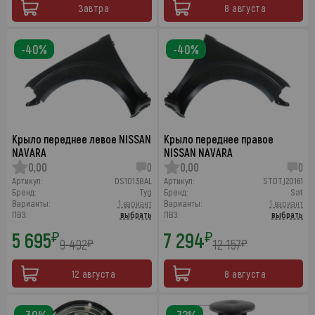
Завтра
8 августа
-40%
-40%
Крыло переднее левое NISSAN
Крыло переднее правое
NAVARA
NISSAN NAVARA
0,00
0
0,00
0
Артикул:
DS10138AL
Артикул:
STDTJ20161
Бренд:
Tyg
Бренд:
Sat
Варианты:
1 вариант
Варианты:
1 вариант
ПВЗ:
выбрать
ПВЗ:
выбрать
5 695
7 294
₽
₽
9 492
12 157
₽
₽
12 августа
8 августа