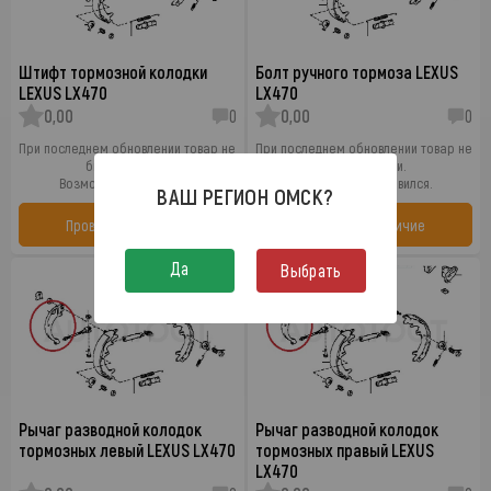
Штифт тормозной колодки
Болт ручного тормоза LEXUS
LEXUS LX470
LX470
0,00
0
0,00
0
При последнем обновлении товар не
При последнем обновлении товар не
был в наличии.
был в наличии.
Возможно он появился.
Возможно он появился.
ВАШ РЕГИОН
ОМСК
?
Проверить наличие
Проверить наличие
Да
Выбрать
Рычаг разводной колодок
Рычаг разводной колодок
тормозных левый LEXUS LX470
тормозных правый LEXUS
LX470