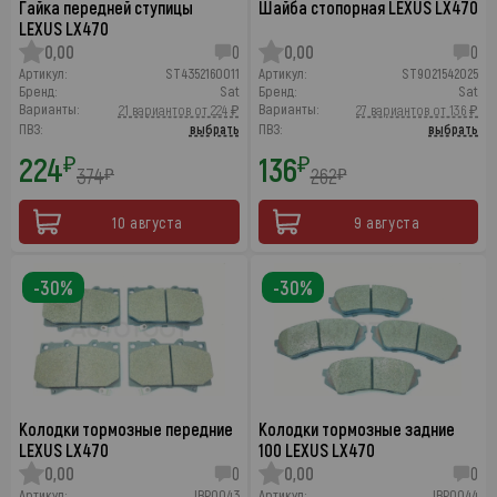
Гайка передней ступицы
Шайба стопорная LEXUS LX470
LEXUS LX470
0,00
0
0,00
0
Артикул:
ST4352160011
Артикул:
ST9021542025
Бренд:
Sat
Бренд:
Sat
Варианты:
Варианты:
21 вариантов от 224 ₽
27 вариантов от 136 ₽
ПВЗ:
выбрать
ПВЗ:
выбрать
224
136
₽
₽
374
262
₽
₽
10 августа
9 августа
-30%
-30%
Колодки тормозные передние
Колодки тормозные задние
LEXUS LX470
100 LEXUS LX470
0,00
0
0,00
0
Артикул:
JBP0043
Артикул:
JBP0044