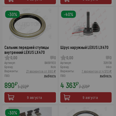
-30%
-40%
Сальник передней ступицы
Шрус наружный LEXUS LX470
внутренний LEXUS LX470
0,00
0
0,00
0
Артикул:
BA5911E0
Артикул:
329136
Бренд:
Nok
Бренд:
Inko
Варианты:
Варианты:
21 вариантов от 890 ₽
7 вариантов от 4 570 ₽
ПВЗ:
выбрать
ПВЗ:
выбрать
890
4 363
₽
₽
1 272
7 271
₽
₽
9 августа
9 августа
-30%