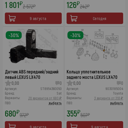
1 801
126
₽
₽
2 572
242
₽
₽
9 августа
Сегодня
-30%
-30%
Датчик ABS передний/задний
Кольцо уплотнительное
левый LEXUS LX470
заднего моста LEXUS LX470
0,00
0
0,00
0
Артикул:
ST8954360050
Артикул:
9030185004
Бренд:
Sat
Бренд:
Toyota
Варианты:
Варианты:
20 вариантов от 680 ₽
3 варианта от 355 ₽
ПВЗ:
выбрать
ПВЗ:
выбрать
680
355
₽
₽
972
507
₽
₽
9 августа
9 августа