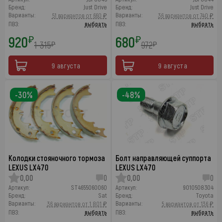
Бренд:
Just Drive
Бренд:
Just Drive
Варианты:
Варианты:
51 вариантов от 660 ₽
36 вариантов от 740 ₽
ПВЗ:
выбрать
ПВЗ:
выбрать
920
680
₽
₽
1 315
972
₽
₽
9 августа
9 августа
-30%
-48%
Колодки стояночного тормоза
Болт направляющей суппорта
LEXUS LX470
LEXUS LX470
0,00
0
0,00
0
Артикул:
ST4655060060
Артикул:
9010508304
Бренд:
Sat
Бренд:
Toyota
Варианты:
Варианты:
36 вариантов от 1 801 ₽
5 вариантов от 136 ₽
ПВЗ:
выбрать
ПВЗ:
выбрать