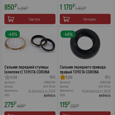
850
1 170
₽
₽
1 215
1 672
₽
₽
Завтра
Сегодня
-40%
-48%
Сальник передней ступицы
Сальник переднего привода
(комплект) TOYOTA CORONA
правый TOYOTA CORONA
0,00
0
5,00
2
Артикул:
JPB0021K
Артикул:
JPB0028
Бренд:
Just Drive
Бренд:
Just Drive
Варианты:
Варианты:
24 варианта от 345 ₽
45 вариантов от 189 ₽
ПВЗ:
выбрать
ПВЗ:
выбрать
275
115
₽
₽
459
222
₽
₽