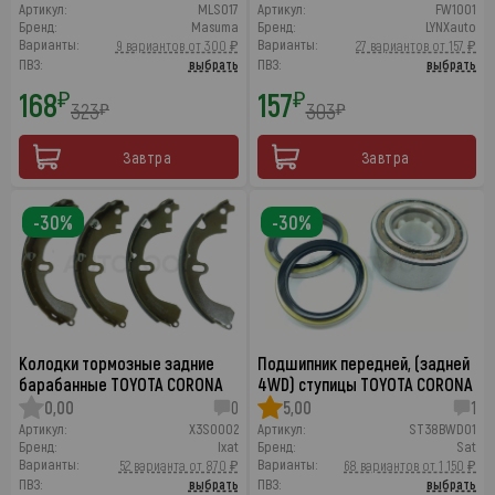
Артикул:
MLS017
Артикул:
FW1001
Бренд:
Masuma
Бренд:
LYNXauto
Варианты:
Варианты:
9 вариантов от 300 ₽
27 вариантов от 157 ₽
ПВЗ:
выбрать
ПВЗ:
выбрать
168
157
₽
₽
323
303
₽
₽
Завтра
Завтра
-30%
-30%
Колодки тормозные задние
Подшипник передней, (задней
барабанные TOYOTA CORONA
4WD) ступицы TOYOTA CORONA
0,00
0
5,00
1
Артикул:
X3S0002
Артикул:
ST38BWD01
Бренд:
Ixat
Бренд:
Sat
Варианты:
Варианты:
52 варианта от 870 ₽
68 вариантов от 1 150 ₽
ПВЗ:
выбрать
ПВЗ:
выбрать