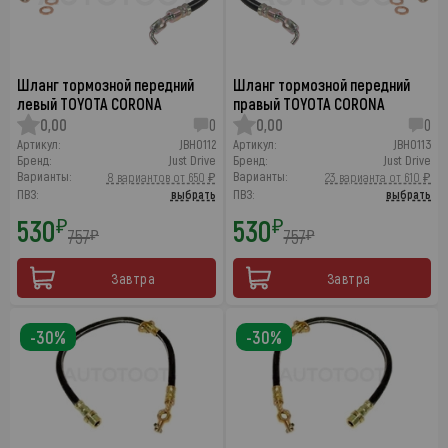
Шланг тормозной передний
Шланг тормозной передний
левый TOYOTA CORONA
правый TOYOTA CORONA
0,00
0
0,00
0
Артикул:
JBH0112
Артикул:
JBH0113
Бренд:
Just Drive
Бренд:
Just Drive
Варианты:
Варианты:
8 вариантов от 650 ₽
23 варианта от 610 ₽
ПВЗ:
выбрать
ПВЗ:
выбрать
530
530
₽
₽
757
757
₽
₽
Завтра
Завтра
-30%
-30%