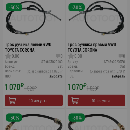
-30%
-30%
Трос ручника левый 4WD
Трос ручника правый 4WD
TOYOTA CORONA
TOYOTA CORONA
0,00
0
0,00
0
Артикул:
ST4643020460
Артикул:
ST4642020370
Бренд:
Sat
Бренд:
Sat
Варианты:
Варианты:
13 вариантов от 1 070 ₽
13 вариантов от 1 070 ₽
ПВЗ:
выбрать
ПВЗ:
выбрать
1 070
1 070
₽
₽
1 529
1 529
₽
₽
10 августа
10 августа
-30%
-30%