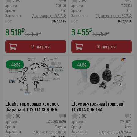
Артикул:
TO5101
Артикул:
TO5102
Бренд:
Sat
Бренд:
Sat
Варианты:
Варианты:
2 варианта от 8 518 ₽
15 вариантов от 6 455 ₽
ПВЗ:
выбрать
ПВЗ:
выбрать
8 518
6 455
₽
₽
14 196
10 758
₽
₽
12 августа
10 августа
-48%
-40%
Шайба тормозных колодок
Шрус внутренний (трипоид)
(барабан) TOYOTA CORONA
TOYOTA CORONA
0,00
0
0,00
0
Артикул:
4744930030
Артикул:
TYIUCE1
Бренд:
Toyota
Бренд:
Asva
Варианты:
Варианты:
5 вариантов от 168 ₽
4 варианта от 5 636 ₽