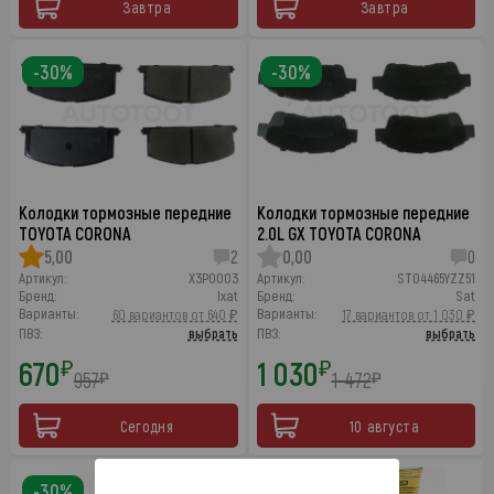
Завтра
Завтра
-30%
-30%
Колодки тормозные передние
Колодки тормозные передние
TOYOTA CORONA
2.0L GX TOYOTA CORONA
5,00
2
0,00
0
Артикул:
X3P0003
Артикул:
ST04465YZZ51
Бренд:
Ixat
Бренд:
Sat
Варианты:
Варианты:
60 вариантов от 640 ₽
17 вариантов от 1 030 ₽
ПВЗ:
выбрать
ПВЗ:
выбрать
670
1 030
₽
₽
957
1 472
₽
₽
Сегодня
10 августа
-30%
-30%