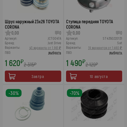
Шpус наружный 23x26 TOYOTA
Ступица передняя TOYOTA
CORONA
CORONA
0,00
0
0,00
0
Артикул:
JCT0047A
Артикул:
ST4350220131
Бренд:
Just Drive
Бренд:
Sat
Варианты:
Варианты:
43 варианта от 1 961 ₽
19 вариантов от 1 490 ₽
ПВЗ:
выбрать
ПВЗ:
выбрать
1 620
1 490
₽
₽
2 315
2 129
₽
₽
Завтра
10 августа
-30%
-70%