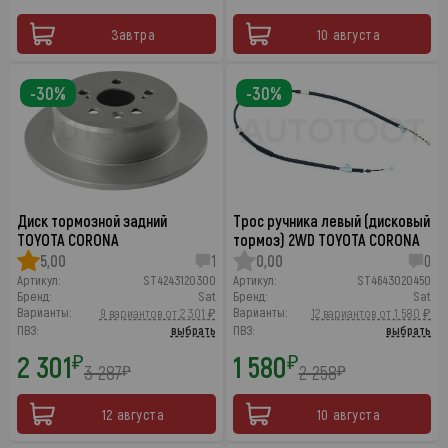
Завтра
10 августа
-30%
-30%
Диск тормозной задний
Трос ручника левый (дисковый
TOYOTA CORONA
тормоз) 2WD TOYOTA CORONA
5,00
1
0,00
0
Артикул:
ST4243120300
Артикул:
ST4643020450
Бренд:
Sat
Бренд:
Sat
Варианты:
Варианты:
9 вариантов от 2 301 ₽
12 вариантов от 1 580 ₽
ПВЗ:
выбрать
ПВЗ:
выбрать
2 301
1 580
₽
₽
3 287
2 258
₽
₽
12 августа
10 августа