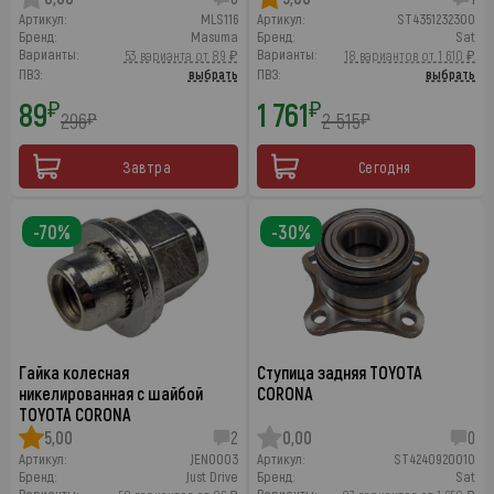
Артикул:
MLS116
Артикул:
ST4351232300
Бренд:
Masuma
Бренд:
Sat
Варианты:
Варианты:
53 варианта от 89 ₽
18 вариантов от 1 610 ₽
ПВЗ:
выбрать
ПВЗ:
выбрать
89
1 761
₽
₽
296
2 515
₽
₽
Завтра
Сегодня
-70%
-30%
Гайка колесная
Ступица задняя TOYOTA
никелированная с шайбой
CORONA
TOYOTA CORONA
5,00
2
0,00
0
Артикул:
JEN0003
Артикул:
ST4240920010
Бренд:
Just Drive
Бренд:
Sat