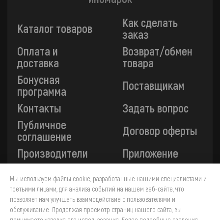
Как сделать
Каталог товаров
заказ
Оплата и
Возврат/обмен
доставка
товара
Бонусная
Поставщикам
программа
Контакты
Задать вопрос
Публичное
Договор оферты
соглашение
Производители
Приложение
Мы используем файлы cookie, разработанные нашими специалистами и
Все платежи на сайте защищены технологией 3-D
третьими лицами, для анализа событий на нашем веб-сайте, что
Secure. Прием платежей осуществляется через ПАО
позволяет нам улучшать взаимодействие с пользователями и
«Сбербанк».
обслуживание. Продолжая просмотр страниц нашего сайта, вы
принимаете условия его использования. Более подробные сведения