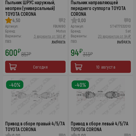
Пыльник ШРУС наружный,
Пыльник направляющей
неопрен (универсальный)
переднего суппорта TOYOTA
TOYOTA CORONA
CORONA
4,50
2
0,00
0
Артикул:
FBUNI90
Артикул:
ST4777532010
Бренд:
Motus
Бренд:
Sat
Варианты:
Варианты:
3 варианта от 580 ₽
20 вариантов от 94 ₽
ПВЗ:
выбрать
ПВЗ:
выбрать
600
94
₽
₽
857
313
₽
₽
Сегодня
10 августа
-40%
-40%
Привод в сборе правый 4/5/7A
Привод в сборе левый 4/5/7A
TOYOTA CORONA
TOYOTA CORONA
0,00
0
0,00
0