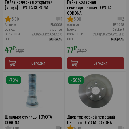
Гайка колесная открытая
Гайка колесная
(конус) TOYOTA CORONA
никелированная TOYOTA
CORONA
5,00
1
5,00
2
Артикул:
JEN0008
Артикул:
BE4098
Бренд:
Just Drive
Бренд:
Zekkert
Варианты:
Варианты:
41 вариантов от 47 ₽
27 вариантов от 68 ₽
ПВЗ:
выбрать
ПВЗ:
выбрать
47
77
₽
₽
156
258
₽
₽
Сегодня
Сегодня
-70%
-30%
Шпилька ступицы TOYOTA
Диск тормозной передний
CORONA
D255mm TOYOTA CORONA
0,00
0
5,00
1