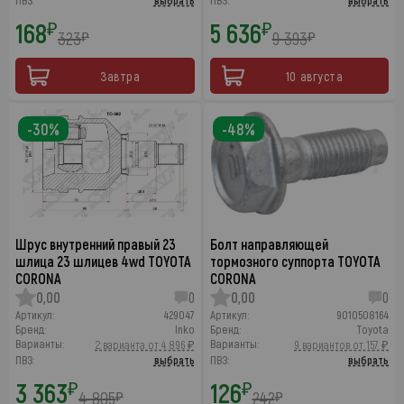
ПВЗ:
выбрать
ПВЗ:
выбрать
168
5 636
₽
₽
323
9 393
₽
₽
Завтра
10 августа
-30%
-48%
Шрус внутренний правый 23
Болт направляющей
шлица 23 шлицев 4wd TOYOTA
тормозного суппорта TOYOTA
CORONA
CORONA
0,00
0
0,00
0
Артикул:
429047
Артикул:
9010508164
Бренд:
Inko
Бренд:
Toyota
Варианты:
Варианты:
2 варианта от 4 896 ₽
9 вариантов от 157 ₽
ПВЗ:
выбрать
ПВЗ:
выбрать
3 363
126
₽
₽
4 805
242
₽
₽