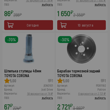
Варианты:
Варианты:
50 вариантов от 86 ₽
87 вариантов от 1 650 ₽
ПВЗ:
выбрать
ПВЗ:
выбрать
86
1 650
₽
₽
286
2 358
₽
₽
Сегодня
10 августа
-70%
-30%
Шпилька ступицы 48мм
Барабан тормозной задний
TOYOTA CORONA
TOYOTA CORONA
5,00
1
5,00
1
Артикул:
JEN0101
Артикул:
PDR1182
Бренд:
Just Drive
Бренд:
Patron
Варианты:
Варианты:
56 вариантов от 76 ₽
6 вариантов от 2 721 ₽
ПВЗ:
выбрать
ПВЗ:
выбрать
67
2 721
₽
₽
224
3 887
₽
₽