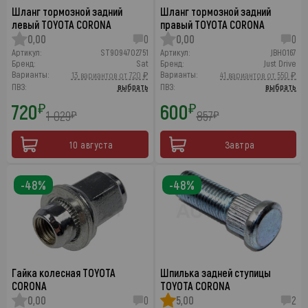
Шланг тормозной задний
Шланг тормозной задний
левый TOYOTA CORONA
правый TOYOTA CORONA
0,00
0
0,00
0
Артикул:
ST9094702751
Артикул:
JBH0167
Бренд:
Sat
Бренд:
Just Drive
Варианты:
Варианты:
13 вариантов от 720 ₽
41 вариантов от 550 ₽
ПВЗ:
выбрать
ПВЗ:
выбрать
720
600
₽
₽
1 029
857
₽
₽
10 августа
Завтра
-48%
-48%
Гайка колесная TOYOTA
Шпилька задней ступицы
CORONA
TOYOTA CORONA
0,00
0
5,00
2