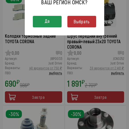
ВАШ РЕГИОН
ОМСК
?
Да
Выбрать
Колодки тормозные задние
Шрус передний внутренний
TOYOTA CORONA
правый=левый 23x20 TOYOTA
CORONA
0,00
0
0,00
0
Артикул:
JBP0033
Артикул:
JCN0252
Бренд:
Just Drive
Бренд:
Just Drive
Варианты:
Варианты:
48 вариантов от 750 ₽
39 вариантов от 2 461 ₽
ПВЗ:
выбрать
ПВЗ:
выбрать
690
1 891
₽
₽
986
2 701
₽
₽
Завтра
Завтра
-30%
-30%